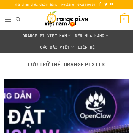
Bỏ
Nhà phân phối chính hãng
Hotline: 0923449899
qua
nội
0
dung
ORANGE PI VIỆT NAM
ĐẾN MUA HÀNG
CÁC BÀI VIẾT
LIÊN HỆ
LƯU TRỮ THẺ:
ORANGE PI 3 LTS