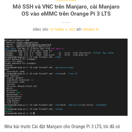
Mở SSH và VNC trên Manjaro, cài Manjaro
OS vào eMMC trên Orange Pi 3 LTS
ĐĂNG VÀO
18 THÁNG 6, 2022
BỞI
ORANGE PI
Như bài trước Cài đặt Manjaro cho Orange Pi 3 LTS, tôi đã có