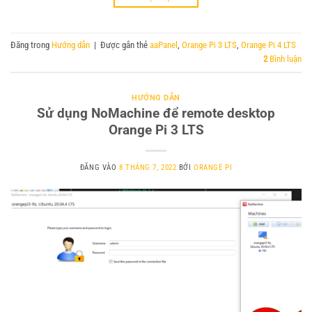
Đăng trong
Hướng dẫn
|
Được gắn thẻ
aaPanel
,
Orange Pi 3 LTS
,
Orange Pi 4 LTS
2
Bình luận
HƯỚNG DẪN
Sử dụng NoMachine để remote desktop
Orange Pi 3 LTS
ĐĂNG VÀO
8 THÁNG 7, 2022
BỞI
ORANGE PI