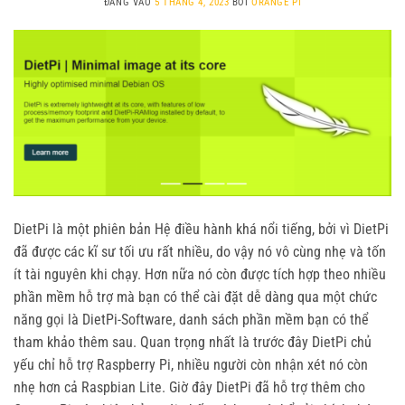
ĐĂNG VÀO
5 THÁNG 4, 2023
BỞI
ORANGE PI
DietPi là một phiên bản Hệ điều hành khá nổi tiếng, bởi vì DietPi
đã được các kĩ sư tối ưu rất nhiều, do vậy nó vô cùng nhẹ và tốn
ít tài nguyên khi chạy. Hơn nữa nó còn được tích hợp theo nhiều
phần mềm hỗ trợ mà bạn có thể cài đặt dễ dàng qua một chức
năng gọi là DietPi-Software, danh sách phần mềm bạn có thể
tham khảo thêm sau. Quan trọng nhất là trước đây DietPi chủ
yếu chỉ hỗ trợ Raspberry Pi, nhiều người còn nhận xét nó còn
nhẹ hơn cả Raspbian Lite. Giờ đây DietPi đã hỗ trợ thêm cho