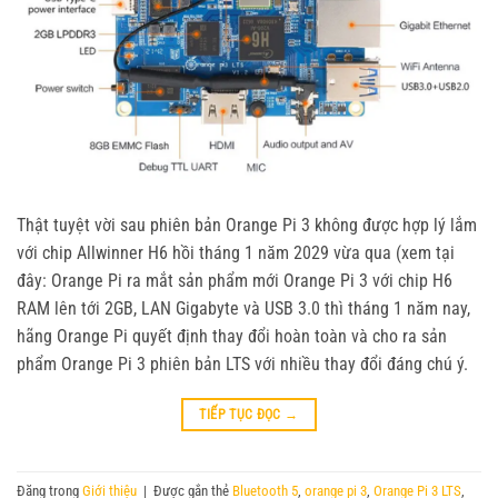
Thật tuyệt vời sau phiên bản Orange Pi 3 không được hợp lý lắm
với chip Allwinner H6 hồi tháng 1 năm 2029 vừa qua (xem tại
đây: Orange Pi ra mắt sản phẩm mới Orange Pi 3 với chip H6
RAM lên tới 2GB, LAN Gigabyte và USB 3.0 thì tháng 1 năm nay,
hãng Orange Pi quyết định thay đổi hoàn toàn và cho ra sản
phẩm Orange Pi 3 phiên bản LTS với nhiều thay đổi đáng chú ý.
TIẾP TỤC ĐỌC
→
Đăng trong
Giới thiệu
|
Được gắn thẻ
Bluetooth 5
,
orange pi 3
,
Orange Pi 3 LTS
,