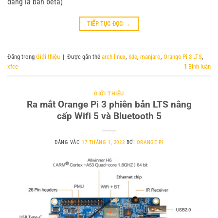
đang là bản beta)
TIẾP TỤC ĐỌC
→
Đăng trong
Giới thiệu
|
Được gắn thẻ
arch linux
,
kde
,
manjaro
,
Orange Pi 3 LTS
,
xfce
1
Bình luận
GIỚI THIỆU
Ra mắt Orange Pi 3 phiên bản LTS nâng
cấp Wifi 5 và Bluetooth 5
ĐĂNG VÀO
17 THÁNG 1, 2022
BỞI
ORANGE PI