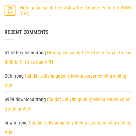
Không
Trên
Pi
có
Orange
Hướng dẫn cài đặt ZeroClaw trên Orange Pi Zero 3 (RAM
29
6
bình
Pi
chính
luận
RV2
Th4
1GB)
thức
ở
ra
Hướng
Không
mắt
dẫn
có
–
cài
bình
RECENT COMMENTS
Nền
đặt
luận
tảng
Nanobot
ở
AI
trên
Hướng
Edge
Orange
dẫn
thế
Pi
cài
hệ
4
đặt
61 lottery login
trong
Hướng dẫn cài đặt ZeroTier để quản trị các
mới
Pro
ZeroClaw
với
/
trên
thiết bị Pi từ xa qua VPN
45
Zero
Orange
TOPS
3W
Pi
sức
4GB
Zero
mạnh
RAM
3
D06
trong
Cài đặt Jellyfin quản lý Media server có hỗ trợ tiếng
tính
(RAM
toán
1GB)
Việt
p999 download
trong
Cài đặt Jellyfin quản lý Media server có hỗ
trợ tiếng Việt
hi win
trong
Cài đặt Jellyfin quản lý Media server có hỗ trợ tiếng
Việt