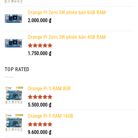
Orange Pi Zero 3W phiên bản 6GB RAM
2.000.000
₫
Orange Pi Zero 3W phiên bản 4GB RAM
Được xếp
1.750.000
₫
hạng
5.00
5 sao
TOP RATED
Orange Pi 5 RAM 8GB
Được xếp
5.500.000
₫
hạng
5.00
5 sao
Orange Pi 5 RAM 16GB
Được xếp
9.600.000
₫
hạng
5.00