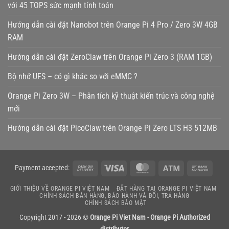
với 45 TOPS sức mạnh tính toán
Hướng dẫn cài đặt Nanobot trên Orange Pi 4 Pro / Zero 3W 4GB
RAM
Hướng dẫn cài đặt ZeroClaw trên Orange Pi Zero 3 (RAM 1GB)
Bộ nhớ UFS – có gì khác so với eMMC ?
Orange Pi Zero 3W – Phân tích kỹ thuật kiến trúc và công nghệ
mới
Hướng dẫn cài đặt PicoClaw trên Orange Pi Zero LTS H3 512MB
Cash
Visa
MasterCard
Atm
Bank
Payment accepted:
On
Transf
GIỚI THIỆU VỀ ORANGE PI VIỆT NAM
ĐẶT HÀNG TẠI ORANGE PI VIỆT NAM
Delivery
CHÍNH SÁCH BÁN HÀNG, BẢO HÀNH VÀ ĐỔI, TRẢ HÀNG
CHÍNH SÁCH BẢO MẬT
Copyright 2017 - 2026 ©
Orange Pi Viet Nam - Orange Pi Authorized