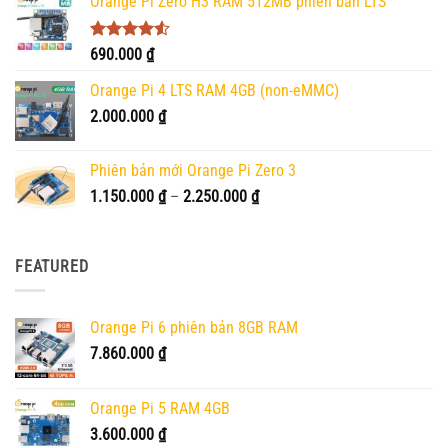
Orange Pi Zero H3 RAM 512MB phiên bản LTS
Được xếp
690.000
₫
hạng
4.50
5 sao
Orange Pi 4 LTS RAM 4GB (non-eMMC)
2.000.000
₫
Phiên bản mới Orange Pi Zero 3
Khoảng
1.150.000
₫
–
2.250.000
₫
giá:
từ
1.150.000 ₫
FEATURED
đến
2.250.000 ₫
Orange Pi 6 phiên bản 8GB RAM
7.860.000
₫
Orange Pi 5 RAM 4GB
3.600.000
₫