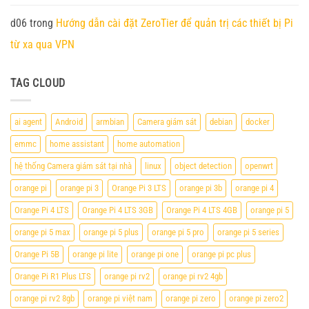
d06
trong
Hướng dẫn cài đặt ZeroTier để quản trị các thiết bị Pi
từ xa qua VPN
TAG CLOUD
ai agent
Android
armbian
Camera giám sát
debian
docker
emmc
home assistant
home automation
hệ thống Camera giám sát tại nhà
linux
object detection
openwrt
orange pi
orange pi 3
Orange Pi 3 LTS
orange pi 3b
orange pi 4
Orange Pi 4 LTS
Orange Pi 4 LTS 3GB
Orange Pi 4 LTS 4GB
orange pi 5
orange pi 5 max
orange pi 5 plus
orange pi 5 pro
orange pi 5 series
Orange Pi 5B
orange pi lite
orange pi one
orange pi pc plus
Orange Pi R1 Plus LTS
orange pi rv2
orange pi rv2 4gb
orange pi rv2 8gb
orange pi việt nam
orange pi zero
orange pi zero2