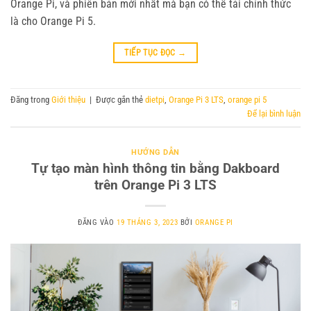
Orange Pi, và phiên bản mới nhất mà bạn có thể tải chính thức
là cho Orange Pi 5.
TIẾP TỤC ĐỌC
→
Đăng trong
Giới thiệu
|
Được gắn thẻ
dietpi
,
Orange Pi 3 LTS
,
orange pi 5
Để lại bình luận
HƯỚNG DẪN
Tự tạo màn hình thông tin bằng Dakboard
trên Orange Pi 3 LTS
ĐĂNG VÀO
19 THÁNG 3, 2023
BỞI
ORANGE PI