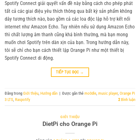
Spotify Connect giải quyết vấn đề này bằng cách cho phép phát
tất cả các giai điệu yêu thích thông qua bất kỳ sản phẩm không
dây tương thích nào, bao gồm cả các loa độc lập hỗ trợ kết nối
internet như Amazon Echo. Tuy nhiên nếu sử dụng Amazon Echo
thì chất lượng âm thanh cũng khá bình thường, mà bạn mong
muốn chơi Spotify trên dàn xịn của bạn. Trong hướng dẫn này,
tôi sẽ chỉ cho bạn cách thiết lập Orange Pi như một thiết bị
Spotify Connect di động.
TIẾP TỤC ĐỌC
→
Đăng trong
Giới thiệu
,
Hướng dẫn
|
Được gắn thẻ
mo0dle
,
music player
,
Orange Pi
3 LTS
,
Raspotify
2
Bình luận
GIỚI THIỆU
DietPi cho Orange Pi