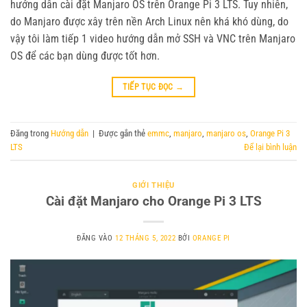
hướng dẫn cài đặt Manjaro OS trên Orange Pi 3 LTS. Tuy nhiên,
do Manjaro được xây trên nền Arch Linux nên khá khó dùng, do
vậy tôi làm tiếp 1 video hướng dẫn mở SSH và VNC trên Manjaro
OS để các bạn dùng được tốt hơn.
TIẾP TỤC ĐỌC
→
Đăng trong
Hướng dẫn
|
Được gắn thẻ
emmc
,
manjaro
,
manjaro os
,
Orange Pi 3
LTS
Để lại bình luận
GIỚI THIỆU
Cài đặt Manjaro cho Orange Pi 3 LTS
ĐĂNG VÀO
12 THÁNG 5, 2022
BỞI
ORANGE PI