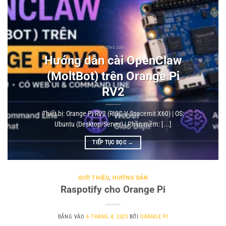
HƯỚNG DẪN
Hướng dẫn cài OpenClaw
(MoltBot) trên Orange Pi
RV2
Thiết bị: Orange Pi RV2 (RISC-V Spacemit X60) | OS:
Ubuntu (Desktop/Server) | Phần mềm: [...]
TIẾP TỤC ĐỌC
→
GIỚI THIỆU
,
HƯỚNG DẪN
Raspotify cho Orange Pi
ĐĂNG VÀO
6 THÁNG 4, 2023
BỞI
ORANGE PI