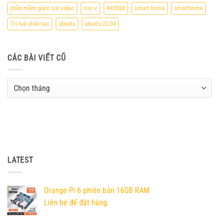
phần mềm giám sát video
risc-v
RK3588
smart home
smarthome
Trí tuệ nhân tạo
ubuntu
ubuntu 22.04
CÁC BÀI VIẾT CŨ
Các
bài
viết
cũ
LATEST
Orange Pi 6 phiên bản 16GB RAM
Liên hệ để đặt hàng