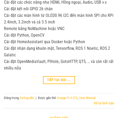
Cài đặt các chức năng như HDMi, Hồng ngoại, Audio, USB v.v.
Cài đặt kết nối GPIO 26 chân
Cài đặt các màn hình từ OLED0.96 I2C đến màn hình SPI cho RPi
2.4inch, 3.2inch và cả 3.5 inch
Remote bằng NoMachine hoặc VNC
Cài đặt Python, OpenCV
Cài đặt HomeAssistant qua Docker hoặc Python
Cài đặt nhận dạng khuôn mặt, Tensorflow, ROS 1 Noetic, ROS 2
Galatic
Cài đặt OpenMediaVault, PIHole, GotoHTTP, QT5, … và còn rất rất
nhiều nữa
TIẾP TỤC ĐỌC
→
Đăng trong
Hướng dẫn
|
Được gắn thẻ
Orange Pi 3 LTS
,
User Manual
Để lại bình luận
HƯỚNG DẪN