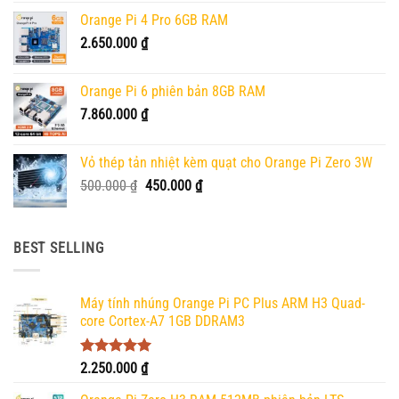
Orange Pi 4 Pro 6GB RAM
2.650.000
₫
Orange Pi 6 phiên bản 8GB RAM
7.860.000
₫
Vỏ thép tản nhiệt kèm quạt cho Orange Pi Zero 3W
Giá
Giá
500.000
₫
450.000
₫
gốc
hiện
là:
tại
500.000 ₫.
là:
BEST SELLING
450.000 ₫.
Máy tính nhúng Orange Pi PC Plus ARM H3 Quad-
core Cortex-A7 1GB DDRAM3
Được xếp
2.250.000
₫
hạng
5.00
5 sao