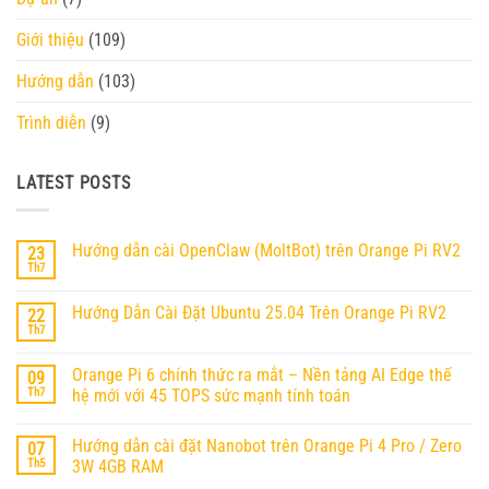
Giới thiệu
(109)
Hướng dẫn
(103)
Trình diễn
(9)
LATEST POSTS
Hướng dẫn cài OpenClaw (MoltBot) trên Orange Pi RV2
23
Th7
Không
có
bình
Hướng Dẫn Cài Đặt Ubuntu 25.04 Trên Orange Pi RV2
22
luận
ở
Th7
Không
Hướng
có
dẫn
bình
cài
Orange Pi 6 chính thức ra mắt – Nền tảng AI Edge thế
09
luận
OpenClaw
ở
Th7
hệ mới với 45 TOPS sức mạnh tính toán
(MoltBot)
Hướng
trên
Không
Dẫn
Orange
có
Cài
Pi
Hướng dẫn cài đặt Nanobot trên Orange Pi 4 Pro / Zero
07
bình
Đặt
RV2
luận
Ubuntu
Th5
3W 4GB RAM
ở
25.04
Orange