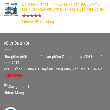
5 sao
Bo mạch Orange Pi 4 4GB DDR4 bản 16GB EMMC
Flash Rockchip RK3399 Dual-core+Quad-core Cortex
Được xếp
Liên hệ để đặt hàng
hạng
5.00
5 sao
VỀ CHÚNG TÔI
Nhà phân phối chính thức sản phẩm Orange Pi tại Việt Nam từ
năm 2017
VPGD: Tầng 2 - nhà C10 ngõ 88 Trung Kính, Yên Hòa, TP Hà Nội.
» chỉ đường