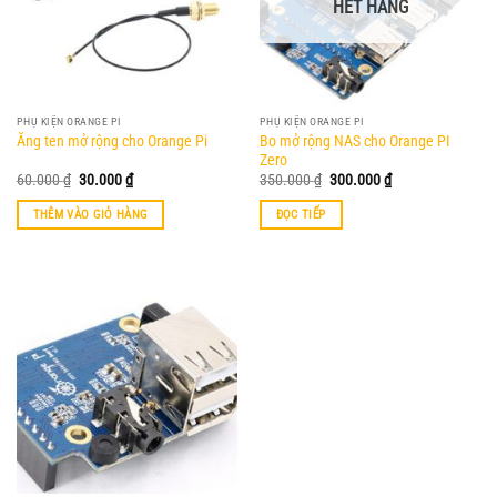
HẾT HÀNG
PHỤ KIỆN ORANGE PI
PHỤ KIỆN ORANGE PI
Bo mở rộng NAS cho Orange PI
Ăng ten mở rộng cho Orange Pi
Zero
Giá
Giá
Giá
Giá
60.000
₫
30.000
₫
350.000
₫
300.000
₫
gốc
hiện
gốc
hiện
là:
tại
là:
tại
THÊM VÀO GIỎ HÀNG
ĐỌC TIẾP
60.000 ₫.
là:
350.000 ₫.
là:
30.000 ₫.
300.000 ₫.