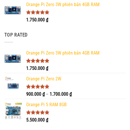
Orange Pi Zero 3W phiên bản 4GB RAM
Được xếp
1.750.000
₫
hạng
5.00
5 sao
TOP RATED
Orange Pi Zero 3W phiên bản 4GB RAM
Được xếp
1.750.000
₫
hạng
5.00
5 sao
Orange Pi Zero 2W
Được xếp
Khoảng
900.000
₫
–
1.700.000
₫
hạng
5.00
giá:
5 sao
Orange Pi 5 RAM 8GB
từ
900.000 ₫
đến
Được xếp
5.500.000
₫
hạng
5.00
1.700.000 ₫
5 sao