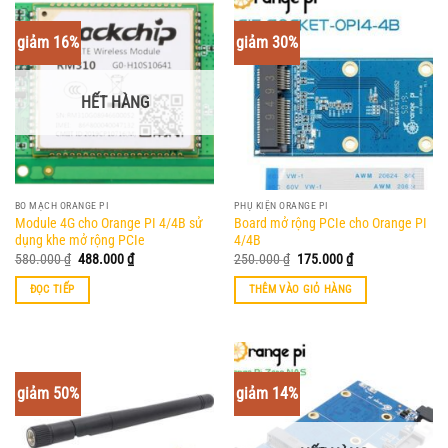
giảm 16%
giảm 30%
HẾT HÀNG
BO MẠCH ORANGE PI
PHỤ KIỆN ORANGE PI
Module 4G cho Orange PI 4/4B sử
Board mở rộng PCIe cho Orange PI
dụng khe mở rộng PCIe
4/4B
Giá
Giá
Giá
Giá
580.000
₫
488.000
₫
250.000
₫
175.000
₫
gốc
hiện
gốc
hiện
là:
tại
là:
tại
ĐỌC TIẾP
THÊM VÀO GIỎ HÀNG
580.000 ₫.
là:
250.000 ₫.
là:
488.000 ₫.
175.000 ₫.
giảm 50%
giảm 14%