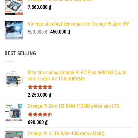
7.860.000
₫
Vỏ thép tản nhiệt kèm quạt cho Orange Pi Zero 3W
Giá
Giá
500.000
₫
450.000
₫
gốc
hiện
là:
tại
500.000 ₫.
là:
BEST SELLING
450.000 ₫.
Máy tính nhúng Orange Pi PC Plus ARM H3 Quad-
core Cortex-A7 1GB DDRAM3
Được xếp
2.250.000
₫
hạng
5.00
5 sao
Orange Pi Zero H3 RAM 512MB phiên bản LTS
Được xếp
690.000
₫
hạng
4.50
5 sao
Orange Pi 4 LTS RAM 4GB (non-eMMC)