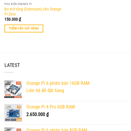
PHỤ KIỆN ORANGE PI
Bo mở rộng (Extension) cho Orange
Pi Zero
150.000
₫
THÊM VÀO GIỎ HÀNG
LATEST
Orange Pi 6 phiên bản 16GB RAM
Liên hệ để đặt hàng
Orange Pi 4 Pro 6GB RAM
2.650.000
₫
Orange Pi 6 phiên bản 8GB RAM