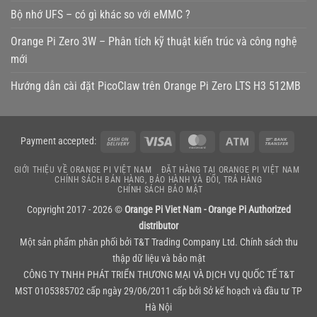
Bộ nhớ UFS – có gì khác so với eMMC ?
Orange Pi Zero 3W – Phân tích kỹ thuật kiến trúc và công nghệ
mới
Hướng dẫn cài đặt PicoClaw trên Orange Pi Zero LTS H3 512MB
Cash
Visa
MasterCard
Atm
Bank
Payment accepted:
On
Transf
GIỚI THIỆU VỀ ORANGE PI VIỆT NAM
ĐẶT HÀNG TẠI ORANGE PI VIỆT NAM
Delivery
CHÍNH SÁCH BÁN HÀNG, BẢO HÀNH VÀ ĐỔI, TRẢ HÀNG
CHÍNH SÁCH BẢO MẬT
Copyright 2017 - 2026 ©
Orange Pi Viet Nam - Orange Pi Authorized
distributor
Một sản phẩm phân phối bởi
T&T Trading Company Ltd.
Chính sách thu
thập dữ liệu và bảo mật
CÔNG TY TNHH PHÁT TRIỂN THƯƠNG MẠI VÀ DỊCH VỤ QUỐC TẾ T&T
MST 0105385702 cấp ngày 29/06/2011 cấp bởi Sở kế hoạch và đầu tư TP
Hà Nội