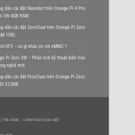
g dẫn cài đặt Nanobot trên Orange Pi 4 Pro
ro 3W 4GB RAM
g dẫn cài đặt ZeroClaw trên Orange Pi Zero
AM 1GB)
hớ UFS – có gì khác so với eMMC ?
ge Pi Zero 3W – Phân tích kỹ thuật kiến trúc
ông nghệ mới
g dẫn cài đặt PicoClaw trên Orange Pi Zero
H3 512MB
er
I, TRẢ HÀNG
CHÍNH SÁCH BẢO MẬT