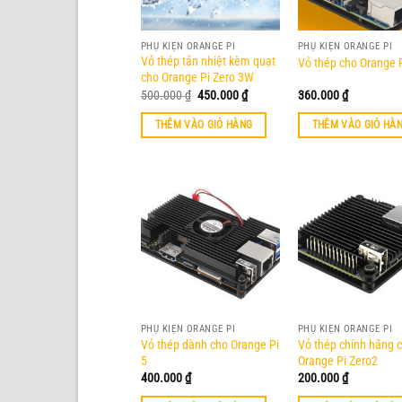
PHỤ KIỆN ORANGE PI
PHỤ KIỆN ORANGE PI
Vỏ thép tản nhiệt kèm quạt
Vỏ thép cho Orange 
cho Orange Pi Zero 3W
Giá
Giá
500.000
₫
450.000
₫
360.000
₫
gốc
hiện
là:
tại
THÊM VÀO GIỎ HÀNG
THÊM VÀO GIỎ HÀ
500.000 ₫.
là:
450.000 ₫.
PHỤ KIỆN ORANGE PI
PHỤ KIỆN ORANGE PI
Vỏ thép dành cho Orange Pi
Vỏ thép chính hãng 
5
Orange Pi Zero2
400.000
₫
200.000
₫