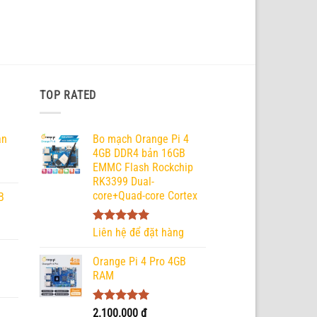
TOP RATED
ản
Bo mạch Orange Pi 4
4GB DDR4 bản 16GB
EMMC Flash Rockchip
RK3399 Dual-
core+Quad-core Cortex
B
Được xếp
Liên hệ để đặt hàng
hạng
5.00
5 sao
Orange Pi 4 Pro 4GB
RAM
Được xếp
2.100.000
₫