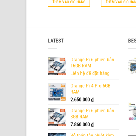
THÊM VÀO GIỎ HÀNG
THÊM VÀO GIỎ HÀ
LATEST
BES
Orange Pi 6 phiên bản
16GB RAM
Liên hệ để đặt hàng
Orange Pi 4 Pro 6GB
RAM
2.650.000
₫
Orange Pi 6 phiên bản
8GB RAM
7.860.000
₫
Vỏ thép tản nhiệt kèm