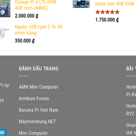
Orange Pi 4 LTS RAM
phiên bản 4GB RAM
4GB (non-eMMC)
2.000.000
₫
Được xếp
1.750.000
₫
hạng
5.00
Nguồn USB type C 5v 4A
5 sao
chính hãng
350.000
₫
ĐÁNH DẤU TRANG
BÀI 
i tại
AMN Mini Computer
Hướn
Pi R
Armbian Forum
ên
Hướn
Banana Pi Viet Nam
RV2
Máytínhnhúng.NET
Oran
thế 
Mini Computer