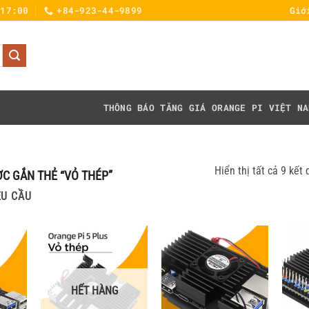
 17:00
+84-923-44-9899
Giớ
THÔNG BÁO TĂNG GIÁ
ORANGE PI VIỆT NA
Hiển thị tất cả 9 kết 
C GẮN THẺ “VỎ THÉP”
ÊU CẦU
HẾT HÀNG