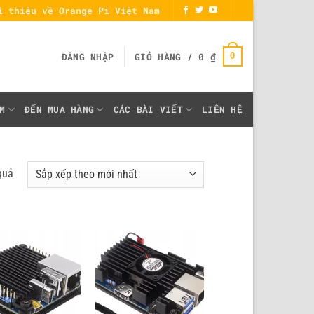
i thiệu về Orange Pi Việt Nam
0
ĐĂNG NHẬP
GIỎ HÀNG /
0
₫
M
ĐẾN MUA HÀNG
CÁC BÀI VIẾT
LIÊN HỆ
Đã
quả
sắp
xếp
theo
mới
nhất