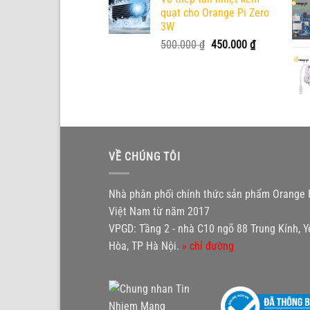
quạt cho Orange Pi Zero
3W
Giá
Giá
500.000
₫
450.000
₫
gốc
hiện
là:
tại
500.000 ₫.
là:
450.000 ₫.
VỀ CHÚNG TÔI
Nhà phân phối chính thức sản phẩm Orange P
Việt Nam từ năm 2017
VPGD: Tầng 2 - nhà C10 ngõ 88 Trung Kính, Y
Hòa, TP Hà Nội.
» chỉ đường