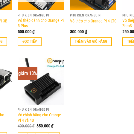
PHỤ KIỆN ORANGE PI
PHỤ KIỆN ORANGE PI
PHỤ KI
Vỏ thép dành cho Orange Pi
Vỏ thé
Pi 3B
Vỏ thép cho Orange Pi 4 LTS
5 Plus
Zero3
500.000
₫
300.000
₫
250.0
NG
ĐỌC TIẾP
THÊM VÀO GIỎ HÀNG
THÊ
giảm 13%
PHỤ KIỆN ORANGE PI
cho
Vỏ chính hãng cho Orange
Pi 4 và 4B
Giá
Giá
400.000
₫
350.000
₫
gốc
hiện