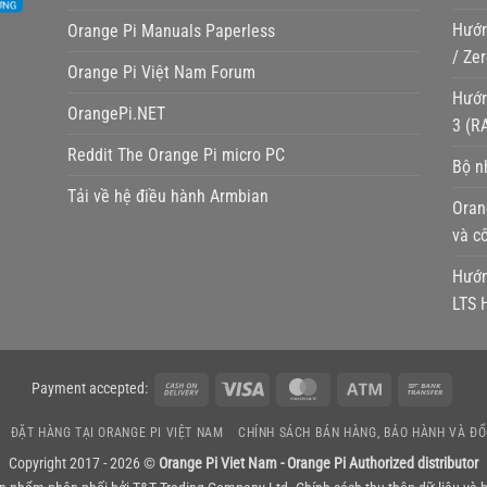
Hướn
Orange Pi Manuals Paperless
/ Ze
Orange Pi Việt Nam Forum
Hướn
OrangePi.NET
3 (R
Reddit The Orange Pi micro PC
Bộ n
Tải về hệ điều hành Armbian
Oran
và c
Hướn
LTS 
Cash
Visa
MasterCard
Atm
Bank
Payment accepted:
On
Transf
ĐẶT HÀNG TẠI ORANGE PI VIỆT NAM
CHÍNH SÁCH BÁN HÀNG, BẢO HÀNH VÀ ĐỔ
Delivery
Copyright 2017 - 2026 ©
Orange Pi Viet Nam - Orange Pi Authorized distributor