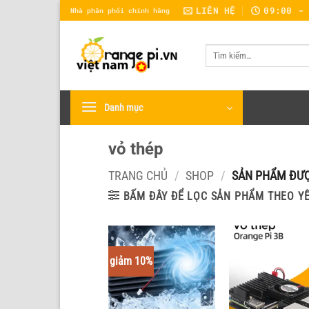
Bỏ
LIÊN HỆ
09:00 -
Nhà phân phối chính hãng
qua
nội
Tìm
dung
kiếm:
Danh mục
vỏ thép
TRANG CHỦ
/
SHOP
/
SẢN PHẨM ĐƯỢ
BẤM ĐÂY ĐỂ LỌC SẢN PHẨM THEO Y
giảm 10%