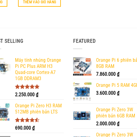
là:
tại
NG
THÊM VÀO GIỎ HÀNG
400.000 ₫.
là:
350.000 ₫.
T SELLING
FEATURED
Máy tính nhúng Orange
Orange Pi 6 phiên b
Pi PC Plus ARM H3
8GB RAM
Quad-core Cortex-A7
7.860.000
₫
1GB DDRAM3
Orange Pi 5 RAM 4G
3.600.000
₫
Được xếp
2.250.000
₫
hạng
5.00
5 sao
Orange Pi Zero H3 RAM
Orange Pi Zero 3W
512MB phiên bản LTS
phiên bản 6GB RAM
2.000.000
₫
Được xếp
690.000
₫
hạng
4.50
Orange Pi Zero 3W
5 sao