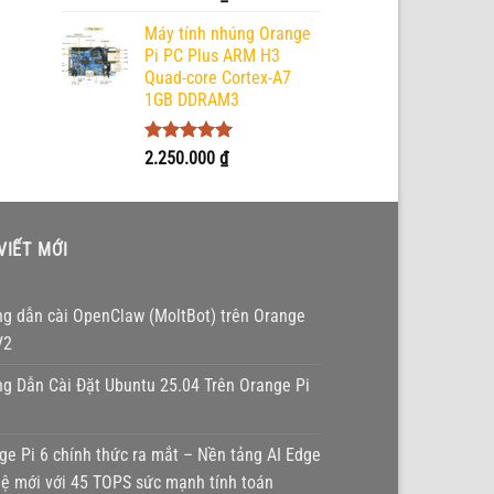
hạng
5.00
5 sao
Máy tính nhúng Orange
Pi PC Plus ARM H3
Quad-core Cortex-A7
1GB DDRAM3
Được xếp
2.250.000
₫
hạng
5.00
5 sao
VIẾT MỚI
g dẫn cài OpenClaw (MoltBot) trên Orange
V2
g Dẫn Cài Đặt Ubuntu 25.04 Trên Orange Pi
ge Pi 6 chính thức ra mắt – Nền tảng AI Edge
hệ mới với 45 TOPS sức mạnh tính toán