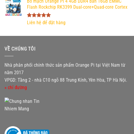
Bo mạch Orange Pi 4 4GB DDR4 bản 16GB EMMC
Flash Rockchip RK3399 Dual-core+Quad-core Cortex
Được xếp
Liên hệ để đặt hàng
hạng
5.00
5 sao
VỀ CHÚNG TÔI
Nhà phân phối chính thức sản phẩm Orange Pi tại Việt Nam từ
năm 2017
VPGD: Tầng 2 - nhà C10 ngõ 88 Trung Kính, Yên Hòa, TP Hà Nội.
» chỉ đường