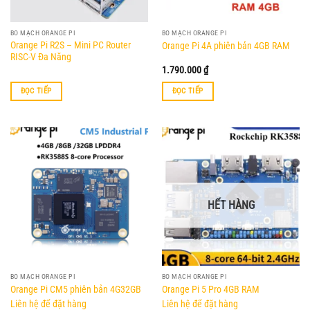
BO MẠCH ORANGE PI
BO MẠCH ORANGE PI
Orange Pi R2S – Mini PC Router
Orange Pi 4A phiên bản 4GB RAM
RISC-V Đa Năng
1.790.000
₫
ĐỌC TIẾP
ĐỌC TIẾP
HẾT HÀNG
BO MẠCH ORANGE PI
BO MẠCH ORANGE PI
Orange Pi CM5 phiên bản 4G32GB
Orange Pi 5 Pro 4GB RAM
Liên hệ để đặt hàng
Liên hệ để đặt hàng