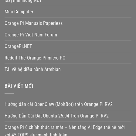
Máytínhnhúng.NET
Mini Computer
Orange Pi Manuals Paperless
Orange Pi Việt Nam Forum
OrangePi.NET
Reddit The Orange Pi micro PC
Tải về hệ điều hành Armbian
BÀI VIẾT MỚI
Hướng dẫn cài OpenClaw (MoltBot) trên Orange Pi RV2
Hướng Dẫn Cài Đặt Ubuntu 25.04 Trên Orange Pi RV2
Orange Pi 6 chính thức ra mắt – Nền tảng AI Edge thế hệ mới
với 45 TOPS sức mạnh tính toán