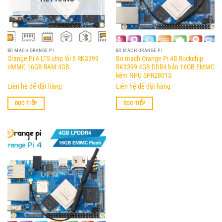
Các
tùy
chọn
có
thể
BO MẠCH ORANGE PI
BO MẠCH ORANGE PI
được
Orange Pi 4 LTS chip lõi 6 RK3399
Bo mạch Orange Pi 4B Rockchip
chọn
eMMC 16GB RAM 4GB
RK3399 4GB DDR4 bản 16GB EMMC
trên
kèm NPU SPR2801S
trang
Liên hệ để đặt hàng
Liên hệ để đặt hàng
sản
ĐỌC TIẾP
ĐỌC TIẾP
phẩm