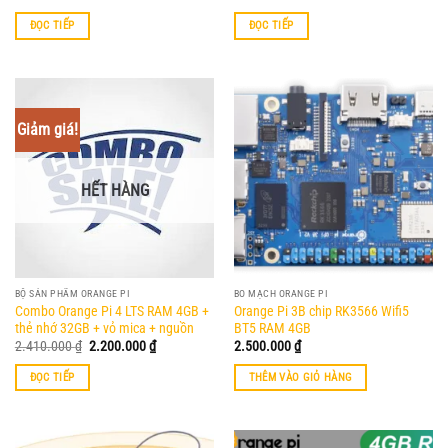
ĐỌC TIẾP
ĐỌC TIẾP
Giảm giá!
HẾT HÀNG
BỘ SẢN PHẨM ORANGE PI
BO MẠCH ORANGE PI
Combo Orange Pi 4 LTS RAM 4GB +
Orange Pi 3B chip RK3566 Wifi5
thẻ nhớ 32GB + vỏ mica + nguồn
BT5 RAM 4GB
Giá
Giá
2.410.000
₫
2.200.000
₫
2.500.000
₫
gốc
hiện
là:
tại
ĐỌC TIẾP
THÊM VÀO GIỎ HÀNG
2.410.000 ₫.
là:
2.200.000 ₫.