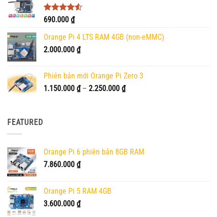
Được xếp
690.000
₫
hạng
4.50
5 sao
Orange Pi 4 LTS RAM 4GB (non-eMMC)
2.000.000
₫
Phiên bản mới Orange Pi Zero 3
Khoảng
1.150.000
₫
–
2.250.000
₫
giá:
từ
1.150.000 ₫
FEATURED
đến
2.250.000 ₫
Orange Pi 6 phiên bản 8GB RAM
7.860.000
₫
Orange Pi 5 RAM 4GB
3.600.000
₫