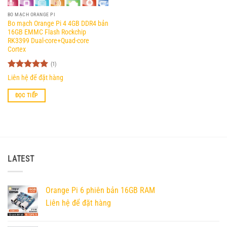
BO MẠCH ORANGE PI
Bo mạch Orange Pi 4 4GB DDR4 bản
16GB EMMC Flash Rockchip
RK3399 Dual-core+Quad-core
Cortex
(1)
Được xếp
Liên hệ để đặt hàng
hạng
5
5
sao
ĐỌC TIẾP
LATEST
Orange Pi 6 phiên bản 16GB RAM
Liên hệ để đặt hàng