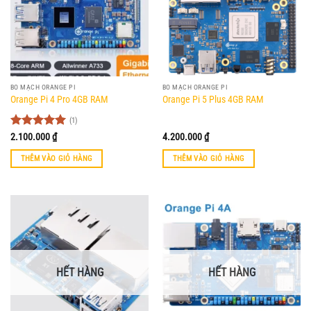
BO MẠCH ORANGE PI
BO MẠCH ORANGE PI
Orange Pi 4 Pro 4GB RAM
Orange Pi 5 Plus 4GB RAM
(1)
Được xếp
2.100.000
₫
4.200.000
₫
hạng
5
5
sao
THÊM VÀO GIỎ HÀNG
THÊM VÀO GIỎ HÀNG
HẾT HÀNG
HẾT HÀNG