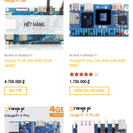
HẾT HÀNG
BO MẠCH ORANGE PI
BO MẠCH ORANGE PI
Orange Pi 5B 4GB RAM 32GB
Orange Pi Zero 3W phiên bản 4GB
eMMC
RAM
(1)
Được xếp
4.750.000
₫
1.750.000
₫
hạng
5
5
sao
ĐỌC TIẾP
THÊM VÀO GIỎ HÀNG