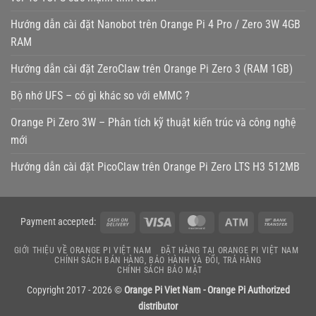
Hướng dẫn cài đặt Nanobot trên Orange Pi 4 Pro / Zero 3W 4GB
RAM
Hướng dẫn cài đặt ZeroClaw trên Orange Pi Zero 3 (RAM 1GB)
Bộ nhớ UFS – có gì khác so với eMMC ?
Orange Pi Zero 3W – Phân tích kỹ thuật kiến trúc và công nghệ
mới
Hướng dẫn cài đặt PicoClaw trên Orange Pi Zero LTS H3 512MB
Cash
Visa
MasterCard
Atm
Bank
Payment accepted:
On
Transf
GIỚI THIỆU VỀ ORANGE PI VIỆT NAM
ĐẶT HÀNG TẠI ORANGE PI VIỆT NAM
Delivery
CHÍNH SÁCH BÁN HÀNG, BẢO HÀNH VÀ ĐỔI, TRẢ HÀNG
CHÍNH SÁCH BẢO MẬT
Copyright 2017 - 2026 ©
Orange Pi Viet Nam - Orange Pi Authorized
distributor