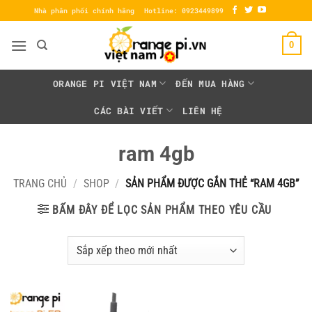
Bỏ
Nhà phân phối chính hãng
Hotline: 0923449899
qua
nội
0
dung
ORANGE PI VIỆT NAM
ĐẾN MUA HÀNG
CÁC BÀI VIẾT
LIÊN HỆ
ram 4gb
TRANG CHỦ
/
SHOP
/
SẢN PHẨM ĐƯỢC GẮN THẺ “RAM 4GB”
BẤM ĐÂY ĐỂ LỌC SẢN PHẨM THEO YÊU CẦU