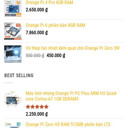
Orange Pi 4 Pro 6GB RAM
2.650.000
₫
Orange Pi 6 phiên bản 8GB RAM
7.860.000
₫
Vỏ thép tản nhiệt kèm quạt cho Orange Pi Zero 3W
Giá
Giá
500.000
₫
450.000
₫
gốc
hiện
là:
tại
500.000 ₫.
là:
BEST SELLING
450.000 ₫.
Máy tính nhúng Orange Pi PC Plus ARM H3 Quad-
core Cortex-A7 1GB DDRAM3
Được xếp
2.250.000
₫
hạng
5.00
5 sao
Orange Pi Zero H3 RAM 512MB phiên bản LTS