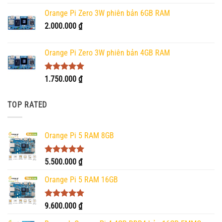
Orange Pi Zero 3W phiên bản 6GB RAM
2.000.000
₫
Orange Pi Zero 3W phiên bản 4GB RAM
Được xếp
1.750.000
₫
hạng
5.00
5 sao
TOP RATED
Orange Pi 5 RAM 8GB
Được xếp
5.500.000
₫
hạng
5.00
5 sao
Orange Pi 5 RAM 16GB
Được xếp
9.600.000
₫
hạng
5.00
5 sao