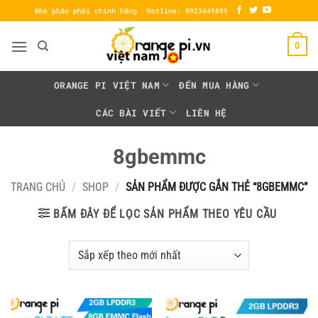
Bỏ
Nhà phân phối chính hãng
Hotline: 0923449899
qua
nội
0
dung
ORANGE PI VIỆT NAM
ĐẾN MUA HÀNG
CÁC BÀI VIẾT
LIÊN HỆ
8gbemmc
TRANG CHỦ
/
SHOP
/
SẢN PHẨM ĐƯỢC GẮN THẺ “8GBEMMC”
BẤM ĐÂY ĐỂ LỌC SẢN PHẨM THEO YÊU CẦU