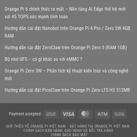
Orange Pi 6 chính thức ra mắt – Nền tảng AI Edge thế hệ mới
với 45 TOPS sức mạnh tính toán
Hướng dẫn cài đặt Nanobot trên Orange Pi 4 Pro / Zero 3W 4GB
RAM
Hướng dẫn cài đặt ZeroClaw trên Orange Pi Zero 3 (RAM 1GB)
Bộ nhớ UFS – có gì khác so với eMMC ?
Orange Pi Zero 3W – Phân tích kỹ thuật kiến trúc và công nghệ
mới
Hướng dẫn cài đặt PicoClaw trên Orange Pi Zero LTS H3 512MB
Cash
Visa
MasterCard
Atm
Bank
Payment accepted:
On
Transf
GIỚI THIỆU VỀ ORANGE PI VIỆT NAM
ĐẶT HÀNG TẠI ORANGE PI VIỆT NAM
Delivery
CHÍNH SÁCH BÁN HÀNG, BẢO HÀNH VÀ ĐỔI, TRẢ HÀNG
CHÍNH SÁCH BẢO MẬT