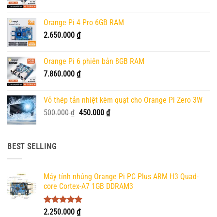
Orange Pi 4 Pro 6GB RAM
2.650.000
₫
Orange Pi 6 phiên bản 8GB RAM
7.860.000
₫
Vỏ thép tản nhiệt kèm quạt cho Orange Pi Zero 3W
Giá
Giá
500.000
₫
450.000
₫
gốc
hiện
là:
tại
500.000 ₫.
là:
BEST SELLING
450.000 ₫.
Máy tính nhúng Orange Pi PC Plus ARM H3 Quad-
core Cortex-A7 1GB DDRAM3
Được xếp
2.250.000
₫