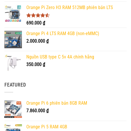
hạng
5.00
5 sao
Orange Pi Zero H3 RAM 512MB phiên bản LTS
Được xếp
690.000
₫
hạng
4.50
5 sao
Orange Pi 4 LTS RAM 4GB (non-eMMC)
2.000.000
₫
Nguồn USB type C 5v 4A chính hãng
350.000
₫
FEATURED
Orange Pi 6 phiên bản 8GB RAM
7.860.000
₫
Orange Pi 5 RAM 4GB