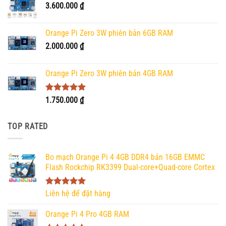
3.600.000
₫
Orange Pi Zero 3W phiên bản 6GB RAM
2.000.000
₫
Orange Pi Zero 3W phiên bản 4GB RAM
Được xếp
1.750.000
₫
hạng
5.00
5 sao
TOP RATED
Bo mạch Orange Pi 4 4GB DDR4 bản 16GB EMMC
Flash Rockchip RK3399 Dual-core+Quad-core Cortex
Được xếp
Liên hệ để đặt hàng
hạng
5.00
5 sao
Orange Pi 4 Pro 4GB RAM