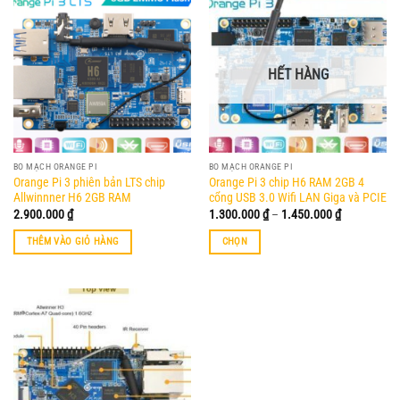
HẾT HÀNG
BO MẠCH ORANGE PI
BO MẠCH ORANGE PI
Orange Pi 3 phiên bản LTS chip
Orange Pi 3 chip H6 RAM 2GB 4
Allwinnner H6 2GB RAM
cổng USB 3.0 Wifi LAN Giga và PCIE
Khoảng
2.900.000
₫
1.300.000
₫
–
1.450.000
₫
giá:
từ
THÊM VÀO GIỎ HÀNG
CHỌN
1.300.000 ₫
đến
Sản
1.450.000 ₫
phẩm
này
có
nhiều
biến
thể.
Các