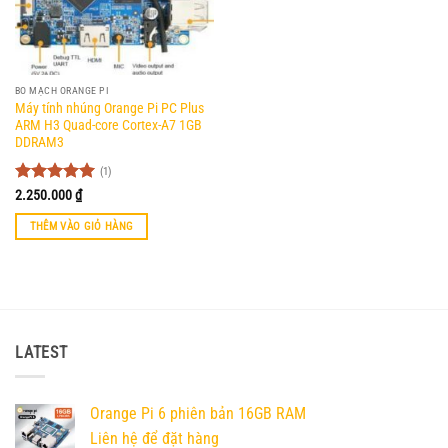
tùy
chọn
có
thể
BO MẠCH ORANGE PI
được
Máy tính nhúng Orange Pi PC Plus
chọn
ARM H3 Quad-core Cortex-A7 1GB
trên
DDRAM3
trang
(1)
sản
Được xếp
2.250.000
₫
phẩm
hạng
5
5
sao
THÊM VÀO GIỎ HÀNG
LATEST
Orange Pi 6 phiên bản 16GB RAM
Liên hệ để đặt hàng