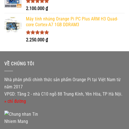
Được xếp
2.100.000
₫
hạng
5.00
5 sao
Máy tính nhúng Orange Pi PC Plus ARM H3 Quad-
core Cortex-A7 1GB DDRAM3
Được xếp
2.250.000
₫
hạng
5.00
5 sao
VỀ CHÚNG TÔI
Nhà phân phối chính thức sản phẩm Orange Pi tại Việt Nam từ
năm 2017
VPGD: Tầng 2 - nhà C10 ngõ 88 Trung Kính, Yên Hòa, TP Hà Nội.
» chỉ đường