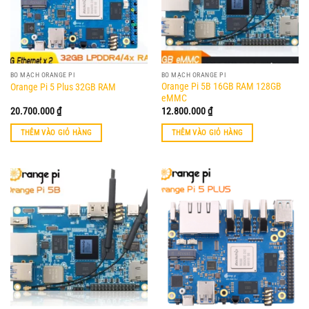
BO MẠCH ORANGE PI
BO MẠCH ORANGE PI
Orange Pi 5B 16GB RAM 128GB
Orange Pi 5 Plus 32GB RAM
eMMC
20.700.000
₫
12.800.000
₫
THÊM VÀO GIỎ HÀNG
THÊM VÀO GIỎ HÀNG