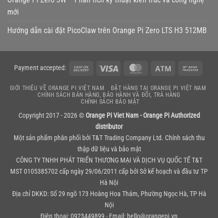
mới
Hướng dẫn cài đặt PicoClaw trên Orange Pi Zero LTS H3 512MB
Cash
Visa
MasterCard
Atm
Bank
Payment accepted:
On
Transf
GIỚI THIỆU VỀ ORANGE PI VIỆT NAM
ĐẶT HÀNG TẠI ORANGE PI VIỆT NAM
Delivery
CHÍNH SÁCH BÁN HÀNG, BẢO HÀNH VÀ ĐỔI, TRẢ HÀNG
CHÍNH SÁCH BẢO MẬT
Copyright 2017 - 2026 ©
Orange Pi Viet Nam - Orange Pi Authorized
distributor
Một sản phẩm phân phối bởi
T&T Trading Company Ltd.
Chính sách thu
thập dữ liệu và bảo mật
CÔNG TY TNHH PHÁT TRIỂN THƯƠNG MẠI VÀ DỊCH VỤ QUỐC TẾ T&T
MST 0105385702 cấp ngày 29/06/2011 cấp bởi Sở kế hoạch và đầu tư TP
Hà Nội
Địa chỉ DKKD: Số 29 ngõ 173 Hoàng Hoa Thám, Phường Ngọc Hà, TP Hà
Nội
Điện thoại: 0923449899 - Email: hello@orangepi.vn