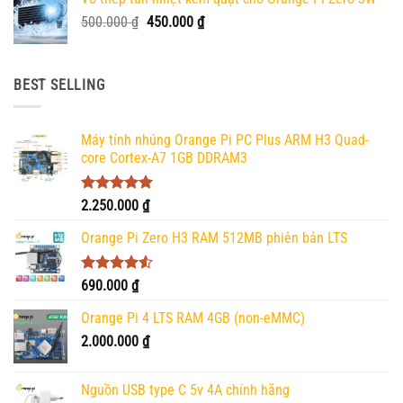
Giá
Giá
500.000
₫
450.000
₫
gốc
hiện
là:
tại
500.000 ₫.
là:
BEST SELLING
450.000 ₫.
Máy tính nhúng Orange Pi PC Plus ARM H3 Quad-
core Cortex-A7 1GB DDRAM3
Được xếp
2.250.000
₫
hạng
5.00
5 sao
Orange Pi Zero H3 RAM 512MB phiên bản LTS
Được xếp
690.000
₫
hạng
4.50
5 sao
Orange Pi 4 LTS RAM 4GB (non-eMMC)
2.000.000
₫
Nguồn USB type C 5v 4A chính hãng