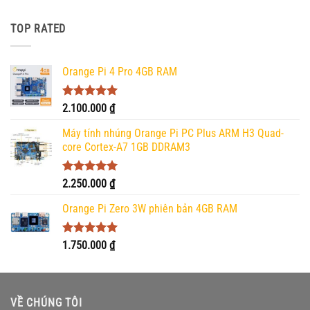
hạng
5.00
5 sao
TOP RATED
Orange Pi 4 Pro 4GB RAM
Được xếp
2.100.000
₫
hạng
5.00
5 sao
Máy tính nhúng Orange Pi PC Plus ARM H3 Quad-
core Cortex-A7 1GB DDRAM3
Được xếp
2.250.000
₫
hạng
5.00
5 sao
Orange Pi Zero 3W phiên bản 4GB RAM
Được xếp
1.750.000
₫
hạng
5.00
5 sao
VỀ CHÚNG TÔI