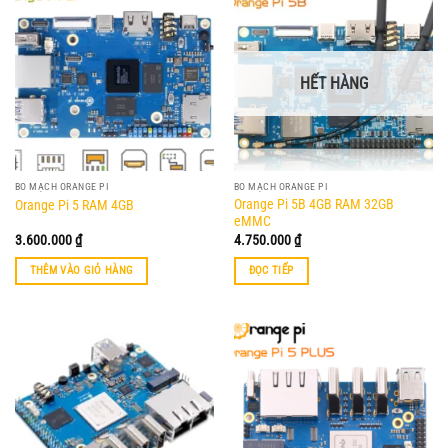
HẾT HÀNG
BO MẠCH ORANGE PI
BO MẠCH ORANGE PI
Orange Pi 5B 4GB RAM 32GB
Orange Pi 5 RAM 4GB
eMMC
3.600.000
₫
4.750.000
₫
THÊM VÀO GIỎ HÀNG
ĐỌC TIẾP