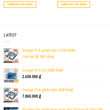
hạng
5
5
hạng
5
5
sao
sao
THÊM VÀO GIỎ HÀNG
THÊM VÀO GIỎ HÀNG
LATEST
Orange Pi 6 phiên bản 16GB RAM
Liên hệ để đặt hàng
Orange Pi 4 Pro 6GB RAM
2.650.000
₫
Orange Pi 6 phiên bản 8GB RAM
7.860.000
₫
Vỏ thép tản nhiệt kèm quạt cho Orange Pi Zero 3W