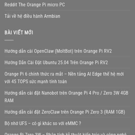
Reddit The Orange Pi micro PC
Tải về hệ điều hành Armbian
BÀI VIẾT MỚI
Hướng dẫn cài OpenClaw (MoltBot) trên Orange Pi RV2
Hướng Dẫn Cài Đặt Ubuntu 25.04 Trên Orange Pi RV2
Orange Pi 6 chính thức ra mắt – Nền tảng AI Edge thế hệ mới
với 45 TOPS sức mạnh tính toán
Hướng dẫn cài đặt Nanobot trên Orange Pi 4 Pro / Zero 3W 4GB
RAM
Hướng dẫn cài đặt ZeroClaw trên Orange Pi Zero 3 (RAM 1GB)
Bộ nhớ UFS – có gì khác so với eMMC ?
Orange Pi Zero 3W – Phân tích kỹ thuật kiến trúc và công nghệ