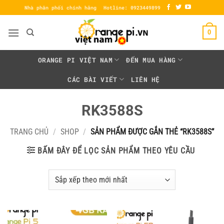
Bỏ
Nhà phân phối chính hãng
Hotline: 0923449899
qua
nội
0
dung
ORANGE PI VIỆT NAM
ĐẾN MUA HÀNG
CÁC BÀI VIẾT
LIÊN HỆ
RK3588S
TRANG CHỦ
/
SHOP
/
SẢN PHẨM ĐƯỢC GẮN THẺ “RK3588S”
BẤM ĐÂY ĐỂ LỌC SẢN PHẨM THEO YÊU CẦU