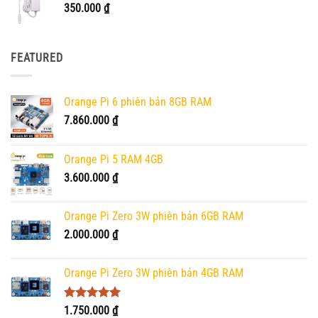
350.000
₫
FEATURED
Orange Pi 6 phiên bản 8GB RAM
7.860.000
₫
Orange Pi 5 RAM 4GB
3.600.000
₫
Orange Pi Zero 3W phiên bản 6GB RAM
2.000.000
₫
Orange Pi Zero 3W phiên bản 4GB RAM
Được xếp
1.750.000
₫