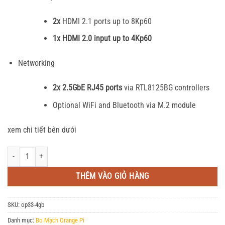
2x
HDMI 2.1 ports up to 8Kp60
1x HDMI 2.0 input up to 4Kp60
Networking
2x 2.5GbE RJ45 ports
via RTL8125BG controllers
Optional WiFi and Bluetooth via M.2 module
xem chi tiết bên dưới
Orange Pi 5 Plus 4GB RAM số lượng
THÊM VÀO GIỎ HÀNG
SKU:
op33-4gb
Danh mục:
Bo Mạch Orange Pi