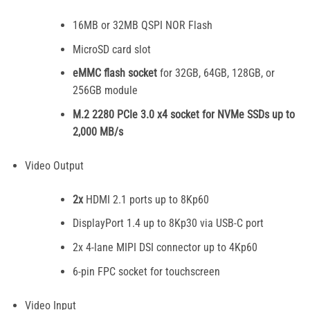
16MB or 32MB QSPI NOR Flash
MicroSD card slot
eMMC flash socket
for 32GB, 64GB, 128GB, or
256GB module
M.2 2280 PCIe 3.0 x4 socket for NVMe SSDs up to
2,000 MB/s
Video Output
2x
HDMI 2.1 ports up to 8Kp60
DisplayPort 1.4 up to 8Kp30 via USB-C port
2x 4-lane MIPI DSI connector up to 4Kp60
6-pin FPC socket for touchscreen
Video Input