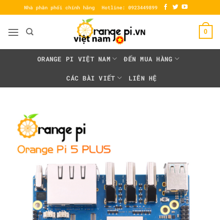
Bỏ
Nhà phân phối chính hãng
Hotline: 0923449899
qua
nội
0
dung
ORANGE PI VIỆT NAM
ĐẾN MUA HÀNG
CÁC BÀI VIẾT
LIÊN HỆ