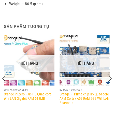
Weight – 86.5 grams
SẢN PHẨM TƯƠNG TỰ
HẾT HÀNG
HẾT HÀNG
BO MẠCH ORANGE PI
BO MẠCH ORANGE PI
Orange Pi Zero Plus H5 Quad-core
Orange Pi Prime chip H5 Quad-core
Wifi LAN Gigabit RAM 512MB
ARM Cortex A53 RAM 2GB Wifi LAN
Bluetooth