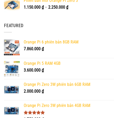
Phiên bản mới Orange Pi Zero 3
Khoảng
1.150.000
₫
–
2.250.000
₫
giá:
từ
1.150.000 ₫
FEATURED
đến
2.250.000 ₫
Orange Pi 6 phiên bản 8GB RAM
7.860.000
₫
Orange Pi 5 RAM 4GB
3.600.000
₫
Orange Pi Zero 3W phiên bản 6GB RAM
2.000.000
₫
Orange Pi Zero 3W phiên bản 4GB RAM