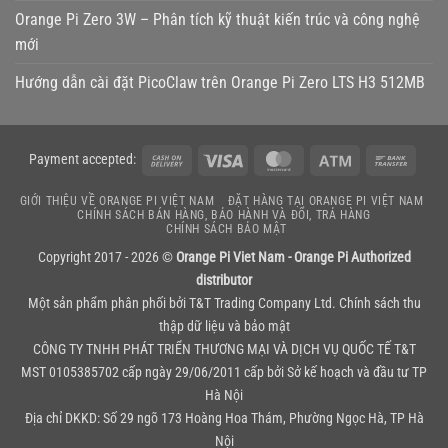
Orange Pi Zero 3W – Phân tích kỹ thuật kiến trúc và công nghệ
mới
Hướng dẫn cài đặt PicoClaw trên Orange Pi Zero LTS H3 512MB
Cash
Visa
MasterCard
Atm
Bank
Payment accepted:
On
Transf
GIỚI THIỆU VỀ ORANGE PI VIỆT NAM
ĐẶT HÀNG TẠI ORANGE PI VIỆT NAM
Delivery
CHÍNH SÁCH BÁN HÀNG, BẢO HÀNH VÀ ĐỔI, TRẢ HÀNG
CHÍNH SÁCH BẢO MẬT
Copyright 2017 - 2026 ©
Orange Pi Viet Nam - Orange Pi Authorized
distributor
Một sản phẩm phân phối bởi
T&T Trading Company Ltd.
Chính sách thu
thập dữ liệu và bảo mật
CÔNG TY TNHH PHÁT TRIỂN THƯƠNG MẠI VÀ DỊCH VỤ QUỐC TẾ T&T
MST 0105385702 cấp ngày 29/06/2011 cấp bởi Sở kế hoạch và đầu tư TP
Hà Nội
Địa chỉ DKKD: Số 29 ngõ 173 Hoàng Hoa Thám, Phường Ngọc Hà, TP Hà
Nội