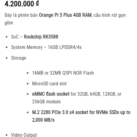
4.200.000
₫
Đây là phiên bản
Orange Pi 5 Plus 4GB RAM
, cấu hình rút gọn
gồm
SoC –
Rockchip RK3588
System Memory – 16GB LPDDR4/4x
Storage
16MB or 32MB QSPI NOR Flash
MicroSD card slot
eMMC flash socket
for 32GB, 64GB, 128GB, or
256GB module
M.2 2280 PCIe 3.0 x4 socket for NVMe SSDs up to
2,000 MB/s
Video Output