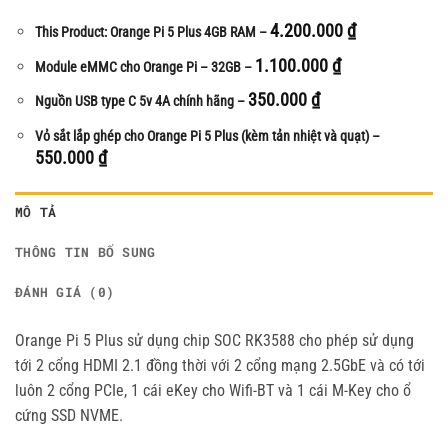
4.200.000
₫
This Product: Orange Pi 5 Plus 4GB RAM
–
1.100.000
₫
Module eMMC cho Orange Pi
– 32GB
–
350.000
₫
Nguồn USB type C 5v 4A chính hãng
–
Vỏ sắt lắp ghép cho Orange Pi 5 Plus (kèm tản nhiệt và quạt)
–
550.000
₫
MÔ TẢ
THÔNG TIN BỔ SUNG
ĐÁNH GIÁ (0)
Orange Pi 5 Plus sử dụng chip SOC RK3588 cho phép sử dụng
tới 2 cổng HDMI 2.1 đồng thời với 2 cổng mạng 2.5GbE và có tới
luôn 2 cổng PCIe, 1 cái eKey cho Wifi-BT và 1 cái M-Key cho ổ
cứng SSD NVME.