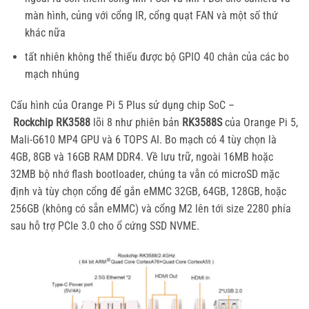
màn hình, củng với cổng IR, cổng quạt FAN và một số thứ
khác nữa
tất nhiên không thể thiếu được bộ GPIO 40 chân của các bo
mạch nhúng
Cấu hình của Orange Pi 5 Plus sử dụng chip SoC –
Rockchip RK3588
lõi 8 như phiên bản
RK3588S
của Orange Pi 5,
Mali-G610 MP4 GPU và 6 TOPS AI. Bo mạch có 4 tùy chọn là
4GB, 8GB và 16GB RAM DDR4. Về lưu trữ, ngoài 16MB hoặc
32MB bộ nhớ flash bootloader, chúng ta vẫn có microSD mặc
định và tùy chọn cổng để gắn eMMC 32GB, 64GB, 128GB, hoặc
256GB (không có sẵn eMMC) và cổng M2 lên tới size 2280 phía
sau hỗ trợ PCIe 3.0 cho ổ cứng SSD NVME.