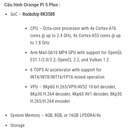
Cấu hình Orange Pi 5 Plus :
SoC –
Rockchip RK3588
CPU – Octa-core processor with 4x Cortex-A76
cores @ up to 2.4 GHz, 4x Cortex-A55 cores @ up
to 1.8 GHz
Arm Mali-G610 MP4 GPU with support for OpenGL
ES1.1/2.0/3.2, OpenCL 2.2, and Vulkan 1.2
6 TOPS AI accelerator with support for
INT4/INT8/INT16/FP16 mixed operation
VPU – 8Kp60 H.265/VP9/AVS2 10-bit decoder,
8Kp30 H.264 decoder, 4Kp60 AV1 decoder, 8Kp30
H.265/H.264 encoder
System Memory – 4GB, 8GB, or 16GB LPDDR4/4x
Storage