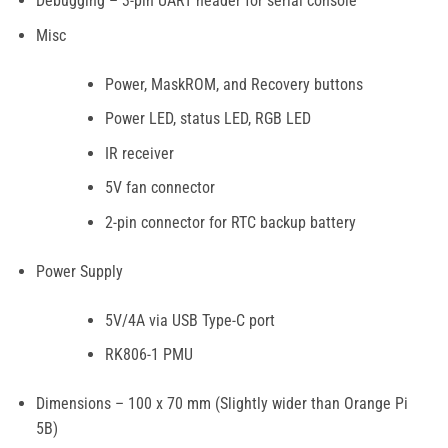
Debugging – 3-pin UART header for serial console
Misc
Power, MaskROM, and Recovery buttons
Power LED, status LED, RGB LED
IR receiver
5V fan connector
2-pin connector for RTC backup battery
Power Supply
5V/4A via USB Type-C port
RK806-1 PMU
Dimensions – 100 x 70 mm (Slightly wider than Orange Pi
5B)