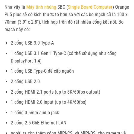
Như vậy là
Máy tính nhúng
SBC (
Single Board Computer
) Orange
Pi 5 plus sẽ có kích thước to hơn so với các bo mạch cũ là 100 x
70mm (3.9″ x 2.8″), tích hợp trên đó rất nhiều cổng kết nối. Bo
mạch này có:
2 cổng USB 3.0 Type-A
1 cổng USB 3.1 Gen 1 Type-C (có thể sử dụng như cổng
DisplayPort 1.4)
1 cổng USB Type-C để cấp nguồn
2 cổng USB 2.0
2 cổng HDMI 2.1 ports (up to 8K/60fps output)
1 cổng HDMI 2.0 input (up to 4K/60fps)
1 cổng 3.5mm audio jack
2 cổng 2.5 GbE Ethernet LAN
ngoài ra còn thêm cổng MIPI-CSI và MIPI-DSI cho camera và