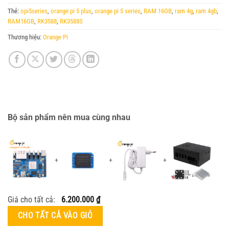
Thẻ:
opi5series
,
orange pi 5 plus
,
orange pi 5 series
,
RAM 16GB
,
ram 4g
,
ram 4gb
,
RAM16GB
,
RK3588
,
RK3588S
Thương hiệu:
Orange Pi
Bộ sản phẩm nên mua cùng nhau
+
+
+
Giá cho tất cả:
6.200.000
₫
CHO TẤT CẢ VÀO GIỎ