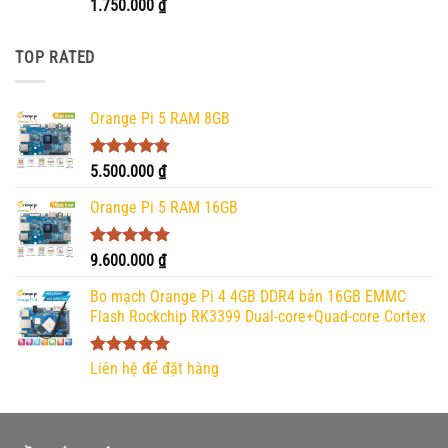
Được xếp
1.750.000
₫
hạng
5.00
5 sao
TOP RATED
Orange Pi 5 RAM 8GB
Được xếp
5.500.000
₫
hạng
5.00
5 sao
Orange Pi 5 RAM 16GB
Được xếp
9.600.000
₫
hạng
5.00
5 sao
Bo mạch Orange Pi 4 4GB DDR4 bản 16GB EMMC
Flash Rockchip RK3399 Dual-core+Quad-core Cortex
Được xếp
Liên hệ để đặt hàng
hạng
5.00
5 sao