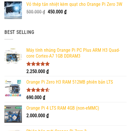
Vỏ thép tản nhiệt kèm quạt cho Orange Pi Zero 3W
Giá
Giá
500.000
₫
450.000
₫
gốc
hiện
là:
tại
500.000 ₫.
là:
BEST SELLING
450.000 ₫.
Máy tính nhúng Orange Pi PC Plus ARM H3 Quad-
core Cortex-A7 1GB DDRAM3
Được xếp
2.250.000
₫
hạng
5.00
5 sao
Orange Pi Zero H3 RAM 512MB phiên bản LTS
Được xếp
690.000
₫
hạng
4.50
5 sao
Orange Pi 4 LTS RAM 4GB (non-eMMC)
2.000.000
₫