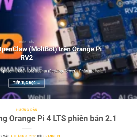
HƯỚNG DẪN
penClaw (MoltBot) trên Orange Pi
RV2
V Spacemit X60) | OS: Ubuntu (Desktop/Server) | Phần mềm: [...]
TIẾP TỤC ĐỌC
→
HƯỚNG DẪN
g Orange Pi 4 LTS phiên bản 2.1
G VÀO
4 THÁNG 8, 2022
BỞI
ORANGE PI