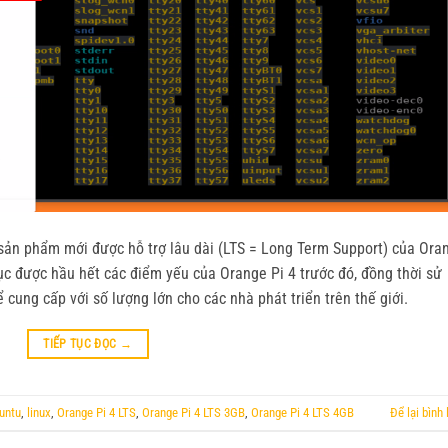
 sản phẩm mới được hỗ trợ lâu dài (LTS = Long Term Support) của Ora
ục được hầu hết các điểm yếu của Orange Pi 4 trước đó, đồng thời sử
 cung cấp với số lượng lớn cho các nhà phát triển trên thế giới.
TIẾP TỤC ĐỌC
→
untu
,
linux
,
Orange Pi 4 LTS
,
Orange Pi 4 LTS 3GB
,
Orange Pi 4 LTS 4GB
Để lại bình 