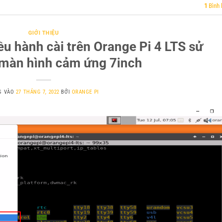
1
Bình 
GIỚI THIỆU
ều hành cài trên Orange Pi 4 LTS sử
 màn hình cảm ứng 7inch
G VÀO
27 THÁNG 7, 2022
BỞI
ORANGE PI