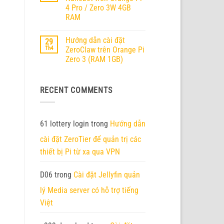
ở
RV2
4 Pro / Zero 3W 4GB
Orange
Pi
RAM
6
chính
Không
thức
có
Hướng dẫn cài đặt
29
ra
bình
mắt
luận
Th4
ZeroClaw trên Orange Pi
ở
–
Zero 3 (RAM 1GB)
Hướng
Nền
dẫn
tảng
Không
cài
AI
có
đặt
Edge
bình
Nanobot
thế
RECENT COMMENTS
luận
trên
hệ
ở
Orange
mới
Hướng
Pi
với
dẫn
4
45
cài
Pro
TOPS
đặt
61 lottery login
trong
Hướng dẫn
/
sức
ZeroClaw
Zero
mạnh
trên
3W
cài đặt ZeroTier để quản trị các
tính
Orange
4GB
toán
Pi
thiết bị Pi từ xa qua VPN
RAM
Zero
3
(RAM
1GB)
D06
trong
Cài đặt Jellyfin quản
lý Media server có hỗ trợ tiếng
Việt