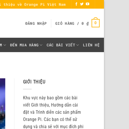
i thiệu về Orange Pi Việt Nam
0
ĐĂNG NHẬP
GIỎ HÀNG /
0
₫
M
ĐẾN MUA HÀNG
CÁC BÀI VIẾT
LIÊN HỆ
GIỚI THIỆU
Khu vực này bao gồm các bài
viết Giới thiệu, Hướng dẫn cài
đặt và Trình diễn các sản phẩm
Orange Pi. Các bạn có thể sử
dụng và chia sẻ với mục đích phi