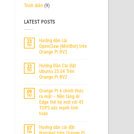
Trình diễn
(9)
LATEST POSTS
Hướng dẫn cài
23
Th7
OpenClaw (MoltBot) trên
Orange Pi RV2
Không
có
Hướng Dẫn Cài Đặt
22
bình
luận
Th7
Ubuntu 25.04 Trên
ở
Orange Pi RV2
Hướng
dẫn
Không
cài
có
OpenClaw
Orange Pi 6 chính thức
09
bình
(MoltBot)
luận
Th7
ra mắt – Nền tảng AI
trên
ở
Orange
Edge thế hệ mới với 45
Hướng
Pi
Dẫn
TOPS sức mạnh tính
RV2
Cài
toán
Đặt
Ubuntu
Không
25.04
có
Trên
Hướng dẫn cài đặt
07
bình
Orange
luận
Th5
Nanobot trên Orange Pi
Pi