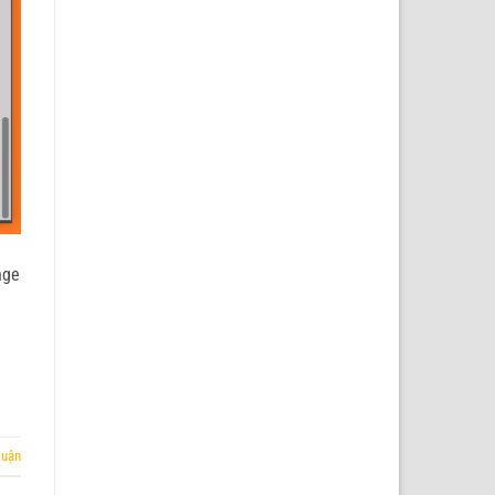
nge
luận