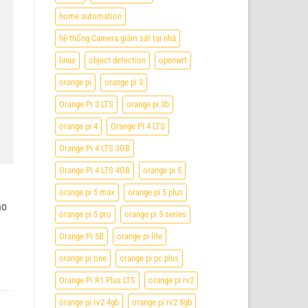
home automation
hệ thống Camera giám sát tại nhà
linux
object detection
openwrt
orange pi
orange pi 3
Orange Pi 3 LTS
orange pi 3b
orange pi 4
Orange Pi 4 LTS
Orange Pi 4 LTS 3GB
Orange Pi 4 LTS 4GB
orange pi 5
orange pi 5 max
orange pi 5 plus
ho
orange pi 5 pro
orange pi 5 series
Orange Pi 5B
orange pi lite
orange pi one
orange pi pc plus
Orange Pi R1 Plus LTS
orange pi rv2
orange pi rv2 4gb
orange pi rv2 8gb