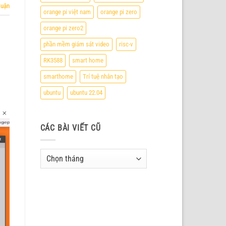
luận
orange pi việt nam
orange pi zero
orange pi zero2
phần mềm giám sát video
risc-v
RK3588
smart home
smarthome
Trí tuệ nhân tạo
ubuntu
ubuntu 22.04
CÁC BÀI VIẾT CŨ
Các
bài
viết
cũ