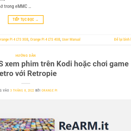
nhớ trong eMMC …
TIẾP TỤC ĐỌC
→
range Pi 4 LTS 3GB
,
Orange Pi 4 LTS 4GB
,
User Manual
Để lại bình 
HƯỚNG DẪN
TS xem phim trên Kodi hoặc chơi game
etro với Retropie
G VÀO
3 THÁNG 8, 2022
BỞI
ORANGE PI