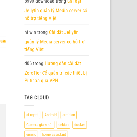
p999 download
trong
Cài đặt
Jellyfin quản lý Media server có
hỗ trợ tiếng Việt
hi win
trong
Cài đặt Jellyfin
quản lý Media server có hỗ trợ
luận
tiếng Việt
d06
trong
Hướng dẫn cài đặt
ZeroTier để quản trị các thiết bị
Pi từ xa qua VPN
TAG CLOUD
ai agent
Android
armbian
Camera giám sát
debian
docker
emmc
home assistant