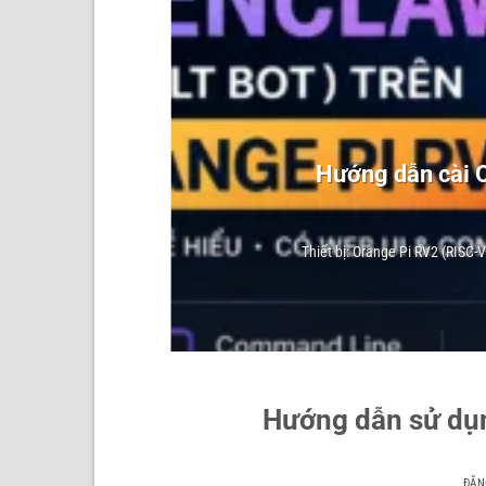
o 3
Hướng dẫn cài O
Thiết bị: Orange Pi RV2 (RISC-
Hướng dẫn sử dụn
ĐĂN