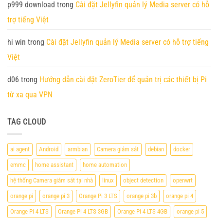
p999 download
trong
Cài đặt Jellyfin quản lý Media server có hỗ
trợ tiếng Việt
hi win
trong
Cài đặt Jellyfin quản lý Media server có hỗ trợ tiếng
Việt
d06
trong
Hướng dẫn cài đặt ZeroTier để quản trị các thiết bị Pi
từ xa qua VPN
TAG CLOUD
ai agent
Android
armbian
Camera giám sát
debian
docker
emmc
home assistant
home automation
hệ thống Camera giám sát tại nhà
linux
object detection
openwrt
orange pi
orange pi 3
Orange Pi 3 LTS
orange pi 3b
orange pi 4
Orange Pi 4 LTS
Orange Pi 4 LTS 3GB
Orange Pi 4 LTS 4GB
orange pi 5