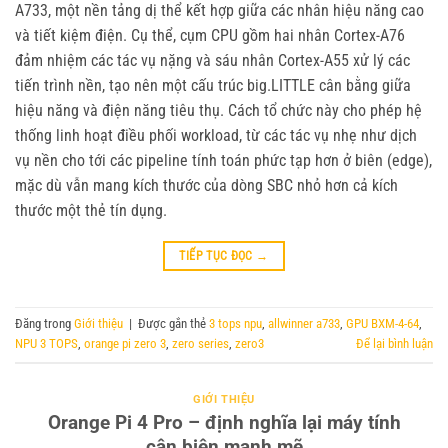
A733, một nền tảng dị thể kết hợp giữa các nhân hiệu năng cao
và tiết kiệm điện. Cụ thể, cụm CPU gồm hai nhân Cortex-A76
đảm nhiệm các tác vụ nặng và sáu nhân Cortex-A55 xử lý các
tiến trình nền, tạo nên một cấu trúc big.LITTLE cân bằng giữa
hiệu năng và điện năng tiêu thụ. Cách tổ chức này cho phép hệ
thống linh hoạt điều phối workload, từ các tác vụ nhẹ như dịch
vụ nền cho tới các pipeline tính toán phức tạp hơn ở biên (edge),
mặc dù vẫn mang kích thước của dòng SBC nhỏ hơn cả kích
thước một thẻ tín dụng.
TIẾP TỤC ĐỌC
→
Đăng trong
Giới thiệu
|
Được gắn thẻ
3 tops npu
,
allwinner a733
,
GPU BXM-4-64
,
NPU 3 TOPS
,
orange pi zero 3
,
zero series
,
zero3
Để lại bình luận
GIỚI THIỆU
Orange Pi 4 Pro – định nghĩa lại máy tính
cận biên mạnh mẽ