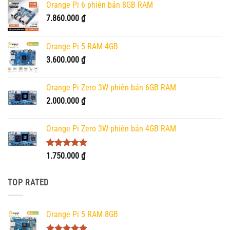
Orange Pi 6 phiên bản 8GB RAM
7.860.000
₫
Orange Pi 5 RAM 4GB
3.600.000
₫
Orange Pi Zero 3W phiên bản 6GB RAM
2.000.000
₫
Orange Pi Zero 3W phiên bản 4GB RAM
Được xếp
1.750.000
₫
hạng
5.00
5 sao
TOP RATED
Orange Pi 5 RAM 8GB