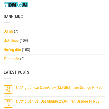
DANH MỤC
Dự án
(7)
Giới thiệu
(109)
Hướng dẫn
(103)
Trình diễn
(9)
LATEST POSTS
Hướng dẫn cài OpenClaw (MoltBot) trên Orange Pi RV2
23
Th7
Không
có
bình
Hướng Dẫn Cài Đặt Ubuntu 25.04 Trên Orange Pi RV2
22
luận
ở
Th7
Không
Hướng