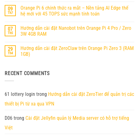
có
dẫn
bình
cài
Orange Pi 6 chính thức ra mắt – Nền tảng AI Edge thế
09
luận
OpenClaw
ở
Th7
hệ mới với 45 TOPS sức mạnh tính toán
(MoltBot)
Hướng
trên
Không
Dẫn
Orange
có
Cài
Pi
Hướng dẫn cài đặt Nanobot trên Orange Pi 4 Pro / Zero
07
bình
Đặt
RV2
luận
Ubuntu
Th5
3W 4GB RAM
ở
25.04
Orange
Không
Trên
Pi
có
Orange
Hướng dẫn cài đặt ZeroClaw trên Orange Pi Zero 3 (RAM
29
6
bình
Pi
chính
luận
RV2
Th4
1GB)
thức
ở
ra
Hướng
Không
mắt
dẫn
có
–
cài
bình
RECENT COMMENTS
Nền
đặt
luận
tảng
Nanobot
ở
AI
trên
Hướng
Edge
Orange
dẫn
thế
Pi
cài
hệ
4
đặt
61 lottery login
trong
Hướng dẫn cài đặt ZeroTier để quản trị các
mới
Pro
ZeroClaw
với
/
trên
thiết bị Pi từ xa qua VPN
45
Zero
Orange
TOPS
3W
Pi
sức
4GB
Zero
mạnh
RAM
3
D06
trong
Cài đặt Jellyfin quản lý Media server có hỗ trợ tiếng
tính
(RAM
toán
1GB)
Việt