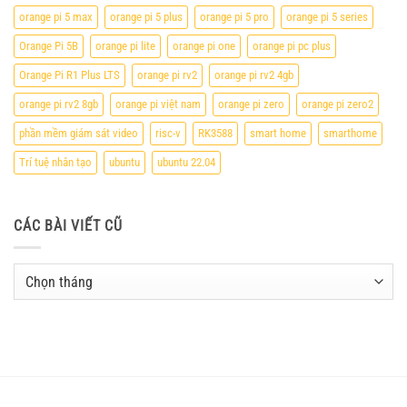
orange pi 5 max
orange pi 5 plus
orange pi 5 pro
orange pi 5 series
Orange Pi 5B
orange pi lite
orange pi one
orange pi pc plus
Orange Pi R1 Plus LTS
orange pi rv2
orange pi rv2 4gb
orange pi rv2 8gb
orange pi việt nam
orange pi zero
orange pi zero2
phần mềm giám sát video
risc-v
RK3588
smart home
smarthome
Trí tuệ nhân tạo
ubuntu
ubuntu 22.04
CÁC BÀI VIẾT CŨ
Các
bài
viết
cũ