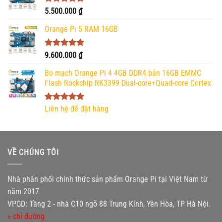
Được xếp
5.500.000
₫
hạng
5.00
5 sao
Orange Pi 5 RAM 16GB
Được xếp
9.600.000
₫
hạng
5.00
5 sao
Bo mạch Orange Pi 4 4GB DDR4 bản 16GB EMMC
Flash Rockchip RK3399 Dual-core+Quad-core Cortex
Được xếp
Liên hệ để đặt hàng
hạng
5.00
5 sao
VỀ CHÚNG TÔI
Nhà phân phối chính thức sản phẩm Orange Pi tại Việt Nam từ
năm 2017
VPGD: Tầng 2 - nhà C10 ngõ 88 Trung Kính, Yên Hòa, TP Hà Nội.
» chỉ đường