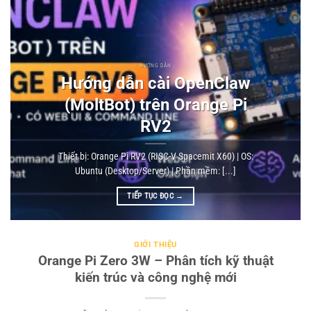
HƯỚNG DẪN
Hướng dẫn cài OpenClaw
(MoltBot) trên Orange Pi
RV2
Thiết bị: Orange Pi RV2 (RISC-V Spacemit X60) | OS:
Ubuntu (Desktop/Server) | Phần mềm: [...]
TIẾP TỤC ĐỌC
→
GIỚI THIỆU
Orange Pi Zero 3W – Phân tích kỹ thuật
kiến trúc và công nghệ mới