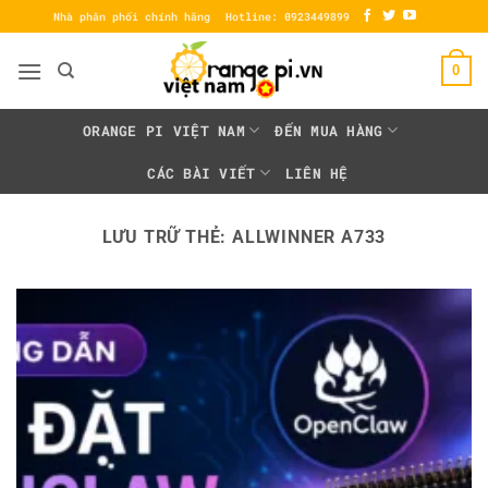
Bỏ
Nhà phân phối chính hãng
Hotline: 0923449899
qua
nội
0
dung
ORANGE PI VIỆT NAM
ĐẾN MUA HÀNG
CÁC BÀI VIẾT
LIÊN HỆ
LƯU TRỮ THẺ:
ALLWINNER A733