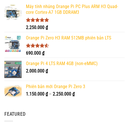
Máy tính nhúng Orange Pi PC Plus ARM H3 Quad-
core Cortex-A7 1GB DDRAM3
Được xếp
2.250.000
₫
hạng
5.00
5 sao
Orange Pi Zero H3 RAM 512MB phiên bản LTS
Được xếp
690.000
₫
hạng
4.50
5 sao
Orange Pi 4 LTS RAM 4GB (non-eMMC)
2.000.000
₫
Phiên bản mới Orange Pi Zero 3
Khoảng
1.150.000
₫
–
2.250.000
₫
giá:
từ
1.150.000 ₫
FEATURED
đến
2.250.000 ₫