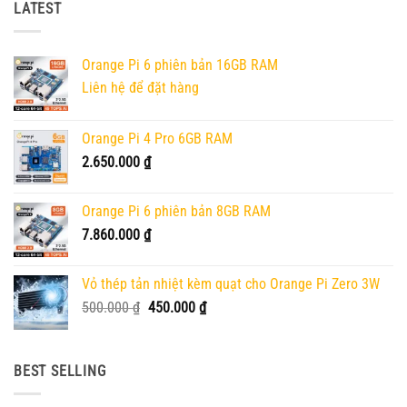
LATEST
Orange Pi 6 phiên bản 16GB RAM
Liên hệ để đặt hàng
Orange Pi 4 Pro 6GB RAM
2.650.000
₫
Orange Pi 6 phiên bản 8GB RAM
7.860.000
₫
Vỏ thép tản nhiệt kèm quạt cho Orange Pi Zero 3W
Giá
Giá
500.000
₫
450.000
₫
gốc
hiện
là:
tại
500.000 ₫.
là:
BEST SELLING
450.000 ₫.