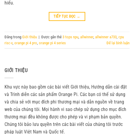
hiểu.
TIẾP TỤC ĐỌC
→
Đăng trong
Giới thiệu
|
Được gắn thẻ
3 tops npu
,
allwinner
,
allwinner a733
,
cpu
risc-v
,
orange pi 4 pro
,
orange pi 4 series
Để lại bình luận
GIỚI THIỆU
Khu vực này bao gồm các bài viết Giới thiệu, Hướng dẫn cài đặt
và Trình diễn các sản phẩm Orange Pi. Các bạn có thể sử dụng
và chia sẻ với mục đích phi thương mại và dẫn nguồn về trang
web của chúng tôi. Mọi hành vi sao chép sử dụng cho mục đích
thương mại đều không được cho phép và vi phạm bản quyền.
Chúng tôi bảo lưu quyền trên các bài viết của chúng tôi trước
pháp luật Việt Nam và Quốc tế.