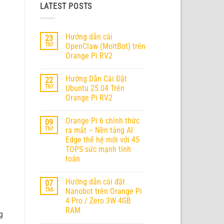
LATEST POSTS
Hướng dẫn cài
23
Th7
OpenClaw (MoltBot) trên
Orange Pi RV2
Không
có
Hướng Dẫn Cài Đặt
22
bình
luận
Th7
Ubuntu 25.04 Trên
ở
Orange Pi RV2
Hướng
dẫn
Không
cài
có
OpenClaw
Orange Pi 6 chính thức
09
bình
(MoltBot)
luận
Th7
ra mắt – Nền tảng AI
trên
ở
Orange
Edge thế hệ mới với 45
Hướng
Pi
Dẫn
TOPS sức mạnh tính
RV2
Cài
toán
Đặt
Ubuntu
Không
25.04
có
Trên
Hướng dẫn cài đặt
07
bình
Orange
luận
Th5
Nanobot trên Orange Pi
Pi
ở
RV2
4 Pro / Zero 3W 4GB
Orange
Pi
RAM
g
6
chính
Không