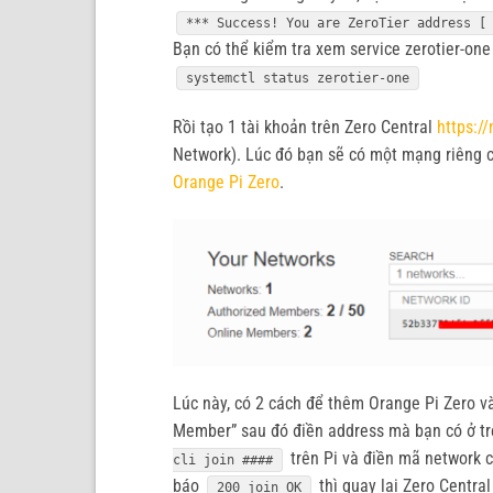
*** Success! You are ZeroTier address [
Bạn có thể kiểm tra xem service zerotier-on
systemctl status zerotier-one
Rồi tạo 1 tài khoản trên Zero Central
https:/
Network). Lúc đó bạn sẽ có một mạng riêng có
Orange Pi Zero
.
Lúc này, có 2 cách để thêm Orange Pi Zero v
Member” sau đó điền address mà bạn có ở trê
trên Pi và điền mã network c
cli join ####
báo
thì quay lại Zero Central
200 join OK