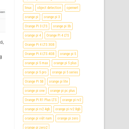
linux
object detection
openwrt
orange pi
orange pi 3
Orange Pi 3 LTS
orange pi 3b
orange pi 4
Orange Pi 4 LTS
có,
Orange Pi 4 LTS 3GB
Orange Pi 4 LTS 4GB
orange pi 5
ng
orange pi 5 max
orange pi 5 plus
orange pi 5 pro
orange pi 5 series
Orange Pi 5B
orange pi lite
orange pi one
orange pi pc plus
Orange Pi R1 Plus LTS
orange pi rv2
orange pi rv2 4gb
orange pi rv2 8gb
orange pi việt nam
orange pi zero
orange pi zero2