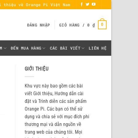
i thiệu về Orange Pi Việt Nam
0
ĐĂNG NHẬP
GIỎ HÀNG /
0
₫
M
ĐẾN MUA HÀNG
CÁC BÀI VIẾT
LIÊN HỆ
GIỚI THIỆU
Khu vực này bao gồm các bài
viết Giới thiệu, Hướng dẫn cài
đặt và Trình diễn các sản phẩm
Orange Pi. Các bạn có thể sử
dụng và chia sẻ với mục đích phi
thương mại và dẫn nguồn về
trang web của chúng tôi. Mọi