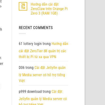
ật
thức
có
Hướng dẫn cài đặt
29
ra
bình
P
mắt
luận
Th4
ZeroClaw trên Orange Pi
ở
–
Zero 3 (RAM 1GB)
Hướng
Nền
dẫn
tảng
Không
cài
AI
có
đặt
Edge
bình
Nanobot
thế
RECENT COMMENTS
luận
trên
nh
hệ
ở
Orange
mới
Hướng
Pi
với
dẫn
4
45
cài
Pro
TOPS
đặt
61 lottery login
trong
Hướng dẫn
/
sức
ZeroClaw
Zero
mạnh
trên
3W
cài đặt ZeroTier để quản trị các
tính
Orange
4GB
toán
Pi
thiết bị Pi từ xa qua VPN
RAM
h
Zero
3
er
(RAM
1GB)
D06
trong
Cài đặt Jellyfin quản
lý Media server có hỗ trợ tiếng
Việt
|
p999 download
trong
Cài đặt
Jellyfin quản lý Media server có
hỗ trợ tiếng Việt