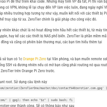
ào Pi để thử triển khai code. Nhưng máy tính VP đã tắt, Pi thì vẫn b
ng có VPN, không lẽ lại chạy đến VP làm việc luôn, đang ngày nghỉ V
 nhiều trường hợp tương tự như vậy, muốn kết nối với các thiết bị Pi
 truy cập từ xa. ZeroTier chính là giải pháp cho công việc đó.
 nhiên khác chút là nó hoạt động trên hầu hết các thiết bị, từ máy tí
Apple, hay kể các các thiết bị NAS phổ biến. ZeroTier là phần mềm mã
 đồng và cũng có phiên bản thương mại, các bạn tìm hiểu thêm tại
iả sử bạn có 1c
Orange Pi Zero
tại Văn phòng, và bạn muốn remote ss
ng SSH và đương nhiên nếu có mở bạn cũng phải routing nó qua rout
i ZeroTier trên Orange Pi Zero trước.
unt root. Sử dụng câu lệnh này
com/zerotier/ZeroTierOne/master/doc/contact%40zerotier.com.gpg' 
com/' | gpg); then echo "$z" | sudo bash; fi
zerotier-one thành công. Sẽ có thông báo như sau