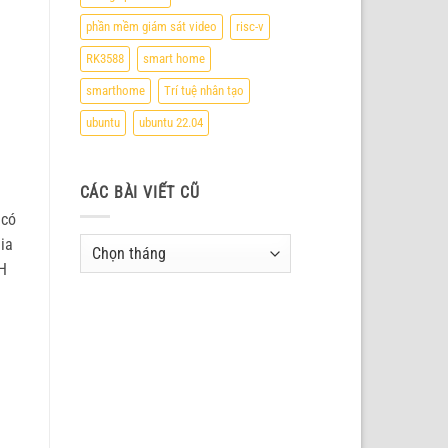
phần mềm giám sát video
risc-v
RK3588
smart home
smarthome
Trí tuệ nhân tạo
ubuntu
ubuntu 22.04
CÁC BÀI VIẾT CŨ
 có
ia
Các
bài
SH
viết
cũ