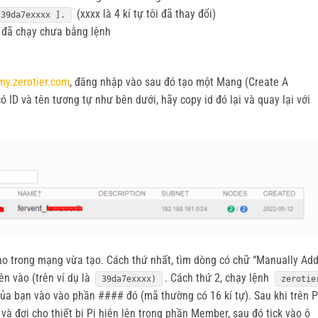
(xxxx là 4 kí tự tôi đã thay đổi)
 39da7exxxx ].
e đã chạy chưa bằng lệnh
/my.zerotier.com
, đăng nhập vào sau đó tạo một Mạng (Create A
 ID và tên tương tự như bên dưới, hãy copy id đó lại và quay lại với
ào trong mạng vừa tạo. Cách thứ nhất, tìm dòng có chữ “Manually Ad
n vào (trên ví dụ là
. Cách thứ 2, chạy lệnh
39da7exxxx)
zerotie
ủa bạn vào vào phần #### đó (mã thường có 16 kí tự). Sau khi trên P
 và đợi cho thiết bị Pi hiện lên trong phần Member, sau đó tick vào ô