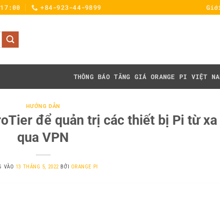
 17:00
+84-923-44-9899
Giớ
THÔNG BÁO TĂNG GIÁ
ORANGE PI VIỆT NA
HƯỚNG DẪN
Tier để quản trị các thiết bị Pi từ xa
qua VPN
G VÀO
13 THÁNG 5, 2022
BỞI
ORANGE PI