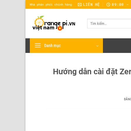
Bỏ
LIÊN HỆ
09:00 -
Nhà phân phối chính hãng
qua
nội
Tìm
dung
kiếm:
Danh mục
Hướng dẫn cài đặt Zero
ĐĂN