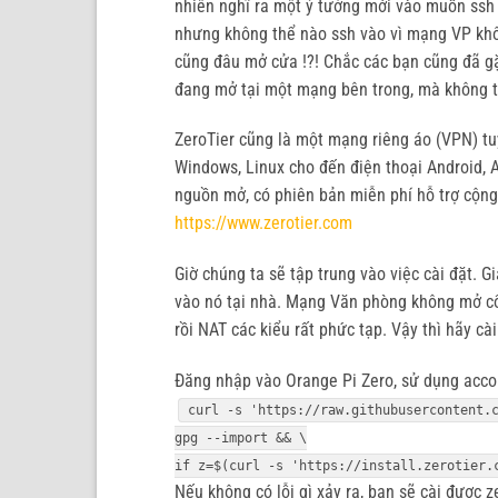
nhiên nghĩ ra một ý tưởng mới vào muốn ssh v
nhưng không thể nào ssh vào vì mạng VP khô
cũng đâu mở cửa !?! Chắc các bạn cũng đã gặp
đang mở tại một mạng bên trong, mà không thể
ZeroTier cũng là một mạng riêng áo (VPN) tuy
Windows, Linux cho đến điện thoại Android, 
nguồn mở, có phiên bản miễn phí hỗ trợ cộng
https://www.zerotier.com
Giờ chúng ta sẽ tập trung vào việc cài đặt. G
vào nó tại nhà. Mạng Văn phòng không mở cổ
rồi NAT các kiểu rất phức tạp. Vậy thì hãy cà
Đăng nhập vào Orange Pi Zero, sử dụng acco
curl -s 'https://raw.githubusercontent.
gpg --import && \
if z=$(curl -s 'https://install.zerotier.
Nếu không có lỗi gì xảy ra, bạn sẽ cài được 