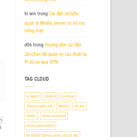
hi win
trong
Cài đặt Jellyfin
quản lý Media server có hỗ trợ
tiếng Việt
d06
trong
Hướng dẫn cài đặt
ZeroTier để quản trị các thiết bị
Pi từ xa qua VPN
TAG CLOUD
ai agent
Android
armbian
Camera giám sát
debian
docker
d
emmc
home assistant
r-
home automation
i
hệ thống Camera giám sát tại nhà