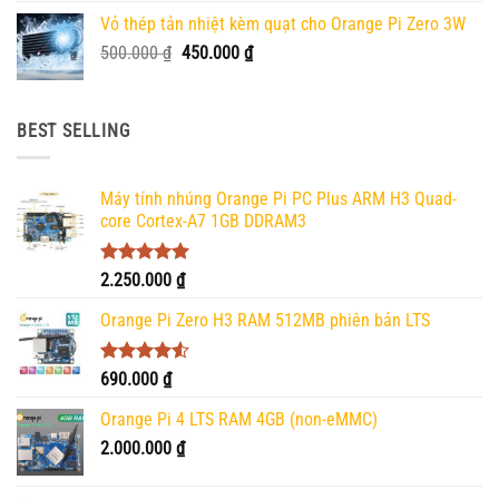
Vỏ thép tản nhiệt kèm quạt cho Orange Pi Zero 3W
Giá
Giá
500.000
₫
450.000
₫
gốc
hiện
là:
tại
500.000 ₫.
là:
BEST SELLING
450.000 ₫.
Máy tính nhúng Orange Pi PC Plus ARM H3 Quad-
core Cortex-A7 1GB DDRAM3
Được xếp
2.250.000
₫
hạng
5.00
5 sao
Orange Pi Zero H3 RAM 512MB phiên bản LTS
Được xếp
690.000
₫
hạng
4.50
5 sao
Orange Pi 4 LTS RAM 4GB (non-eMMC)
2.000.000
₫