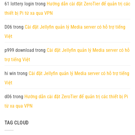
hệ
4
đặt
61 lottery login
trong
Hướng dẫn cài đặt ZeroTier để quản trị các
mới
Pro
ZeroClaw
với
/
trên
thiết bị Pi từ xa qua VPN
45
Zero
Orange
TOPS
3W
Pi
sức
4GB
Zero
mạnh
RAM
3
D06
trong
Cài đặt Jellyfin quản lý Media server có hỗ trợ tiếng
tính
(RAM
toán
1GB)
Việt
p999 download
trong
Cài đặt Jellyfin quản lý Media server có hỗ
trợ tiếng Việt
hi win
trong
Cài đặt Jellyfin quản lý Media server có hỗ trợ tiếng
Việt
d06
trong
Hướng dẫn cài đặt ZeroTier để quản trị các thiết bị Pi
từ xa qua VPN
TAG CLOUD