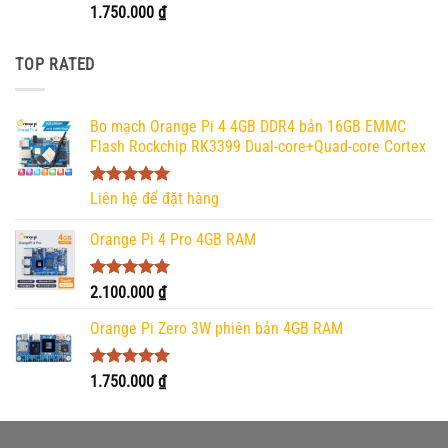
Được xếp
1.750.000
₫
hạng
5.00
5 sao
TOP RATED
Bo mạch Orange Pi 4 4GB DDR4 bản 16GB EMMC
Flash Rockchip RK3399 Dual-core+Quad-core Cortex
Được xếp
Liên hệ để đặt hàng
hạng
5.00
5 sao
Orange Pi 4 Pro 4GB RAM
Được xếp
2.100.000
₫
hạng
5.00
5 sao
Orange Pi Zero 3W phiên bản 4GB RAM
Được xếp
1.750.000
₫
hạng
5.00
5 sao