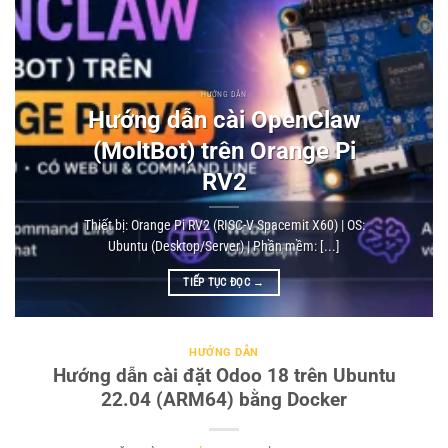
HƯỚNG DẪN
Hướng dẫn cài OpenClaw
(MoltBot) trên Orange Pi
RV2
Thiết bị: Orange Pi RV2 (RISC-V Spacemit X60) | OS:
Ubuntu (Desktop/Server) | Phần mềm: [...]
TIẾP TỤC ĐỌC
→
HƯỚNG DẪN
Hướng dẫn cài đặt Odoo 18 trên Ubuntu
22.04 (ARM64) bằng Docker