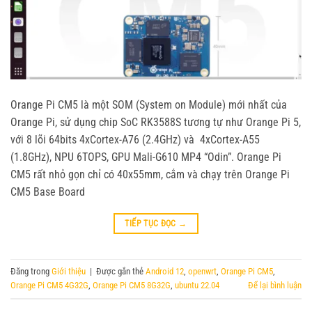
Orange Pi CM5 là một SOM (System on Module) mới nhất của
Orange Pi, sử dụng chip SoC RK3588S tương tự như Orange Pi 5,
với 8 lõi 64bits 4xCortex-A76 (2.4GHz) và 4xCortex-A55
(1.8GHz), NPU 6TOPS, GPU Mali-G610 MP4 “Odin”. Orange Pi
CM5 rất nhỏ gọn chỉ có 40x55mm, cắm và chạy trên Orange Pi
CM5 Base Board
TIẾP TỤC ĐỌC
→
Đăng trong
Giới thiệu
|
Được gắn thẻ
Android 12
,
openwrt
,
Orange Pi CM5
,
Orange Pi CM5 4G32G
,
Orange Pi CM5 8G32G
,
ubuntu 22.04
Để lại bình luận