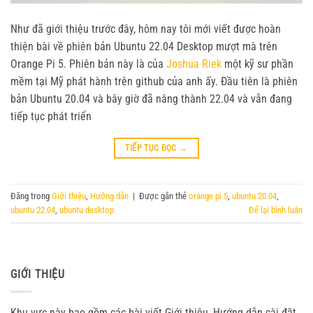
Như đã giới thiệu trước đây, hôm nay tôi mới viết được hoàn
thiện bài về phiên bản Ubuntu 22.04 Desktop mượt mà trên
Orange Pi 5. Phiên bản này là của
Joshua Riek
một kỹ sư phần
mềm tại Mỹ phát hành trên github của anh ấy. Đầu tiên là phiên
bản Ubuntu 20.04 và bây giờ đã nâng thành 22.04 và vẫn đang
tiếp tục phát triển
TIẾP TỤC ĐỌC
→
Đăng trong
Giới thiệu
,
Hướng dẫn
|
Được gắn thẻ
orange pi 5
,
ubuntu 20.04
,
ubuntu 22.04
,
ubuntu desktop
Để lại bình luận
GIỚI THIỆU
Khu vực này bao gồm các bài viết Giới thiệu, Hướng dẫn cài đặt