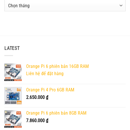
Các
bài
viết
cũ
LATEST
Orange Pi 6 phiên bản 16GB RAM
Liên hệ để đặt hàng
Orange Pi 4 Pro 6GB RAM
2.650.000
₫
Orange Pi 6 phiên bản 8GB RAM
7.860.000
₫