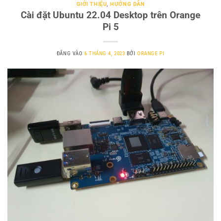
GIỚI THIỆU
,
HƯỚNG DẪN
Cài đặt Ubuntu 22.04 Desktop trên Orange
Pi 5
ĐĂNG VÀO
6 THÁNG 4, 2023
BỞI
ORANGE PI