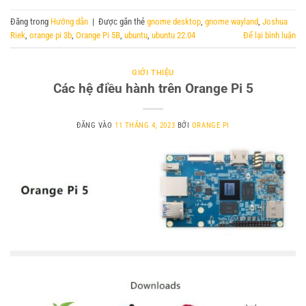
Đăng trong
Hướng dẫn
|
Được gắn thẻ
gnome desktop
,
gnome wayland
,
Joshua
Riek
,
orange pi 3b
,
Orange Pi 5B
,
ubuntu
,
ubuntu 22.04
Để lại bình luận
GIỚI THIỆU
Các hệ điều hành trên Orange Pi 5
ĐĂNG VÀO
11 THÁNG 4, 2023
BỞI
ORANGE PI