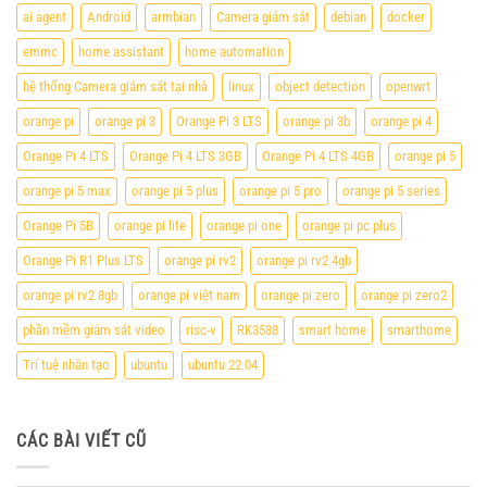
ai agent
Android
armbian
Camera giám sát
debian
docker
emmc
home assistant
home automation
hệ thống Camera giám sát tại nhà
linux
object detection
openwrt
orange pi
orange pi 3
Orange Pi 3 LTS
orange pi 3b
orange pi 4
Orange Pi 4 LTS
Orange Pi 4 LTS 3GB
Orange Pi 4 LTS 4GB
orange pi 5
orange pi 5 max
orange pi 5 plus
orange pi 5 pro
orange pi 5 series
Orange Pi 5B
orange pi lite
orange pi one
orange pi pc plus
Orange Pi R1 Plus LTS
orange pi rv2
orange pi rv2 4gb
orange pi rv2 8gb
orange pi việt nam
orange pi zero
orange pi zero2
phần mềm giám sát video
risc-v
RK3588
smart home
smarthome
Trí tuệ nhân tạo
ubuntu
ubuntu 22.04
CÁC BÀI VIẾT CŨ