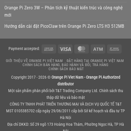
Orange Pi Zero 3W – Phân tích kỹ thuật kiến trúc và công nghệ
mới
Hướng dẫn cài đặt PicoClaw trên Orange Pi Zero LTS H3 512MB
Cash
Visa
MasterCard
Atm
Bank
Payment accepted:
On
Transf
GIỚI THIỆU VỀ ORANGE PI VIỆT NAM
ĐẶT HÀNG TẠI ORANGE PI VIỆT NAM
Delivery
CHÍNH SÁCH BÁN HÀNG, BẢO HÀNH VÀ ĐỔI, TRẢ HÀNG
CHÍNH SÁCH BẢO MẬT
Copyright 2017 - 2026 ©
Orange Pi Viet Nam - Orange Pi Authorized
distributor
Một sản phẩm phân phối bởi
T&T Trading Company Ltd.
Chính sách thu
thập dữ liệu và bảo mật
CÔNG TY TNHH PHÁT TRIỂN THƯƠNG MẠI VÀ DỊCH VỤ QUỐC TẾ T&T
MST 0105385702 cấp ngày 29/06/2011 cấp bởi Sở kế hoạch và đầu tư TP
Hà Nội
Địa chỉ DKKD: Số 29 ngõ 173 Hoàng Hoa Thám, Phường Ngọc Hà, TP Hà