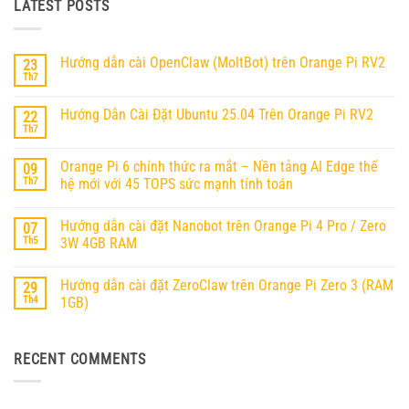
LATEST POSTS
Hướng dẫn cài OpenClaw (MoltBot) trên Orange Pi RV2
23
Th7
Không
có
bình
Hướng Dẫn Cài Đặt Ubuntu 25.04 Trên Orange Pi RV2
22
luận
ở
Th7
Không
Hướng
có
dẫn
bình
cài
Orange Pi 6 chính thức ra mắt – Nền tảng AI Edge thế
09
luận
OpenClaw
ở
Th7
hệ mới với 45 TOPS sức mạnh tính toán
(MoltBot)
Hướng
trên
Không
Dẫn
Orange
có
Cài
Pi
Hướng dẫn cài đặt Nanobot trên Orange Pi 4 Pro / Zero
07
bình
Đặt
RV2
luận
Ubuntu
Th5
3W 4GB RAM
ở
25.04
Orange
Không
Trên
Pi
có
Orange
Hướng dẫn cài đặt ZeroClaw trên Orange Pi Zero 3 (RAM
29
6
bình
Pi
chính
luận
RV2
Th4
1GB)
thức
ở
ra
Hướng
Không
mắt
dẫn
có
–
cài
bình
RECENT COMMENTS
Nền
đặt
luận
tảng
Nanobot
ở
AI
trên
Hướng
Edge
Orange
dẫn
thế
Pi
cài