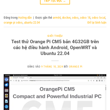
TIẾP TỤC ĐỌC
→
Đăng trong
Hướng dẫn
|
Được gắn thẻ
arm64
,
docker
,
odoo
,
odoo 18
,
odoo local
,
orange pi odoo
,
ubuntu 22.04
Để lại bình luận
GIỚI THIỆU
Test thử Orange Pi CM5 bản 4G32GB trên
các hệ điều hành Android, OpenWRT và
Ubuntu 22.04
ĐĂNG VÀO
9 THÁNG 10, 2024
BỞI
ORANGE PI