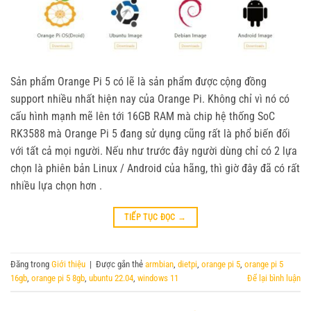
Sản phẩm Orange Pi 5 có lẽ là sản phẩm được cộng đồng
support nhiều nhất hiện nay của Orange Pi. Không chỉ vì nó có
cấu hình mạnh mẽ lên tới 16GB RAM mà chip hệ thống SoC
RK3588 mà Orange Pi 5 đang sử dụng cũng rất là phổ biến đối
với tất cả mọi người. Nếu như trước đây người dùng chỉ có 2 lựa
chọn là phiên bản Linux / Android của hãng, thì giờ đây đã có rất
nhiều lựa chọn hơn .
TIẾP TỤC ĐỌC
→
Đăng trong
Giới thiệu
|
Được gắn thẻ
armbian
,
dietpi
,
orange pi 5
,
orange pi 5
16gb
,
orange pi 5 8gb
,
ubuntu 22.04
,
windows 11
Để lại bình luận