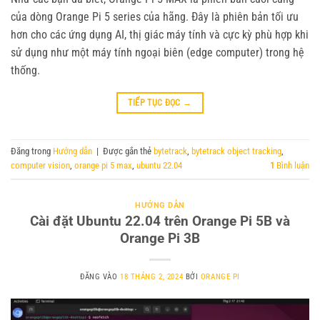
của dòng Orange Pi 5 series của hãng. Đây là phiên bản tối ưu
hơn cho các ứng dụng AI, thị giác máy tính và cực kỳ phù hợp khi
sử dụng như một máy tính ngoại biên (edge computer) trong hệ
thống.
TIẾP TỤC ĐỌC
→
Đăng trong
Hướng dẫn
|
Được gắn thẻ
bytetrack
,
bytetrack object tracking
,
computer vision
,
orange pi 5 max
,
ubuntu 22.04
1
Bình luận
HƯỚNG DẪN
Cài đặt Ubuntu 22.04 trên Orange Pi 5B và
Orange Pi 3B
ĐĂNG VÀO
18 THÁNG 2, 2024
BỞI
ORANGE PI