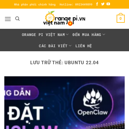
Bỏ
Nhà phân phối chính hãng
Hotline: 0923449899
qua
nội
0
dung
ORANGE PI VIỆT NAM
ĐẾN MUA HÀNG
CÁC BÀI VIẾT
LIÊN HỆ
LƯU TRỮ THẺ:
UBUNTU 22.04