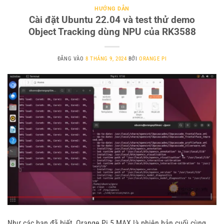
HƯỚNG DẪN
Cài đặt Ubuntu 22.04 và test thử demo
Object Tracking dùng NPU của RK3588
ĐĂNG VÀO
8 THÁNG 9, 2024
BỞI
ORANGE PI
Như các bạn đã biết, Orange Pi 5 MAX là phiên bản cuối cùng