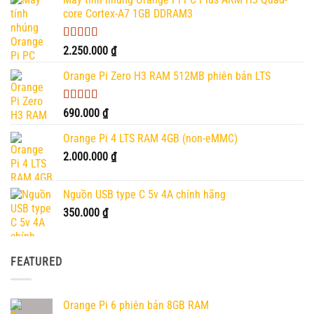
core Cortex-A7 1GB DDRAM3
Được xếp
2.250.000
₫
hạng
5.00
5
sao
Orange Pi Zero H3 RAM 512MB phiên bản LTS
Được xếp
690.000
₫
hạng
4.50
5 sao
Orange Pi 4 LTS RAM 4GB (non-eMMC)
2.000.000
₫
Nguồn USB type C 5v 4A chính hãng
350.000
₫
FEATURED
Orange Pi 6 phiên bản 8GB RAM