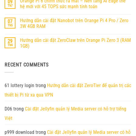
Orange Pi 6 chính thức ra mắt – Nền tảng AI Edge thế
09
luận
OpenClaw
ở
Th7
hệ mới với 45 TOPS sức mạnh tính toán
(MoltBot)
Hướng
trên
Không
Dẫn
Orange
có
Cài
Pi
Hướng dẫn cài đặt Nanobot trên Orange Pi 4 Pro / Zero
07
bình
Đặt
RV2
luận
Ubuntu
Th5
3W 4GB RAM
ở
25.04
Orange
Không
Trên
Pi
có
Orange
Hướng dẫn cài đặt ZeroClaw trên Orange Pi Zero 3 (RAM
29
6
bình
Pi
chính
luận
RV2
Th4
1GB)
thức
ở
ra
Hướng
Không
mắt
dẫn
có
–
cài
bình
RECENT COMMENTS
Nền
đặt
luận
tảng
Nanobot
ở
AI
trên
Hướng
Edge
Orange
dẫn
thế
Pi
cài
hệ
4
đặt
61 lottery login
trong
Hướng dẫn cài đặt ZeroTier để quản trị các
mới
Pro
ZeroClaw
với
/
trên
thiết bị Pi từ xa qua VPN
45
Zero
Orange
TOPS
3W
Pi
sức
4GB
Zero
mạnh
RAM
3
D06
trong
Cài đặt Jellyfin quản lý Media server có hỗ trợ tiếng
tính
(RAM
toán
1GB)
Việt
p999 download
trong
Cài đặt Jellyfin quản lý Media server có hỗ