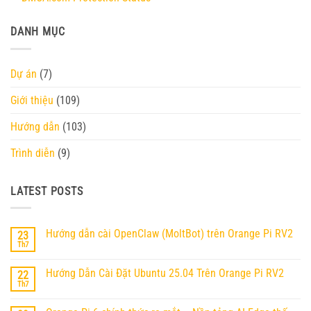
DANH MỤC
Dự án
(7)
Giới thiệu
(109)
Hướng dẫn
(103)
Trình diễn
(9)
LATEST POSTS
Hướng dẫn cài OpenClaw (MoltBot) trên Orange Pi RV2
23
Th7
Không
có
bình
Hướng Dẫn Cài Đặt Ubuntu 25.04 Trên Orange Pi RV2
22
luận
ở
Th7
Không
Hướng
có
dẫn
bình
cài