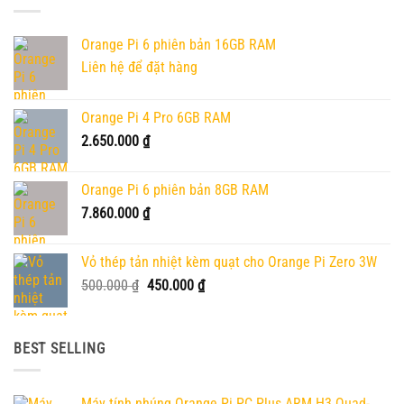
Orange Pi 6 phiên bản 16GB RAM
Liên hệ để đặt hàng
Orange Pi 4 Pro 6GB RAM
2.650.000
₫
Orange Pi 6 phiên bản 8GB RAM
7.860.000
₫
Vỏ thép tản nhiệt kèm quạt cho Orange Pi Zero 3W
Giá
Giá
500.000
₫
450.000
₫
gốc
hiện
là:
tại
500.000 ₫.
là:
BEST SELLING
450.000 ₫.
Máy tính nhúng Orange Pi PC Plus ARM H3 Quad-