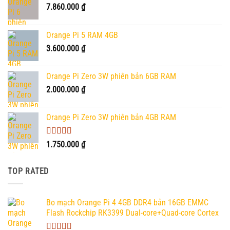
7.860.000
₫
Orange Pi 5 RAM 4GB
3.600.000
₫
Orange Pi Zero 3W phiên bản 6GB RAM
2.000.000
₫
Orange Pi Zero 3W phiên bản 4GB RAM
Được xếp
1.750.000
₫
hạng
5.00
5
sao
TOP RATED
Bo mạch Orange Pi 4 4GB DDR4 bản 16GB EMMC
Flash Rockchip RK3399 Dual-core+Quad-core Cortex