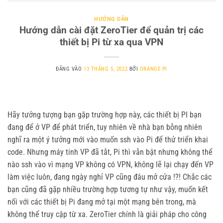
HƯỚNG DẪN
Hướng dẫn cài đặt ZeroTier để quản trị các
thiết bị Pi từ xa qua VPN
ĐĂNG VÀO
13 THÁNG 5, 2022
BỞI
ORANGE PI
Hãy tưởng tượng bạn gặp trường hợp này, các thiết bị PI bạn
đang để ở VP để phát triển, tuy nhiên về nhà bạn bỗng nhiên
nghĩ ra một ý tưởng mới vào muốn ssh vào Pi để thử triển khai
code. Nhưng máy tính VP đã tắt, Pi thì vẫn bật nhưng không thể
nào ssh vào vì mạng VP không có VPN, không lẽ lại chạy đến VP
làm việc luôn, đang ngày nghỉ VP cũng đâu mở cửa !?! Chắc các
bạn cũng đã gặp nhiều trường hợp tương tự như vậy, muốn kết
nối với các thiết bị Pi đang mở tại một mạng bên trong, mà
không thể truy cập từ xa. ZeroTier chính là giải pháp cho công