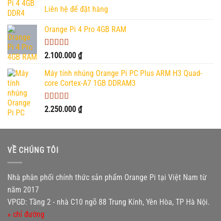
Được xếp
Liên hệ để đặt hàng
hạng
5.00
5
sao
Orange Pi 4 Pro 4GB RAM
Được xếp
2.100.000
₫
hạng
5.00
5
sao
Máy tính nhúng Orange Pi PC Plus ARM H3 Quad-
core Cortex-A7 1GB DDRAM3
Được xếp
2.250.000
₫
hạng
5.00
5
sao
VỀ CHÚNG TÔI
Nhà phân phối chính thức sản phẩm Orange Pi tại Việt Nam từ
năm 2017
VPGD: Tầng 2 - nhà C10 ngõ 88 Trung Kính, Yên Hòa, TP Hà Nội.
» chỉ đường