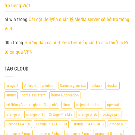
trợ tiếng Việt
hi win
trong
Cài đặt Jellyfin quản lý Media server có hỗ trợ tiếng
Việt
d06
trong
Hướng dẫn cài đặt ZeroTier để quản trị các thiết bị Pi
từ xa qua VPN
TAG CLOUD
ai agent
Android
armbian
Camera giám sát
debian
docker
emmc
home assistant
home automation
hệ thống Camera giám sát tại nhà
linux
object detection
openwrt
orange pi
orange pi 3
Orange Pi 3 LTS
orange pi 3b
orange pi 4
Orange Pi 4 LTS
Orange Pi 4 LTS 3GB
Orange Pi 4 LTS 4GB
orange pi 5
orange pi 5 max
orange pi 5 plus
orange pi 5 pro
orange pi 5 series