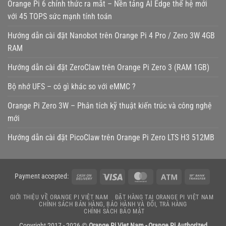
Orange Pi 6 chính thức ra mắt – Nền tảng AI Edge thế hệ mới
với 45 TOPS sức mạnh tính toán
Hướng dẫn cài đặt Nanobot trên Orange Pi 4 Pro / Zero 3W 4GB
RAM
Hướng dẫn cài đặt ZeroClaw trên Orange Pi Zero 3 (RAM 1GB)
Bộ nhớ UFS – có gì khác so với eMMC ?
Orange Pi Zero 3W – Phân tích kỹ thuật kiến trúc và công nghệ
mới
Hướng dẫn cài đặt PicoClaw trên Orange Pi Zero LTS H3 512MB
Cash
Visa
MasterCard
Atm
Bank
Payment accepted:
On
Transf
GIỚI THIỆU VỀ ORANGE PI VIỆT NAM
ĐẶT HÀNG TẠI ORANGE PI VIỆT NAM
Delivery
CHÍNH SÁCH BÁN HÀNG, BẢO HÀNH VÀ ĐỔI, TRẢ HÀNG
CHÍNH SÁCH BẢO MẬT
Copyright 2017 - 2026 ©
Orange Pi Viet Nam - Orange Pi Authorized