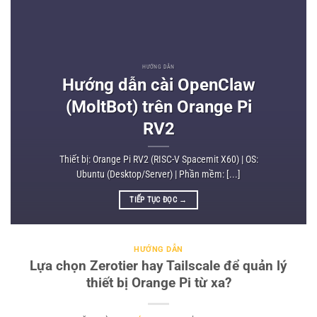
HƯỚNG DẪN
Hướng dẫn cài OpenClaw
(MoltBot) trên Orange Pi
RV2
Thiết bị: Orange Pi RV2 (RISC-V Spacemit X60) | OS:
Ubuntu (Desktop/Server) | Phần mềm: [...]
TIẾP TỤC ĐỌC
→
HƯỚNG DẪN
Lựa chọn Zerotier hay Tailscale để quản lý
thiết bị Orange Pi từ xa?