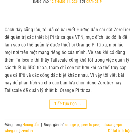
ĐĂNG VÀO
12 THÁNG 11, 2024
BỞI
ORANGE PI
Cách đây cũng lâu, tôi đã có bài viết Hướng dẫn cài đặt ZeroTier
để quản trị các thiết bị Pi từ xa qua VPN, mục đích lúc đó là để
làm sao có thể quản lý được thiết bị Orange Pi từ xa, mọi lúc
mọi nơi trên một mạng riêng ảo của mình. Về sau khi có dùng
thêm Tailscale thì thấy Tailscale cũng khá tốt trong việc quản lý
các thiết bị SBC từ xa, thậm chí còn tốt hơn khi có thể truy cập
qua cả IP6 và các cổng đặc biệt khác nhau. Vì vậy tôi viết bài
này để phân tích và cho các bạn lựa chọn dùng Zerotier hay
Tailscale để quản lý thiết bị Orange Pi từ xa.
TIẾP TỤC ĐỌC
→
Đăng trong
Hướng dẫn
|
Được gắn thẻ
orange pi
,
peer-to-peer
,
tailscale
,
vpn
,
wireguard
,
zerotier
Để lại bình luận