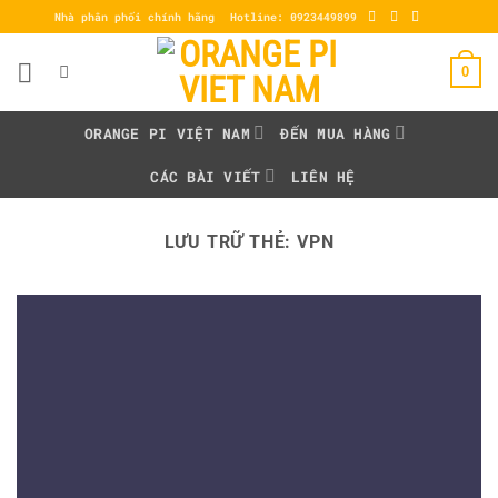
Bỏ
Nhà phân phối chính hãng
Hotline: 0923449899
qua
nội
0
dung
ORANGE PI VIỆT NAM
ĐẾN MUA HÀNG
CÁC BÀI VIẾT
LIÊN HỆ
LƯU TRỮ THẺ:
VPN