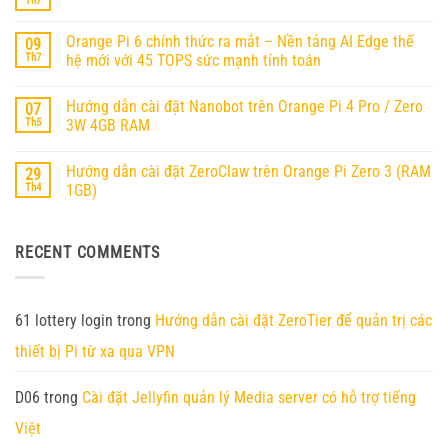
Th7
Không
Hướng
có
dẫn
bình
cài
Orange Pi 6 chính thức ra mắt – Nền tảng AI Edge thế
09
luận
OpenClaw
ở
Th7
hệ mới với 45 TOPS sức mạnh tính toán
(MoltBot)
Hướng
trên
Không
Dẫn
Orange
có
Cài
Pi
Hướng dẫn cài đặt Nanobot trên Orange Pi 4 Pro / Zero
07
bình
Đặt
RV2
luận
Ubuntu
Th5
3W 4GB RAM
ở
25.04
Orange
Không
Trên
Pi
có
Orange
Hướng dẫn cài đặt ZeroClaw trên Orange Pi Zero 3 (RAM
29
6
bình
Pi
chính
luận
RV2
Th4
1GB)
thức
ở
ra
Hướng
Không
mắt
dẫn
có
–
cài
bình
RECENT COMMENTS
Nền
đặt
luận
tảng
Nanobot
ở
AI
trên
Hướng
Edge
Orange
dẫn
thế
Pi
cài
hệ
4
đặt
61 lottery login
trong
Hướng dẫn cài đặt ZeroTier để quản trị các
mới
Pro
ZeroClaw
với
/
trên
thiết bị Pi từ xa qua VPN
45
Zero
Orange
TOPS
3W
Pi
sức
4GB
Zero
mạnh
RAM
3
D06
trong
Cài đặt Jellyfin quản lý Media server có hỗ trợ tiếng
tính
(RAM
toán
1GB)
Việt