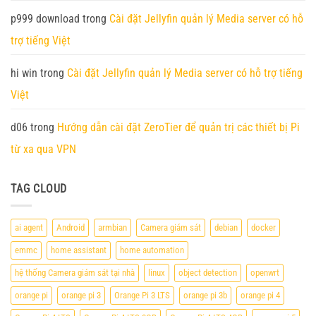
p999 download
trong
Cài đặt Jellyfin quản lý Media server có hỗ
trợ tiếng Việt
hi win
trong
Cài đặt Jellyfin quản lý Media server có hỗ trợ tiếng
Việt
d06
trong
Hướng dẫn cài đặt ZeroTier để quản trị các thiết bị Pi
từ xa qua VPN
TAG CLOUD
ai agent
Android
armbian
Camera giám sát
debian
docker
emmc
home assistant
home automation
hệ thống Camera giám sát tại nhà
linux
object detection
openwrt
orange pi
orange pi 3
Orange Pi 3 LTS
orange pi 3b
orange pi 4