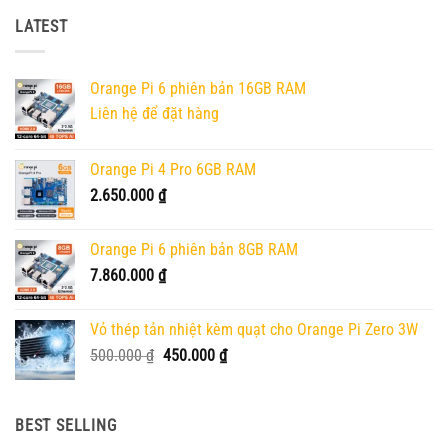
LATEST
Orange Pi 6 phiên bản 16GB RAM
Liên hệ để đặt hàng
Orange Pi 4 Pro 6GB RAM
2.650.000
₫
Orange Pi 6 phiên bản 8GB RAM
7.860.000
₫
Vỏ thép tản nhiệt kèm quạt cho Orange Pi Zero 3W
Giá
Giá
500.000
₫
450.000
₫
gốc
hiện
là:
tại
500.000 ₫.
là:
BEST SELLING
450.000 ₫.