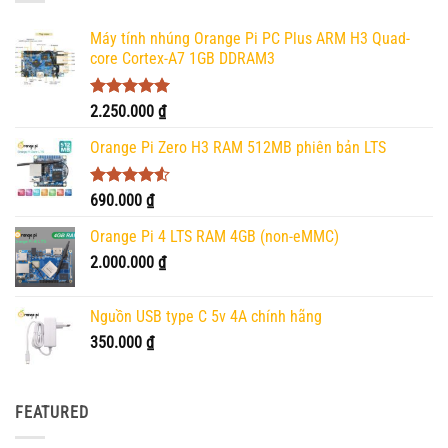
Máy tính nhúng Orange Pi PC Plus ARM H3 Quad-
core Cortex-A7 1GB DDRAM3
Được xếp
2.250.000
₫
hạng
5.00
5 sao
Orange Pi Zero H3 RAM 512MB phiên bản LTS
Được xếp
690.000
₫
hạng
4.50
5 sao
Orange Pi 4 LTS RAM 4GB (non-eMMC)
2.000.000
₫
Nguồn USB type C 5v 4A chính hãng
350.000
₫
FEATURED