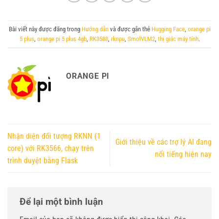
Bài viết này được đăng trong
Hướng dẫn
và được gắn thẻ
Hugging Face
,
orange pi
5 plus
,
orange pi 5 plus 4gb
,
RK3588
,
rknpu
,
SmolVLM2
,
thị giác máy tính
.
ORANGE PI
Nhận diện đối tượng RKNN (1
Giới thiệu về các trợ lý AI đang
core) với RK3566, chạy trên
nổi tiếng hiện nay
trình duyệt bằng Flask
Để lại một bình luận