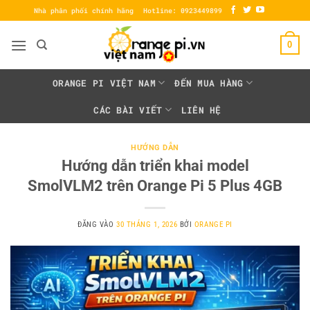
Bỏ
Nhà phân phối chính hãng
Hotline: 0923449899
qua
nội
0
dung
ORANGE PI VIỆT NAM
ĐẾN MUA HÀNG
CÁC BÀI VIẾT
LIÊN HỆ
HƯỚNG DẪN
Hướng dẫn triển khai model
SmolVLM2 trên Orange Pi 5 Plus 4GB
ĐĂNG VÀO
30 THÁNG 1, 2026
BỞI
ORANGE PI