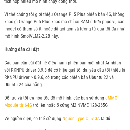
tích hợp nhiều mô hình chạy đồng thời.
Vì thế chúng tôi giới thiệu Orange Pi 5 Plus phiên bản 4G, không
khác gì Orange Pi 5 Plus khác mà chỉ có RAM ít hơn phục vụ các
model có tham số ít, hoặc đã gói gọn và lượng tử quá tối đa như
mô hình SmolVLM2-2.2B này.
Hướng dẫn cài đặt
Các bạn cần cài đặt hệ điều hành phiên bản mới nhất Armbian
với RKNPU driver 0.9.8 để có hiệu quả tối đa, yêu cầu tối thiểu là
RKNPU driver > 0.9.6, có trong các phiên bản Ubuntu 22 và
Ubuntu 24 của hãng.
Để lưu và tối ưu hóa tốc độ mô hình, các bạn sử dụng
eMMC
Module từ 64G
trở lên hoặc ổ cứng M2 NVME 128-265G
Về nguồn điện, có thể sử dụng
Nguồn Type C 5v 3A
là đủ