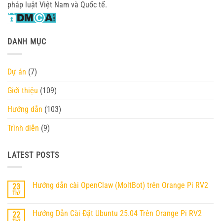
pháp luật Việt Nam và Quốc tế.
DANH MỤC
Dự án
(7)
Giới thiệu
(109)
Hướng dẫn
(103)
Trình diễn
(9)
LATEST POSTS
Hướng dẫn cài OpenClaw (MoltBot) trên Orange Pi RV2
23
Th7
Không
có
bình
Hướng Dẫn Cài Đặt Ubuntu 25.04 Trên Orange Pi RV2
22
luận
ở