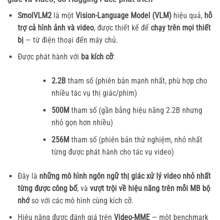
SmolVLM2
là một
Vision-Language Model (VLM)
hiệu quả,
hỗ
trợ cả hình ảnh và video
, được thiết kế để
chạy trên mọi thiết
bị
— từ điện thoại đến máy chủ.
Được phát hành với
ba kích cỡ
:
2.2B
tham số (phiên bản mạnh nhất, phù hợp cho
nhiều tác vụ thị giác/phim)
500M
tham số (gần bằng hiệu năng 2.2B nhưng
nhỏ gọn hơn nhiều)
256M
tham số (phiên bản thử nghiệm, nhỏ nhất
từng được phát hành cho tác vụ video)
Đây là
những mô hình ngôn ngữ thị giác xử lý video nhỏ nhất
từng được công bố
, và
vượt trội về hiệu năng trên mỗi MB bộ
nhớ
so với các mô hình cùng kích cỡ.
Hiệu năng được đánh giá trên
Video-MME
— một benchmark