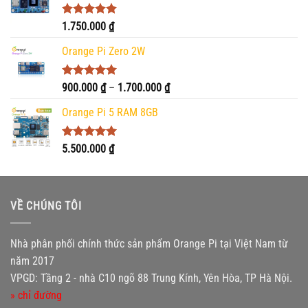
Được xếp
1.750.000
₫
hạng
5.00
5 sao
Orange Pi Zero 2W
Được xếp
Khoảng
900.000
₫
–
1.700.000
₫
hạng
5.00
giá:
5 sao
Orange Pi 5 RAM 8GB
từ
900.000 ₫
đến
Được xếp
5.500.000
₫
hạng
5.00
1.700.000 ₫
5 sao
VỀ CHÚNG TÔI
Nhà phân phối chính thức sản phẩm Orange Pi tại Việt Nam từ
năm 2017
VPGD: Tầng 2 - nhà C10 ngõ 88 Trung Kính, Yên Hòa, TP Hà Nội.
» chỉ đường