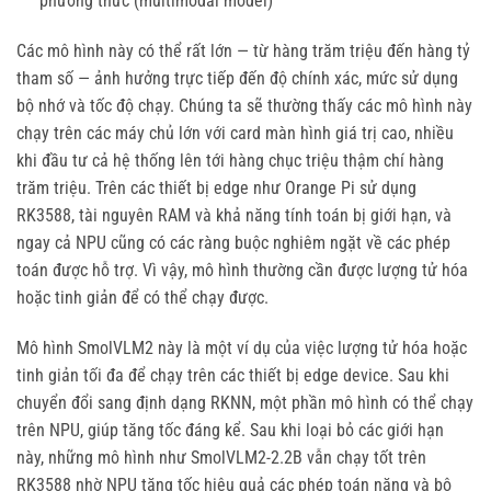
phương thức (multimodal model)
Các mô hình này có thể rất lớn — từ hàng trăm triệu đến hàng tỷ
tham số — ảnh hưởng trực tiếp đến độ chính xác, mức sử dụng
bộ nhớ và tốc độ chạy. Chúng ta sẽ thường thấy các mô hình này
chạy trên các máy chủ lớn với card màn hình giá trị cao, nhiều
khi đầu tư cả hệ thống lên tới hàng chục triệu thậm chí hàng
trăm triệu. Trên các thiết bị edge như Orange Pi sử dụng
RK3588, tài nguyên RAM và khả năng tính toán bị giới hạn, và
ngay cả NPU cũng có các ràng buộc nghiêm ngặt về các phép
toán được hỗ trợ. Vì vậy, mô hình thường cần được lượng tử hóa
hoặc tinh giản để có thể chạy được.
Mô hình SmolVLM2 này là một ví dụ của việc lượng tử hóa hoặc
tinh giản tối đa để chạy trên các thiết bị edge device. Sau khi
chuyển đổi sang định dạng RKNN, một phần mô hình có thể chạy
trên NPU, giúp tăng tốc đáng kể. Sau khi loại bỏ các giới hạn
này, những mô hình như SmolVLM2-2.2B vẫn chạy tốt trên
RK3588 nhờ NPU tăng tốc hiệu quả các phép toán nặng và bộ