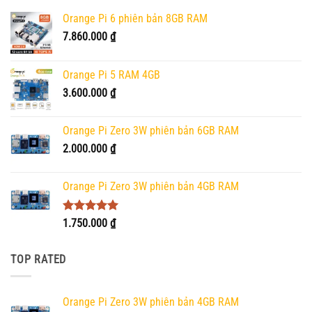
Orange Pi 6 phiên bản 8GB RAM
7.860.000
₫
Orange Pi 5 RAM 4GB
3.600.000
₫
Orange Pi Zero 3W phiên bản 6GB RAM
2.000.000
₫
Orange Pi Zero 3W phiên bản 4GB RAM
Được xếp
1.750.000
₫
hạng
5.00
5 sao
TOP RATED
Orange Pi Zero 3W phiên bản 4GB RAM