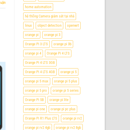
luận
home automation
hệ thống Camera giám sát tại nhà
linux
object detection
openwrt
orange pi
orange pi 3
Orange Pi 3 LTS
orange pi 3b
orange pi 4
Orange Pi 4 LTS
Orange Pi 4 LTS 3GB
Orange Pi 4 LTS 4GB
orange pi 5
orange pi 5 max
orange pi 5 plus
orange pi 5 pro
orange pi 5 series
Orange Pi 5B
orange pi lite
orange pi one
orange pi pc plus
Orange Pi R1 Plus LTS
orange pi rv2
orange pi rv2 4gb
orange pi rv2 8gb