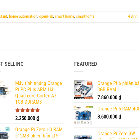
stant
,
home automation
,
openHab
,
smart home
,
smarthome
4
Bình 
T SELLING
FEATURED
Máy tính nhúng Orange
Orange Pi 6 phiên b
Pi PC Plus ARM H3
8GB RAM
Quad-core Cortex-A7
7.860.000
₫
1GB DDRAM3
Orange Pi 5 RAM 4G
3.600.000
₫
Được xếp
2.250.000
₫
hạng
5.00
5 sao
Orange Pi Zero H3 RAM
Orange Pi Zero 3W
512MB phiên bản LTS