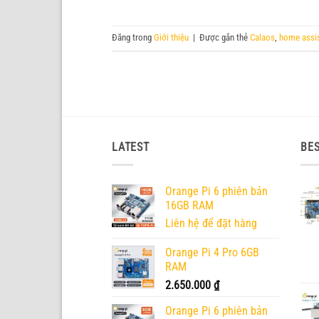
Đăng trong
Giới thiệu
|
Được gắn thẻ
Calaos
,
home assi
LATEST
BES
Orange Pi 6 phiên bản
16GB RAM
Liên hệ để đặt hàng
Orange Pi 4 Pro 6GB
RAM
2.650.000
₫
Orange Pi 6 phiên bản