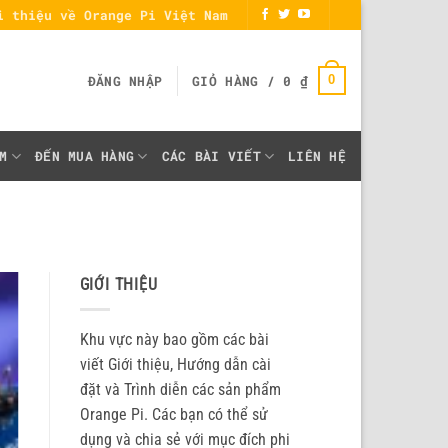
i thiệu về Orange Pi Việt Nam
0
ĐĂNG NHẬP
GIỎ HÀNG /
0
₫
M
ĐẾN MUA HÀNG
CÁC BÀI VIẾT
LIÊN HỆ
GIỚI THIỆU
Khu vực này bao gồm các bài
viết Giới thiệu, Hướng dẫn cài
đặt và Trình diễn các sản phẩm
Orange Pi. Các bạn có thể sử
dụng và chia sẻ với mục đích phi