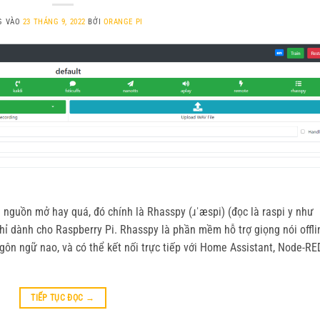
G VÀO
23 THÁNG 9, 2022
BỞI
ORANGE PI
guồn mở hay quá, đó chính là Rhasspy (ɹˈæspi) (đọc là raspi y như
chỉ dành cho Raspberry Pi. Rhasspy là phần mềm hỗ trợ giọng nói offli
ngôn ngữ nao, và có thể kết nối trực tiếp với Home Assistant, Node-RE
TIẾP TỤC ĐỌC
→