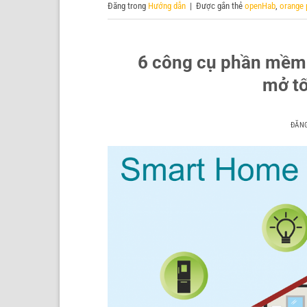
Đăng trong
Hướng dẫn
|
Được gắn thẻ
openHab
,
orange 
6 công cụ phần mềm
mở tố
ĐĂN