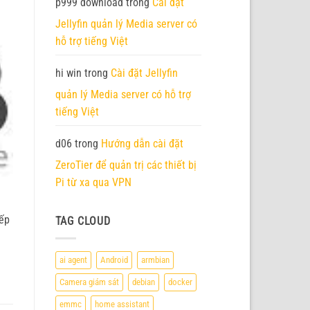
p999 download
trong
Cài đặt
Jellyfin quản lý Media server có
hỗ trợ tiếng Việt
hi win
trong
Cài đặt Jellyfin
quản lý Media server có hỗ trợ
tiếng Việt
d06
trong
Hướng dẫn cài đặt
ZeroTier để quản trị các thiết bị
Pi từ xa qua VPN
iếp
TAG CLOUD
ai agent
Android
armbian
Camera giám sát
debian
docker
emmc
home assistant