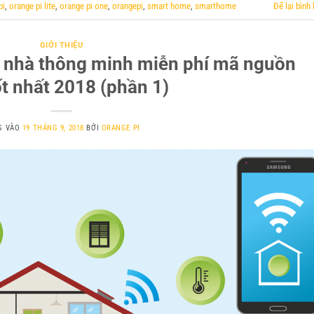
pi
,
orange pi lite
,
orange pi one
,
orangepi
,
smart home
,
smarthome
Để lại bình 
GIỚI THIỆU
 nhà thông minh miễn phí mã nguồn
t nhất 2018 (phần 1)
G VÀO
19 THÁNG 9, 2018
BỞI
ORANGE PI