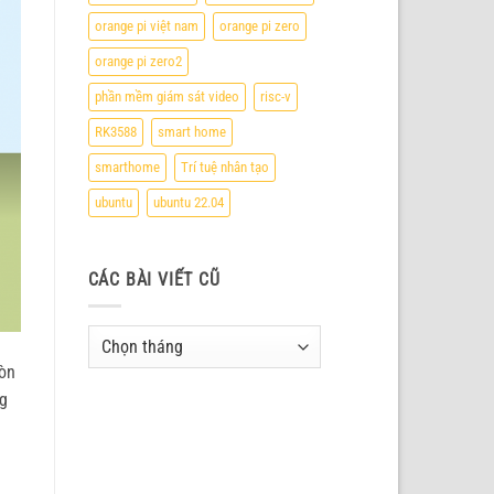
orange pi việt nam
orange pi zero
orange pi zero2
phần mềm giám sát video
risc-v
RK3588
smart home
smarthome
Trí tuệ nhân tạo
ubuntu
ubuntu 22.04
CÁC BÀI VIẾT CŨ
Các
bài
còn
viết
ng
cũ