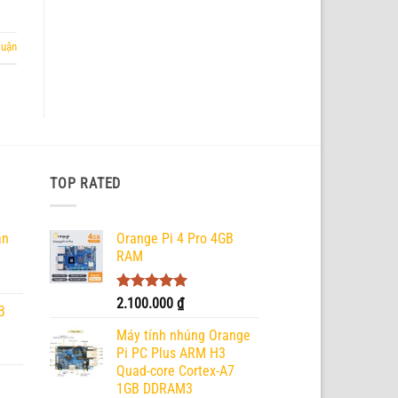
luận
TOP RATED
ản
Orange Pi 4 Pro 4GB
RAM
Được xếp
2.100.000
₫
B
hạng
5.00
5 sao
Máy tính nhúng Orange
Pi PC Plus ARM H3
Quad-core Cortex-A7
1GB DDRAM3