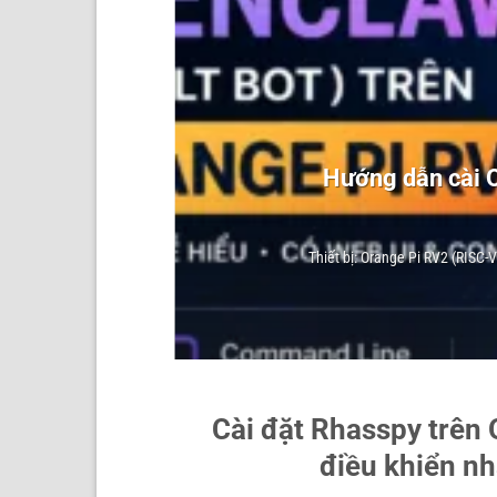
o 3
Hướng dẫn cài O
Thiết bị: Orange Pi RV2 (RISC-
Cài đặt Rhasspy trên 
điều khiển n