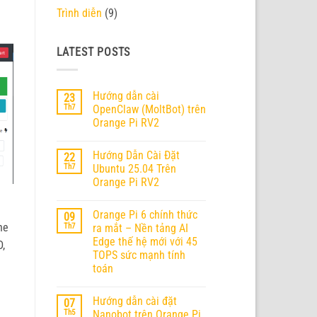
Trình diễn
(9)
LATEST POSTS
Hướng dẫn cài
23
Th7
OpenClaw (MoltBot) trên
Orange Pi RV2
Không
có
Hướng Dẫn Cài Đặt
22
bình
luận
Th7
Ubuntu 25.04 Trên
ở
Orange Pi RV2
Hướng
dẫn
Không
cài
có
OpenClaw
Orange Pi 6 chính thức
09
bình
(MoltBot)
luận
ne
Th7
ra mắt – Nền tảng AI
trên
ở
Orange
Edge thế hệ mới với 45
Hướng
D,
Pi
Dẫn
TOPS sức mạnh tính
RV2
Cài
toán
Đặt
Ubuntu
Không
25.04
có
Trên
Hướng dẫn cài đặt
07
bình
Orange
luận
Th5
Nanobot trên Orange Pi
Pi