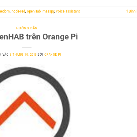
jeedom
,
node-red
,
openHab
,
rhasspy
,
voice assistant
1
Bình 
HƯỚNG DẪN
enHAB trên Orange Pi
G VÀO
9 THÁNG 10, 2018
BỞI
ORANGE PI