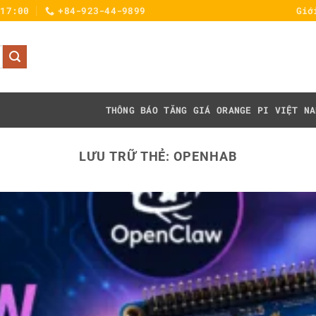
 17:00
+84-923-44-9899
Giớ
THÔNG BÁO TĂNG GIÁ
ORANGE PI VIỆT NA
LƯU TRỮ THẺ:
OPENHAB