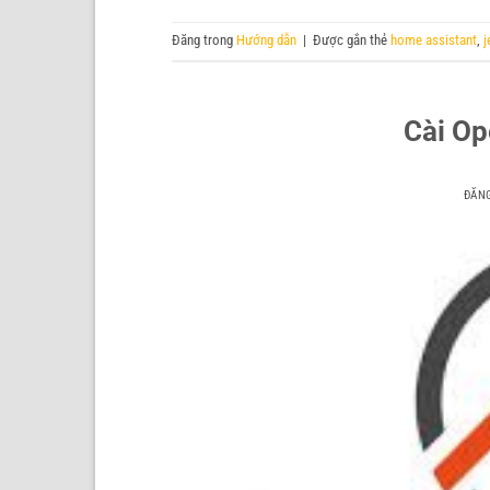
Đăng trong
Hướng dẫn
|
Được gắn thẻ
home assistant
,
Cài Op
ĐĂN