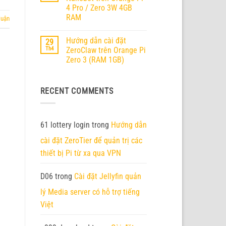
ở
RV2
4 Pro / Zero 3W 4GB
Orange
Pi
RAM
luận
6
chính
Không
thức
có
Hướng dẫn cài đặt
29
ra
bình
mắt
luận
Th4
ZeroClaw trên Orange Pi
ở
–
Zero 3 (RAM 1GB)
Hướng
Nền
dẫn
tảng
Không
cài
AI
có
đặt
Edge
bình
Nanobot
thế
RECENT COMMENTS
luận
trên
hệ
ở
Orange
mới
Hướng
Pi
với
dẫn
4
45
cài
Pro
TOPS
đặt
61 lottery login
trong
Hướng dẫn
/
sức
ZeroClaw
Zero
mạnh
trên
3W
cài đặt ZeroTier để quản trị các
tính
Orange
4GB
toán
Pi
thiết bị Pi từ xa qua VPN
RAM
Zero
3
(RAM
1GB)
D06
trong
Cài đặt Jellyfin quản
lý Media server có hỗ trợ tiếng
Việt