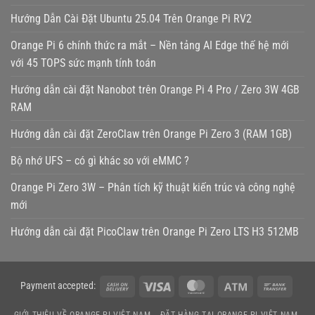
Hướng Dẫn Cài Đặt Ubuntu 25.04 Trên Orange Pi RV2
Orange Pi 6 chính thức ra mắt – Nền tảng AI Edge thế hệ mới
với 45 TOPS sức mạnh tính toán
Hướng dẫn cài đặt Nanobot trên Orange Pi 4 Pro / Zero 3W 4GB
RAM
Hướng dẫn cài đặt ZeroClaw trên Orange Pi Zero 3 (RAM 1GB)
Bộ nhớ UFS – có gì khác so với eMMC ?
Orange Pi Zero 3W – Phân tích kỹ thuật kiến trúc và công nghệ
mới
Hướng dẫn cài đặt PicoClaw trên Orange Pi Zero LTS H3 512MB
Cash
Visa
MasterCard
Atm
Bank
Payment accepted:
On
Transf
GIỚI THIỆU VỀ ORANGE PI VIỆT NAM
ĐẶT HÀNG TẠI ORANGE PI VIỆT NAM