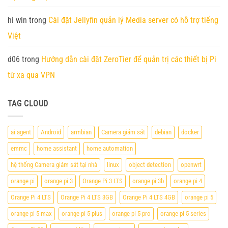
hi win
trong
Cài đặt Jellyfin quản lý Media server có hỗ trợ tiếng
Việt
d06
trong
Hướng dẫn cài đặt ZeroTier để quản trị các thiết bị Pi
từ xa qua VPN
TAG CLOUD
ai agent
Android
armbian
Camera giám sát
debian
docker
emmc
home assistant
home automation
hệ thống Camera giám sát tại nhà
linux
object detection
openwrt
orange pi
orange pi 3
Orange Pi 3 LTS
orange pi 3b
orange pi 4
Orange Pi 4 LTS
Orange Pi 4 LTS 3GB
Orange Pi 4 LTS 4GB
orange pi 5
orange pi 5 max
orange pi 5 plus
orange pi 5 pro
orange pi 5 series