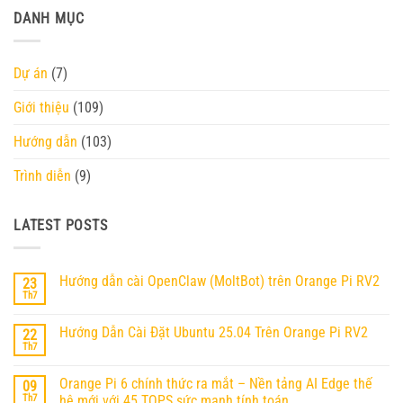
DANH MỤC
Dự án
(7)
Giới thiệu
(109)
Hướng dẫn
(103)
Trình diễn
(9)
LATEST POSTS
Hướng dẫn cài OpenClaw (MoltBot) trên Orange Pi RV2
23
Th7
Không
có
bình
Hướng Dẫn Cài Đặt Ubuntu 25.04 Trên Orange Pi RV2
22
luận
ở
Th7
Không
Hướng
có
dẫn
bình
cài
Orange Pi 6 chính thức ra mắt – Nền tảng AI Edge thế
09
luận
OpenClaw
ở
Th7
hệ mới với 45 TOPS sức mạnh tính toán