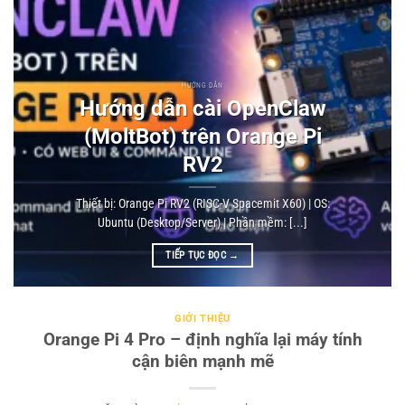
HƯỚNG DẪN
Hướng dẫn cài OpenClaw
(MoltBot) trên Orange Pi
RV2
Thiết bị: Orange Pi RV2 (RISC-V Spacemit X60) | OS:
Ubuntu (Desktop/Server) | Phần mềm: [...]
TIẾP TỤC ĐỌC
→
GIỚI THIỆU
Orange Pi 4 Pro – định nghĩa lại máy tính
cận biên mạnh mẽ