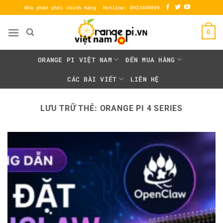
Bỏ
Nhà phân phối chính hãng
Hotline: 0923449899
qua
nội
0
dung
ORANGE PI VIỆT NAM
ĐẾN MUA HÀNG
CÁC BÀI VIẾT
LIÊN HỆ
LƯU TRỮ THẺ:
ORANGE PI 4 SERIES