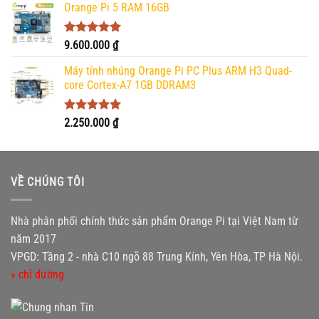
5 sao
Orange Pi 5 RAM 16GB
Được xếp
9.600.000
₫
hạng
5.00
5 sao
Máy tính nhúng Orange Pi PC Plus ARM H3 Quad-
core Cortex-A7 1GB DDRAM3
Được xếp
2.250.000
₫
hạng
5.00
5 sao
VỀ CHÚNG TÔI
Nhà phân phối chính thức sản phẩm Orange Pi tại Việt Nam từ
năm 2017
VPGD: Tầng 2 - nhà C10 ngõ 88 Trung Kính, Yên Hòa, TP Hà Nội.
» chỉ đường