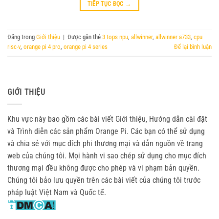
TIẾP TỤC ĐỌC
→
Đăng trong
Giới thiệu
|
Được gắn thẻ
3 tops npu
,
allwinner
,
allwinner a733
,
cpu
risc-v
,
orange pi 4 pro
,
orange pi 4 series
Để lại bình luận
GIỚI THIỆU
Khu vực này bao gồm các bài viết Giới thiệu, Hướng dẫn cài đặt
và Trình diễn các sản phẩm Orange Pi. Các bạn có thể sử dụng
và chia sẻ với mục đích phi thương mại và dẫn nguồn về trang
web của chúng tôi. Mọi hành vi sao chép sử dụng cho mục đích
thương mại đều không được cho phép và vi phạm bản quyền.
Chúng tôi bảo lưu quyền trên các bài viết của chúng tôi trước
pháp luật Việt Nam và Quốc tế.