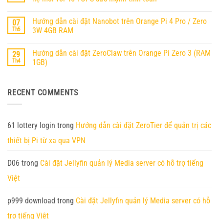
(MoltBot)
Hướng
trên
Không
Dẫn
Orange
có
Cài
Pi
Hướng dẫn cài đặt Nanobot trên Orange Pi 4 Pro / Zero
07
bình
Đặt
RV2
luận
Ubuntu
Th5
3W 4GB RAM
ở
25.04
Orange
Không
Trên
Pi
có
Orange
Hướng dẫn cài đặt ZeroClaw trên Orange Pi Zero 3 (RAM
29
6
bình
Pi
chính
luận
RV2
Th4
1GB)
thức
ở
ra
Hướng
Không
mắt
dẫn
có
–
cài
bình
RECENT COMMENTS
Nền
đặt
luận
tảng
Nanobot
ở
AI
trên
Hướng
Edge
Orange
dẫn
thế
Pi
cài
hệ
4
đặt
61 lottery login
trong
Hướng dẫn cài đặt ZeroTier để quản trị các
mới
Pro
ZeroClaw
với
/
trên
thiết bị Pi từ xa qua VPN
45
Zero
Orange
TOPS
3W
Pi
sức
4GB
Zero
mạnh
RAM
3
D06
trong
Cài đặt Jellyfin quản lý Media server có hỗ trợ tiếng
tính
(RAM
toán
1GB)
Việt
p999 download
trong
Cài đặt Jellyfin quản lý Media server có hỗ
trợ tiếng Việt