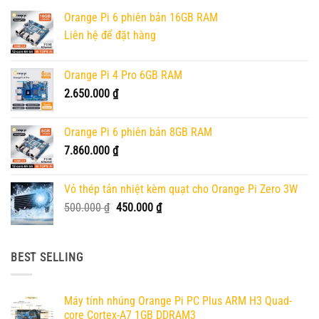
Orange Pi 6 phiên bản 16GB RAM
Liên hệ để đặt hàng
Orange Pi 4 Pro 6GB RAM
2.650.000
₫
Orange Pi 6 phiên bản 8GB RAM
7.860.000
₫
Vỏ thép tản nhiệt kèm quạt cho Orange Pi Zero 3W
Giá
Giá
500.000
₫
450.000
₫
gốc
hiện
là:
tại
500.000 ₫.
là:
BEST SELLING
450.000 ₫.
Máy tính nhúng Orange Pi PC Plus ARM H3 Quad-
core Cortex-A7 1GB DDRAM3