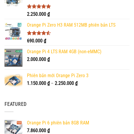
Được xếp
2.250.000
₫
hạng
5.00
5 sao
Orange Pi Zero H3 RAM 512MB phiên bản LTS
Được xếp
690.000
₫
hạng
4.50
5 sao
Orange Pi 4 LTS RAM 4GB (non-eMMC)
2.000.000
₫
Phiên bản mới Orange Pi Zero 3
Khoảng
1.150.000
₫
–
2.250.000
₫
giá:
từ
1.150.000 ₫
FEATURED
đến
2.250.000 ₫
Orange Pi 6 phiên bản 8GB RAM
7.860.000
₫