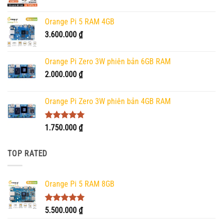
Orange Pi 5 RAM 4GB
3.600.000
₫
Orange Pi Zero 3W phiên bản 6GB RAM
2.000.000
₫
Orange Pi Zero 3W phiên bản 4GB RAM
Được xếp
1.750.000
₫
hạng
5.00
5 sao
TOP RATED
Orange Pi 5 RAM 8GB
Được xếp
5.500.000
₫
hạng
5.00