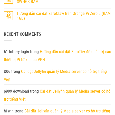
luận
Ubuntu
Th5
3W 4GB RAM
ở
25.04
Orange
Không
Trên
Pi
có
Orange
Hướng dẫn cài đặt ZeroClaw trên Orange Pi Zero 3 (RAM
29
6
bình
Pi
chính
luận
RV2
Th4
1GB)
thức
ở
ra
Hướng
Không
mắt
dẫn
có
–
cài
bình
RECENT COMMENTS
Nền
đặt
luận
tảng
Nanobot
ở
AI
trên
Hướng
Edge
Orange
dẫn
thế
Pi
cài
hệ
4
đặt
61 lottery login
trong
Hướng dẫn cài đặt ZeroTier để quản trị các
mới
Pro
ZeroClaw
với
/
trên
thiết bị Pi từ xa qua VPN
45
Zero
Orange
TOPS
3W
Pi
sức
4GB
Zero
mạnh
RAM
3
D06
trong
Cài đặt Jellyfin quản lý Media server có hỗ trợ tiếng
tính
(RAM
toán
1GB)
Việt
p999 download
trong
Cài đặt Jellyfin quản lý Media server có hỗ
trợ tiếng Việt
hi win
trong
Cài đặt Jellyfin quản lý Media server có hỗ trợ tiếng