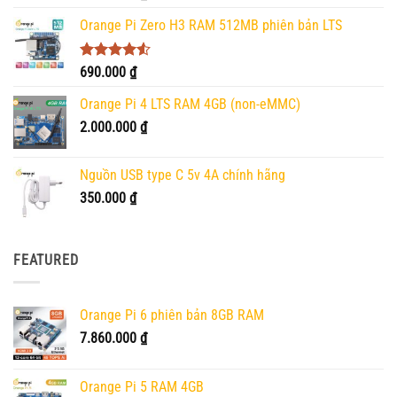
hạng
5.00
5 sao
Orange Pi Zero H3 RAM 512MB phiên bản LTS
Được xếp
690.000
₫
hạng
4.50
5 sao
Orange Pi 4 LTS RAM 4GB (non-eMMC)
2.000.000
₫
Nguồn USB type C 5v 4A chính hãng
350.000
₫
FEATURED
Orange Pi 6 phiên bản 8GB RAM
7.860.000
₫
Orange Pi 5 RAM 4GB