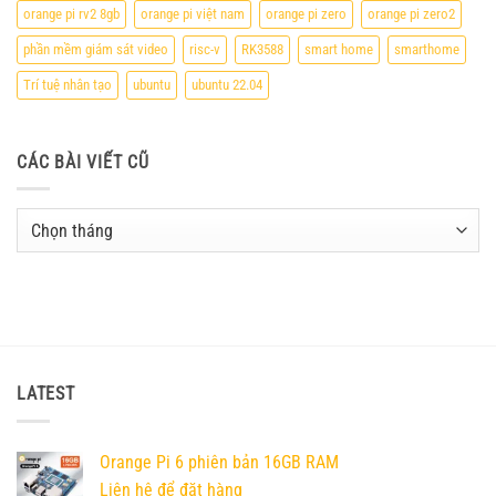
orange pi rv2 8gb
orange pi việt nam
orange pi zero
orange pi zero2
phần mềm giám sát video
risc-v
RK3588
smart home
smarthome
Trí tuệ nhân tạo
ubuntu
ubuntu 22.04
CÁC BÀI VIẾT CŨ
Các
bài
viết
cũ
LATEST
Orange Pi 6 phiên bản 16GB RAM
Liên hệ để đặt hàng