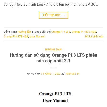
Cái đặt Hệ điều hành Linux Android lên bộ nhớ trong eMMC …
TIẾP TỤC ĐỌC
→
Đăng trong
Hướng dẫn
|
Được gắn thẻ
Orange Pi 4 LTS
,
Orange Pi 4 LTS 3GB
,
Orange Pi 4 LTS 4GB
,
User Manual
Để lại bình luận
HƯỚNG DẪN
Hướng dẫn sử dụng Orange PI 3 LTS phiên
bản cập nhật 2.1
ĐĂNG VÀO
7 THÁNG 7, 2022
BỞI
ORANGE PI