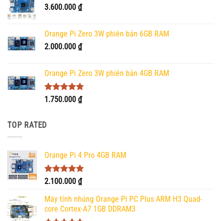
3.600.000
₫
Orange Pi Zero 3W phiên bản 6GB RAM
2.000.000
₫
Orange Pi Zero 3W phiên bản 4GB RAM
Được xếp
1.750.000
₫
hạng
5.00
5 sao
TOP RATED
Orange Pi 4 Pro 4GB RAM
Được xếp
2.100.000
₫
hạng
5.00
5 sao
Máy tính nhúng Orange Pi PC Plus ARM H3 Quad-
core Cortex-A7 1GB DDRAM3