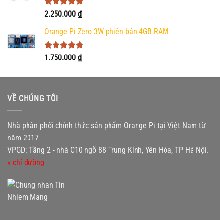
Được xếp
2.250.000
₫
hạng
5.00
5 sao
Orange Pi Zero 3W phiên bản 4GB RAM
Được xếp
1.750.000
₫
hạng
5.00
5 sao
VỀ CHÚNG TÔI
Nhà phân phối chính thức sản phẩm Orange Pi tại Việt Nam từ
năm 2017
VPGD: Tầng 2 - nhà C10 ngõ 88 Trung Kính, Yên Hòa, TP Hà Nội.
» chỉ đường