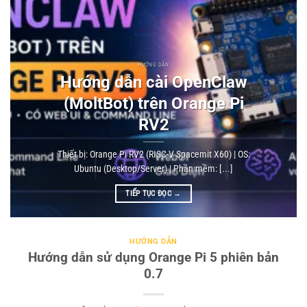
HƯỚNG DẪN
Hướng dẫn cài OpenClaw
(MoltBot) trên Orange Pi
RV2
Thiết bị: Orange Pi RV2 (RISC-V Spacemit X60) | OS:
Ubuntu (Desktop/Server) | Phần mềm: [...]
TIẾP TỤC ĐỌC
→
HƯỚNG DẪN
Hướng dẫn sử dụng Orange Pi 5 phiên bản
0.7