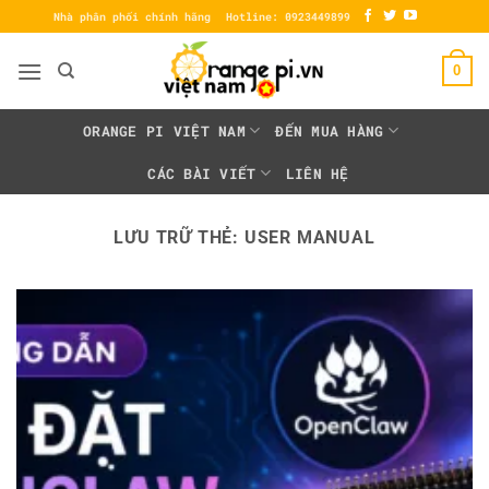
Bỏ
Nhà phân phối chính hãng
Hotline: 0923449899
qua
nội
0
dung
ORANGE PI VIỆT NAM
ĐẾN MUA HÀNG
CÁC BÀI VIẾT
LIÊN HỆ
LƯU TRỮ THẺ:
USER MANUAL