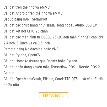
Cài đặt trên thẻ nhớ và eMMC
Cài đặt Android trên thẻ nhớ và eMMC
Debug bằng UART SerialPort
Cài đặt các chức năng như HDMi, Hồng ngoại, Audio, USB v.v.
Cài đặt kết nối GPIO 26 chân
Cài đặt các màn hình từ OLED0.96 I2C đến màn hình SPI cho RPi
2.4inch, 3.2inch và cả 3.5 inch
Remote bằng NoMachine hoặc VNC
Cài đặt Python, OpenCV
Cài đặt HomeAssistant qua Docker hoặc Python
Cài đặt nhận dạng khuôn mặt, Tensorflow, ROS 1 Noetic, ROS 2
Galatic
Cài đặt OpenMediaVault, PIHole, GotoHTTP, QT5, … và còn rất rất
nhiều nữa
TIẾP TỤC ĐỌC
→