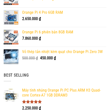
Orange Pi 4 Pro 6GB RAM
2.650.000
₫
Orange Pi 6 phiên bản 8GB RAM
7.860.000
₫
Vỏ thép tản nhiệt kèm quạt cho Orange Pi Zero 3W
Giá
Giá
500.000
₫
450.000
₫
gốc
hiện
là:
tại
500.000 ₫.
là:
BEST SELLING
450.000 ₫.
Máy tính nhúng Orange Pi PC Plus ARM H3 Quad-
core Cortex-A7 1GB DDRAM3
Được xếp
2.250.000
₫