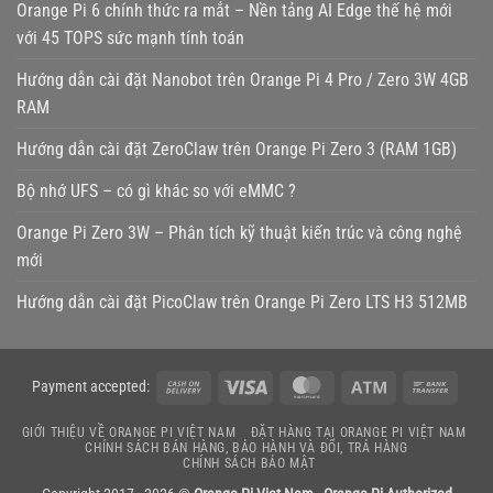
Orange Pi 6 chính thức ra mắt – Nền tảng AI Edge thế hệ mới
với 45 TOPS sức mạnh tính toán
Hướng dẫn cài đặt Nanobot trên Orange Pi 4 Pro / Zero 3W 4GB
RAM
Hướng dẫn cài đặt ZeroClaw trên Orange Pi Zero 3 (RAM 1GB)
Bộ nhớ UFS – có gì khác so với eMMC ?
Orange Pi Zero 3W – Phân tích kỹ thuật kiến trúc và công nghệ
mới
Hướng dẫn cài đặt PicoClaw trên Orange Pi Zero LTS H3 512MB
Cash
Visa
MasterCard
Atm
Bank
Payment accepted:
On
Transf
GIỚI THIỆU VỀ ORANGE PI VIỆT NAM
ĐẶT HÀNG TẠI ORANGE PI VIỆT NAM
Delivery
CHÍNH SÁCH BÁN HÀNG, BẢO HÀNH VÀ ĐỔI, TRẢ HÀNG
CHÍNH SÁCH BẢO MẬT