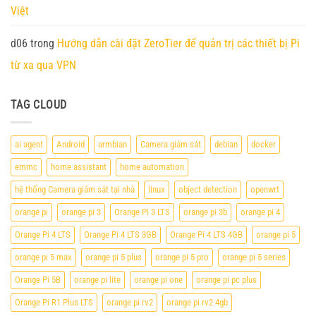
Việt
d06
trong
Hướng dẫn cài đặt ZeroTier để quản trị các thiết bị Pi
từ xa qua VPN
TAG CLOUD
ai agent
Android
armbian
Camera giám sát
debian
docker
emmc
home assistant
home automation
hệ thống Camera giám sát tại nhà
linux
object detection
openwrt
orange pi
orange pi 3
Orange Pi 3 LTS
orange pi 3b
orange pi 4
Orange Pi 4 LTS
Orange Pi 4 LTS 3GB
Orange Pi 4 LTS 4GB
orange pi 5
orange pi 5 max
orange pi 5 plus
orange pi 5 pro
orange pi 5 series
Orange Pi 5B
orange pi lite
orange pi one
orange pi pc plus
Orange Pi R1 Plus LTS
orange pi rv2
orange pi rv2 4gb