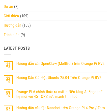
Dự án
(7)
Giới thiệu
(109)
Hướng dẫn
(103)
Trình diễn
(9)
LATEST POSTS
Hướng dẫn cài OpenClaw (MoltBot) trên Orange Pi RV2
23
Th7
Không
có
bình
Hướng Dẫn Cài Đặt Ubuntu 25.04 Trên Orange Pi RV2
22
luận
ở
Th7
Không
Hướng
có
dẫn
bình
cài
Orange Pi 6 chính thức ra mắt – Nền tảng AI Edge thế
09
luận
OpenClaw
ở
Th7
hệ mới với 45 TOPS sức mạnh tính toán
(MoltBot)
Hướng
trên
Không
Dẫn
Orange
có
Cài
Pi
Hướng dẫn cài đặt Nanobot trên Orange Pi 4 Pro / Zero
07
bình
Đặt
RV2