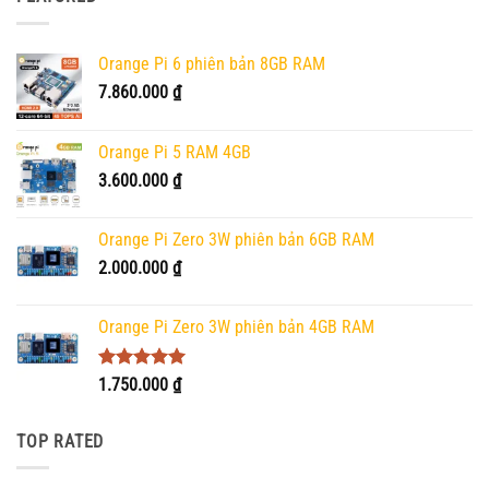
Orange Pi 6 phiên bản 8GB RAM
7.860.000
₫
Orange Pi 5 RAM 4GB
3.600.000
₫
Orange Pi Zero 3W phiên bản 6GB RAM
2.000.000
₫
Orange Pi Zero 3W phiên bản 4GB RAM
Được xếp
1.750.000
₫
hạng
5.00
5 sao
TOP RATED