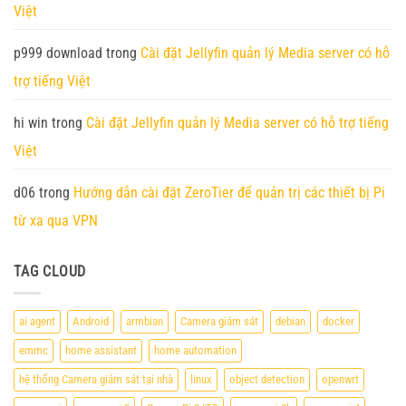
toán
1GB)
Việt
p999 download
trong
Cài đặt Jellyfin quản lý Media server có hỗ
trợ tiếng Việt
hi win
trong
Cài đặt Jellyfin quản lý Media server có hỗ trợ tiếng
Việt
d06
trong
Hướng dẫn cài đặt ZeroTier để quản trị các thiết bị Pi
từ xa qua VPN
TAG CLOUD
ai agent
Android
armbian
Camera giám sát
debian
docker
emmc
home assistant
home automation
hệ thống Camera giám sát tại nhà
linux
object detection
openwrt