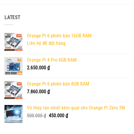
LATEST
Orange Pi 6 phiên bản 16GB RAM
Liên hệ để đặt hàng
Orange Pi 4 Pro 6GB RAM
2.650.000
₫
Orange Pi 6 phiên bản 8GB RAM
7.860.000
₫
Vỏ thép tản nhiệt kèm quạt cho Orange Pi Zero 3W
Giá
Giá
500.000
₫
450.000
₫
gốc
hiện
là:
tại