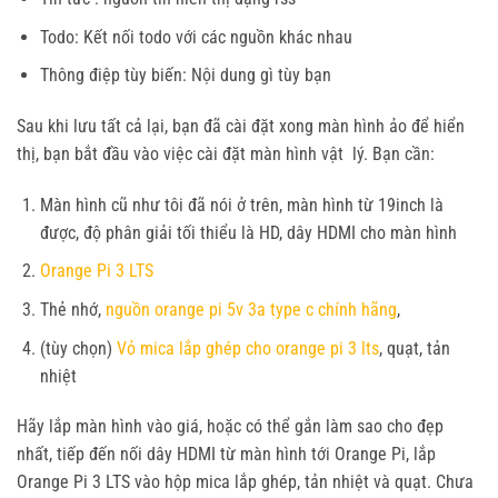
Todo: Kết nối todo với các nguồn khác nhau
Thông điệp tùy biến: Nội dung gì tùy bạn
Sau khi lưu tất cả lại, bạn đã cài đặt xong màn hình ảo để hiển
thị, bạn bắt đầu vào việc cài đặt màn hình vật lý. Bạn cần:
Màn hình cũ như tôi đã nói ở trên, màn hình từ 19inch là
được, độ phân giải tối thiểu là HD, dây HDMI cho màn hình
Orange Pi 3 LTS
Thẻ nhớ,
nguồn orange pi 5v 3a type c chính hãng
,
(tùy chọn)
Vỏ mica lắp ghép cho orange pi 3 lts
, quạt, tản
nhiệt
Hãy lắp màn hình vào giá, hoặc có thể gắn làm sao cho đẹp
nhất, tiếp đến nối dây HDMI từ màn hình tới Orange Pi, lắp
Orange Pi 3 LTS vào hộp mica lắp ghép, tản nhiệt và quạt. Chưa