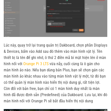
Lúc này, quay trở lại trang quản trị Dakboard, chọn phần Displays
& Devices, bấm vào Add sau đó thêm vào màn hình vật lý. Tên
thiết bị là tên để ghi nhớ, ô thứ 2 điền mã bí mật hiện lên ở màn
hình nối với
Orange Pi 3 LTS
vừa nãy, cuối cùng là ô gán cho
màn hình ảo nào. Nếu bạn dùng bản Plus, bạn sẽ chọn gán các
màn hình ảo khác nhau vào từng màn hình vật lý một, từ đó bạn
có thể quản lý màn hình nào hiển thị nội dung gì, rất tiện lợi.
Còn đối với bản free, bạn chỉ có 1 màn hình duy nhất là màn
hình đã được định sẵn (Predefined) của Dakboard. Lưu lại, khi đó
màn hình nối với Orange Pi sẽ bắt đầu hiển thị nội dung