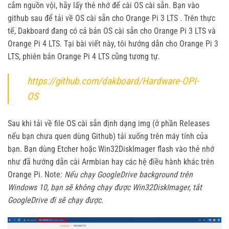
cắm nguồn vội, hãy lấy thẻ nhớ để cài OS cài sẵn. Bạn vào
github sau để tải về OS cài sẵn cho Orange Pi 3 LTS . Trên thực
tế, Dakboard đang có cả bản OS cài sẵn cho Orange Pi 3 LTS và
Orange Pi 4 LTS. Tại bài viết này, tôi hướng dẫn cho Orange Pi 3
LTS, phiên bản Orange Pi 4 LTS cũng tương tự.
https://github.com/dakboard/Hardware-OPI-
OS
Sau khi tải về file OS cài sẵn định dạng img (ở phần Releases
nếu bạn chưa quen dùng Github) tải xuống trên máy tính của
bạn. Bạn dùng Etcher hoặc Win32DiskImager flash vào thẻ nhớ
như đã hướng dẫn cài Armbian hay các hệ điều hành khác trên
Orange Pi. Note:
Nếu chạy GoogleDrive background trên
Windows 10, bạn sẽ không chạy được Win32DiskImager, tắt
GoogleDrive đi sẽ chạy được.