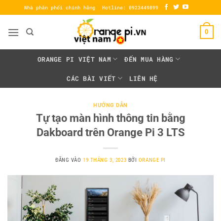
Bỏ
Nhà phân phối chính hãng
Hotline: 0923449899
qua
nội
0
dung
ORANGE PI VIỆT NAM
ĐẾN MUA HÀNG
CÁC BÀI VIẾT
LIÊN HỆ
HƯỚNG DẪN
Tự tạo màn hình thông tin bằng
Dakboard trên Orange Pi 3 LTS
ĐĂNG VÀO
19 THÁNG 3, 2023
BỞI
ORANGE PI