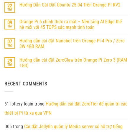
bình
Hướng Dẫn Cài Đặt Ubuntu 25.04 Trên Orange Pi RV2
22
luận
ở
Th7
Không
Hướng
có
dẫn
bình
cài
Orange Pi 6 chính thức ra mắt – Nền tảng AI Edge thế
09
luận
OpenClaw
ở
Th7
hệ mới với 45 TOPS sức mạnh tính toán
(MoltBot)
Hướng
trên
Không
Dẫn
Orange
có
Cài
Pi
Hướng dẫn cài đặt Nanobot trên Orange Pi 4 Pro / Zero
07
bình
Đặt
RV2
luận
Ubuntu
Th5
3W 4GB RAM
ở
25.04
Orange
Không
Trên
Pi
có
Orange
Hướng dẫn cài đặt ZeroClaw trên Orange Pi Zero 3 (RAM
29
6
bình
Pi
chính
luận
RV2
Th4
1GB)
thức
ở
ra
Hướng
Không
mắt
dẫn
có
–
cài
bình
RECENT COMMENTS
Nền
đặt
luận
tảng
Nanobot
ở
AI
trên
Hướng
Edge
Orange
dẫn
thế
Pi
cài
hệ
4
đặt
61 lottery login
trong
Hướng dẫn cài đặt ZeroTier để quản trị các
mới
Pro
ZeroClaw
với
/
trên
thiết bị Pi từ xa qua VPN
45
Zero
Orange
TOPS
3W
Pi
sức
4GB
Zero
mạnh
RAM
3
D06
trong
Cài đặt Jellyfin quản lý Media server có hỗ trợ tiếng
tính
(RAM