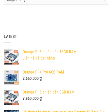
bài
viết
cũ
LATEST
Orange Pi 6 phiên bản 16GB RAM
Liên hệ để đặt hàng
Orange Pi 4 Pro 6GB RAM
2.650.000
₫
Orange Pi 6 phiên bản 8GB RAM
7.860.000
₫