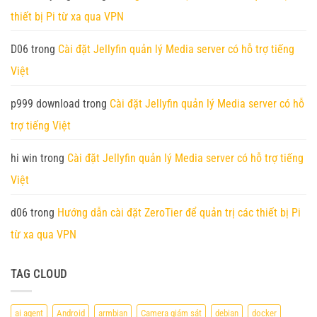
với
/
trên
thiết bị Pi từ xa qua VPN
45
Zero
Orange
TOPS
3W
Pi
sức
4GB
Zero
mạnh
RAM
3
D06
trong
Cài đặt Jellyfin quản lý Media server có hỗ trợ tiếng
tính
(RAM
toán
1GB)
Việt
p999 download
trong
Cài đặt Jellyfin quản lý Media server có hỗ
trợ tiếng Việt
hi win
trong
Cài đặt Jellyfin quản lý Media server có hỗ trợ tiếng
Việt
d06
trong
Hướng dẫn cài đặt ZeroTier để quản trị các thiết bị Pi
từ xa qua VPN
TAG CLOUD
ai agent
Android
armbian
Camera giám sát
debian
docker