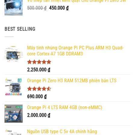
Vỏ thép tản nhiệt kèm quạt cho Orange Pi Zero 3W
Giá
Giá
500.000
₫
450.000
₫
gốc
hiện
là:
tại
500.000 ₫.
là:
BEST SELLING
450.000 ₫.
Máy tính nhúng Orange Pi PC Plus ARM H3 Quad-
core Cortex-A7 1GB DDRAM3
Được xếp
2.250.000
₫
hạng
5.00
5 sao
Orange Pi Zero H3 RAM 512MB phiên bản LTS
Được xếp
690.000
₫
hạng
4.50
5 sao
Orange Pi 4 LTS RAM 4GB (non-eMMC)
2.000.000
₫
Nguồn USB type C 5v 4A chính hãng