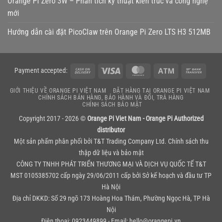
Orange Pi Zero 3W – Phân tích kỹ thuật kiến trúc và công nghệ
mới
Hướng dẫn cài đặt PicoClaw trên Orange Pi Zero LTS H3 512MB
Cash
Visa
MasterCard
Atm
Bank
Payment accepted:
On
Transf
GIỚI THIỆU VỀ ORANGE PI VIỆT NAM
ĐẶT HÀNG TẠI ORANGE PI VIỆT NAM
Delivery
CHÍNH SÁCH BÁN HÀNG, BẢO HÀNH VÀ ĐỔI, TRẢ HÀNG
CHÍNH SÁCH BẢO MẬT
Copyright 2017 - 2026 ©
Orange Pi Viet Nam - Orange Pi Authorized
distributor
Một sản phẩm phân phối bởi
T&T Trading Company Ltd.
Chính sách thu
thập dữ liệu và bảo mật
CÔNG TY TNHH PHÁT TRIỂN THƯƠNG MẠI VÀ DỊCH VỤ QUỐC TẾ T&T
MST 0105385702 cấp ngày 29/06/2011 cấp bởi Sở kế hoạch và đầu tư TP
Hà Nội
Địa chỉ DKKD: Số 29 ngõ 173 Hoàng Hoa Thám, Phường Ngọc Hà, TP Hà
Nội
Điện thoại: 0923449899 - Email: hello@orangepi.vn