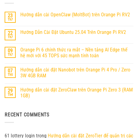
Hướng dẫn cài OpenClaw (MoltBot) trên Orange Pi RV2
23
Th7
Không
có
bình
Hướng Dẫn Cài Đặt Ubuntu 25.04 Trên Orange Pi RV2
22
luận
ở
Th7
Không
Hướng
có
dẫn
bình
cài
Orange Pi 6 chính thức ra mắt – Nền tảng AI Edge thế
09
luận
OpenClaw
ở
Th7
hệ mới với 45 TOPS sức mạnh tính toán
(MoltBot)
Hướng
trên
Không
Dẫn
Orange
có
Cài
Pi
Hướng dẫn cài đặt Nanobot trên Orange Pi 4 Pro / Zero
07
bình
Đặt
RV2
luận
Ubuntu
Th5
3W 4GB RAM
ở
25.04
Orange
Không
Trên
Pi
có
Orange
Hướng dẫn cài đặt ZeroClaw trên Orange Pi Zero 3 (RAM
29
6
bình
Pi
chính
luận
RV2
Th4
1GB)
thức
ở
ra
Hướng
Không
mắt
dẫn
có
–
cài
bình
RECENT COMMENTS
Nền
đặt
luận
tảng
Nanobot
ở
AI
trên
Hướng
Edge
Orange
dẫn
thế
Pi
cài
hệ
4
đặt
61 lottery login
trong
Hướng dẫn cài đặt ZeroTier để quản trị các
mới
Pro
ZeroClaw