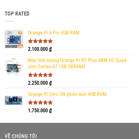
hạng
5.00
5 sao
TOP RATED
Orange Pi 4 Pro 4GB RAM
Được xếp
2.100.000
₫
hạng
5.00
5 sao
Máy tính nhúng Orange Pi PC Plus ARM H3 Quad-
core Cortex-A7 1GB DDRAM3
Được xếp
2.250.000
₫
hạng
5.00
5 sao
Orange Pi Zero 3W phiên bản 4GB RAM
Được xếp
1.750.000
₫
hạng
5.00
5 sao
VỀ CHÚNG TÔI