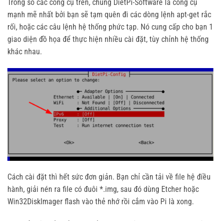
Trong số các công cụ trên, chúng DietPi-Software là công cụ
mạnh mẽ nhất bởi bạn sẽ tạm quên đi các dòng lệnh apt-get rắc
rối, hoặc các câu lệnh hệ thống phức tạp. Nó cung cấp cho bạn 1
giao diện đồ họa để thực hiện nhiều cài đặt, tùy chỉnh hệ thống
khác nhau.
Cách cài đặt thì hết sức đơn giản. Bạn chỉ cần tải về file hệ điều
hành, giải nén ra file có đuôi *.img, sau đó dùng Etcher hoặc
Win32DiskImager flash vào thẻ nhớ rồi cắm vào Pi là xong.