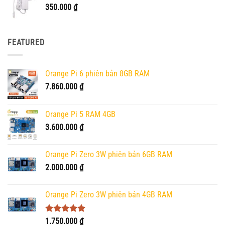
350.000
₫
FEATURED
Orange Pi 6 phiên bản 8GB RAM
7.860.000
₫
Orange Pi 5 RAM 4GB
3.600.000
₫
Orange Pi Zero 3W phiên bản 6GB RAM
2.000.000
₫
Orange Pi Zero 3W phiên bản 4GB RAM
Được xếp
1.750.000
₫