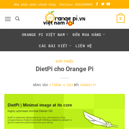
Bỏ
Nhà phân phối chính hãng
Hotline: 0923449899
qua
nội
0
dung
ORANGE PI VIỆT NAM
ĐẾN MUA HÀNG
CÁC BÀI VIẾT
LIÊN HỆ
GIỚI THIỆU
DietPi cho Orange Pi
ĐĂNG VÀO
5 THÁNG 4, 2023
BỞI
ORANGE PI