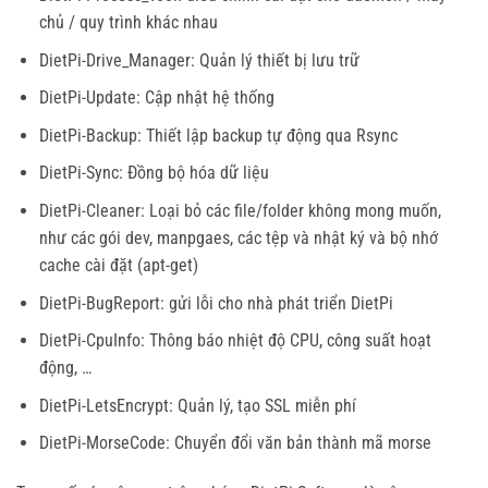
chủ / quy trình khác nhau
DietPi-Drive_Manager: Quản lý thiết bị lưu trữ
DietPi-Update: Cập nhật hệ thống
DietPi-Backup: Thiết lập backup tự động qua Rsync
DietPi-Sync: Đồng bộ hóa dữ liệu
DietPi-Cleaner: Loại bỏ các file/folder không mong muốn,
như các gói dev, manpgaes, các tệp và nhật ký và bộ nhớ
cache cài đặt (apt-get)
DietPi-BugReport: gửi lỗi cho nhà phát triển DietPi
DietPi-CpuInfo: Thông báo nhiệt độ CPU, công suất hoạt
động, …
DietPi-LetsEncrypt: Quản lý, tạo SSL miễn phí
DietPi-MorseCode: Chuyển đổi văn bản thành mã morse