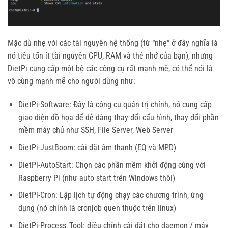
Mặc dù nhẹ với các tài nguyên hệ thống (từ “nhẹ” ở đây nghĩa là
nó tiêu tốn ít tài nguyên CPU, RAM và thẻ nhớ của bạn), nhưng
DietPi cung cấp một bộ các công cụ rất mạnh mẽ, có thể nói là
vô cùng mạnh mẽ cho người dùng như:
DietPi-Software: Đây là công cụ quản trị chính, nó cung cấp
giao diện đồ họa để dễ dàng thay đổi cấu hình, thay đổi phần
mềm máy chủ như SSH, File Server, Web Server
DietPi-JustBoom: cài đặt âm thanh (EQ và MPD)
DietPi-AutoStart: Chọn các phần mềm khởi động cùng với
Raspberry Pi (như auto start trên Windows thôi)
DietPi-Cron: Lập lịch tự động chạy các chương trình, ứng
dụng (nó chính là cronjob quen thuộc trên linux)
DietPi-Process_Tool: điều chỉnh cài đặt cho daemon / máy