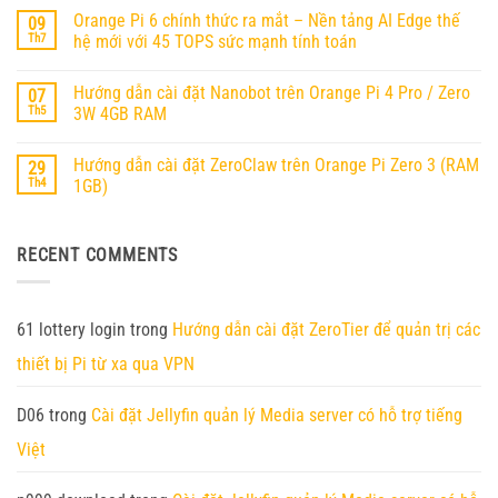
dẫn
bình
cài
Orange Pi 6 chính thức ra mắt – Nền tảng AI Edge thế
09
luận
OpenClaw
ở
Th7
hệ mới với 45 TOPS sức mạnh tính toán
(MoltBot)
Hướng
trên
Không
Dẫn
Orange
có
Cài
Pi
Hướng dẫn cài đặt Nanobot trên Orange Pi 4 Pro / Zero
07
bình
Đặt
RV2
luận
Ubuntu
Th5
3W 4GB RAM
ở
25.04
Orange
Không
Trên
Pi
có
Orange
Hướng dẫn cài đặt ZeroClaw trên Orange Pi Zero 3 (RAM
29
6
bình
Pi
chính
luận
RV2
Th4
1GB)
thức
ở
ra
Hướng
Không
mắt
dẫn
có
–
cài
bình
RECENT COMMENTS
Nền
đặt
luận
tảng
Nanobot
ở
AI
trên
Hướng
Edge
Orange
dẫn
thế
Pi
cài
hệ
4
đặt
61 lottery login
trong
Hướng dẫn cài đặt ZeroTier để quản trị các
mới
Pro
ZeroClaw
với
/
trên
thiết bị Pi từ xa qua VPN
45
Zero
Orange
TOPS
3W
Pi
sức
4GB
Zero
mạnh
RAM
3
D06
trong
Cài đặt Jellyfin quản lý Media server có hỗ trợ tiếng
tính
(RAM
toán
1GB)
Việt