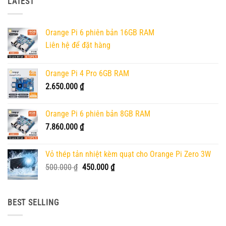
LATEST
Orange Pi 6 phiên bản 16GB RAM
Liên hệ để đặt hàng
Orange Pi 4 Pro 6GB RAM
2.650.000
₫
Orange Pi 6 phiên bản 8GB RAM
7.860.000
₫
Vỏ thép tản nhiệt kèm quạt cho Orange Pi Zero 3W
Giá
Giá
500.000
₫
450.000
₫
gốc
hiện
là:
tại
500.000 ₫.
là:
BEST SELLING
450.000 ₫.