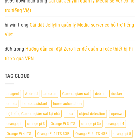
p999 download
trong
Cài đặt Jellyfin quản lý Media server có hỗ
trợ tiếng Việt
hi win
trong
Cài đặt Jellyfin quản lý Media server có hỗ trợ tiếng
Việt
d06
trong
Hướng dẫn cài đặt ZeroTier để quản trị các thiết bị Pi
từ xa qua VPN
TAG CLOUD
ai agent
Android
armbian
Camera giám sát
debian
docker
emmc
home assistant
home automation
hệ thống Camera giám sát tại nhà
linux
object detection
openwrt
orange pi
orange pi 3
Orange Pi 3 LTS
orange pi 3b
orange pi 4
Orange Pi 4 LTS
Orange Pi 4 LTS 3GB
Orange Pi 4 LTS 4GB
orange pi 5