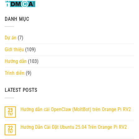
DANH MỤC
Dự án
(7)
Giới thiệu
(109)
Hướng dẫn
(103)
Trình diễn
(9)
LATEST POSTS
Hướng dẫn cài OpenClaw (MoltBot) trên Orange Pi RV2
23
Th7
Không
có
bình
Hướng Dẫn Cài Đặt Ubuntu 25.04 Trên Orange Pi RV2
22
luận
ở
Th7
Không
Hướng
có