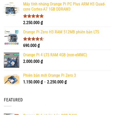
Máy tính nhúng Orange Pi PC Plus ARM H3 Quad-
core Cortex-A7 1GB DDRAM3
Được xếp
2.250.000
₫
hạng
5.00
5 sao
Orange Pi Zero H3 RAM 512MB phiên bản LTS
Được xếp
690.000
₫
hạng
4.50
5 sao
Orange Pi 4 LTS RAM 4GB (non-eMMC)
2.000.000
₫
Phiên bản mới Orange Pi Zero 3
Khoảng
1.150.000
₫
–
2.250.000
₫
giá:
từ
1.150.000 ₫
FEATURED
đến
2.250.000 ₫