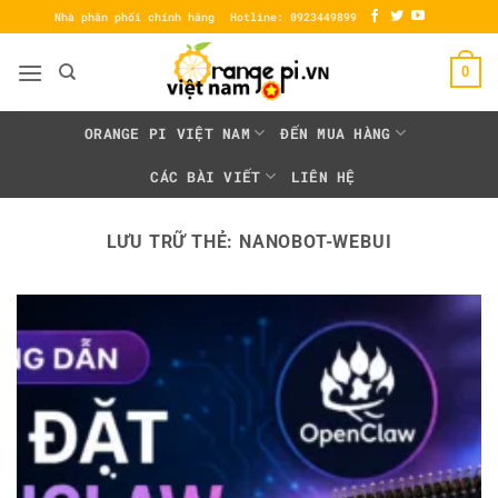
Bỏ
Nhà phân phối chính hãng
Hotline: 0923449899
qua
nội
0
dung
ORANGE PI VIỆT NAM
ĐẾN MUA HÀNG
CÁC BÀI VIẾT
LIÊN HỆ
LƯU TRỮ THẺ:
NANOBOT-WEBUI