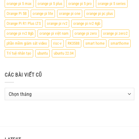
orange pi 5 max
orange pi 5 plus
orange pi 5 pro
orange pi 5 series
Orange Pi 5B
orange pi lite
orange pi one
orange pi pc plus
Orange Pi R1 Plus LTS
orange pi rv2
orange pi rv2 4gb
orange pi rv2 8gb
orange pi việt nam
orange pi zero
orange pi zero2
phần mềm giám sát video
risc-v
RK3588
smart home
smarthome
Trí tuệ nhân tạo
ubuntu
ubuntu 22.04
CÁC BÀI VIẾT CŨ
Các
bài
viết
cũ