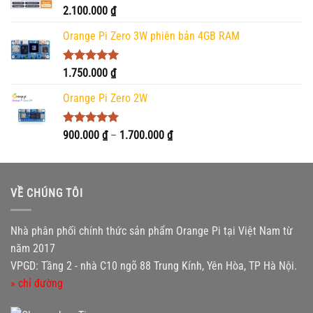
Được xếp
2.100.000
₫
hạng
5.00
5 sao
Orange Pi Zero 3W phiên bản 4GB RAM
Được xếp
1.750.000
₫
hạng
5.00
5 sao
Orange Pi Zero 2W
Được xếp
Khoảng
900.000
₫
–
1.700.000
₫
hạng
5.00
giá:
5 sao
từ
900.000 ₫
VỀ CHÚNG TÔI
đến
1.700.000 ₫
Nhà phân phối chính thức sản phẩm Orange Pi tại Việt Nam từ
năm 2017
VPGD: Tầng 2 - nhà C10 ngõ 88 Trung Kính, Yên Hòa, TP Hà Nội.
» chỉ đường