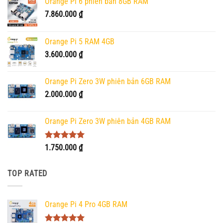
Orange Pi 6 phiên bản 8GB RAM
7.860.000
₫
Orange Pi 5 RAM 4GB
3.600.000
₫
Orange Pi Zero 3W phiên bản 6GB RAM
2.000.000
₫
Orange Pi Zero 3W phiên bản 4GB RAM
Được xếp
1.750.000
₫
hạng
5.00
5 sao
TOP RATED
Orange Pi 4 Pro 4GB RAM