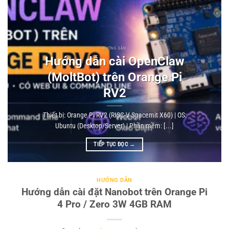
HƯỚNG DẪN
Hướng dẫn cài OpenClaw
(MoltBot) trên Orange Pi
RV2
Thiết bị: Orange Pi RV2 (RISC-V Spacemit X60) | OS:
Ubuntu (Desktop/Server) | Phần mềm: [...]
TIẾP TỤC ĐỌC
→
HƯỚNG DẪN
Hướng dẫn cài đặt Nanobot trên Orange Pi
4 Pro / Zero 3W 4GB RAM