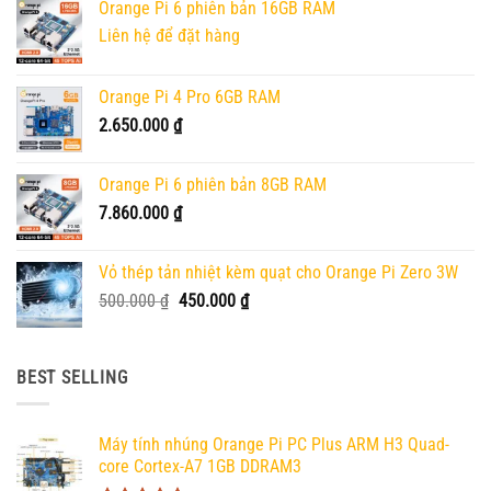
Orange Pi 6 phiên bản 16GB RAM
Liên hệ để đặt hàng
Orange Pi 4 Pro 6GB RAM
2.650.000
₫
Orange Pi 6 phiên bản 8GB RAM
7.860.000
₫
Vỏ thép tản nhiệt kèm quạt cho Orange Pi Zero 3W
Giá
Giá
500.000
₫
450.000
₫
gốc
hiện
là:
tại
500.000 ₫.
là:
BEST SELLING
450.000 ₫.
Máy tính nhúng Orange Pi PC Plus ARM H3 Quad-
core Cortex-A7 1GB DDRAM3