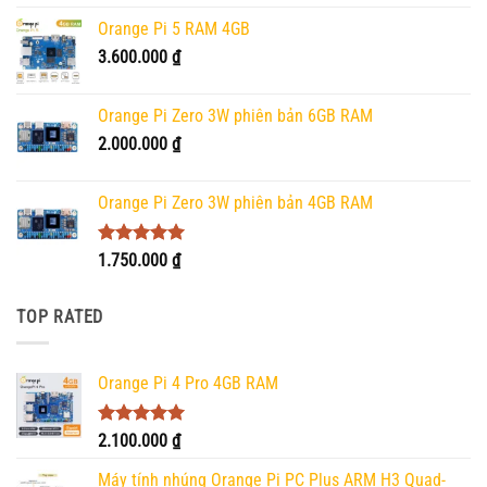
Orange Pi 5 RAM 4GB
3.600.000
₫
Orange Pi Zero 3W phiên bản 6GB RAM
2.000.000
₫
Orange Pi Zero 3W phiên bản 4GB RAM
Được xếp
1.750.000
₫
hạng
5.00
5 sao
TOP RATED
Orange Pi 4 Pro 4GB RAM
Được xếp
2.100.000
₫
hạng
5.00
5 sao
Máy tính nhúng Orange Pi PC Plus ARM H3 Quad-