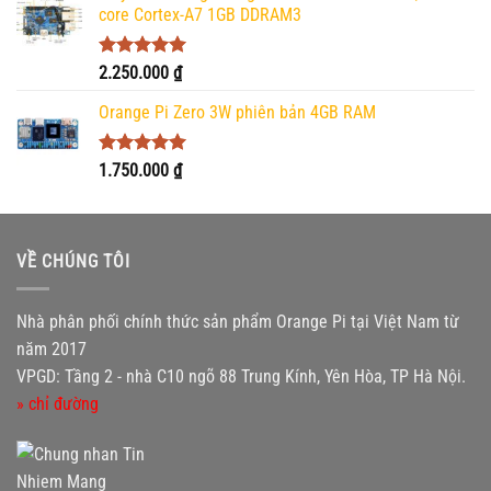
core Cortex-A7 1GB DDRAM3
Được xếp
2.250.000
₫
hạng
5.00
5 sao
Orange Pi Zero 3W phiên bản 4GB RAM
Được xếp
1.750.000
₫
hạng
5.00
5 sao
VỀ CHÚNG TÔI
Nhà phân phối chính thức sản phẩm Orange Pi tại Việt Nam từ
năm 2017
VPGD: Tầng 2 - nhà C10 ngõ 88 Trung Kính, Yên Hòa, TP Hà Nội.
» chỉ đường