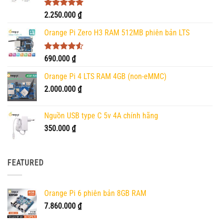
Được xếp
2.250.000
₫
hạng
5.00
5 sao
Orange Pi Zero H3 RAM 512MB phiên bản LTS
Được xếp
690.000
₫
hạng
4.50
5 sao
Orange Pi 4 LTS RAM 4GB (non-eMMC)
2.000.000
₫
Nguồn USB type C 5v 4A chính hãng
350.000
₫
FEATURED
Orange Pi 6 phiên bản 8GB RAM
7.860.000
₫