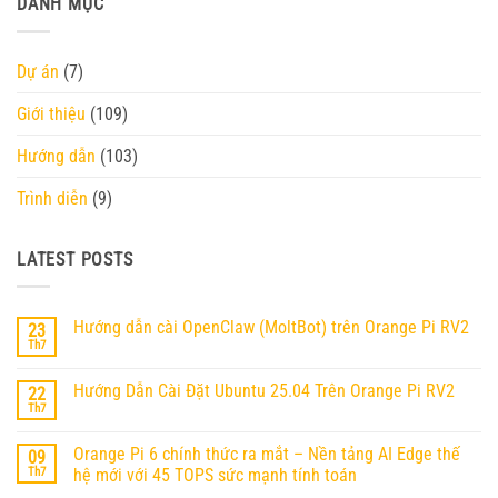
DANH MỤC
Dự án
(7)
Giới thiệu
(109)
Hướng dẫn
(103)
Trình diễn
(9)
LATEST POSTS
Hướng dẫn cài OpenClaw (MoltBot) trên Orange Pi RV2
23
Th7
Không
có
bình
Hướng Dẫn Cài Đặt Ubuntu 25.04 Trên Orange Pi RV2
22
luận
ở
Th7
Không
Hướng
có
dẫn
bình
cài
Orange Pi 6 chính thức ra mắt – Nền tảng AI Edge thế
09
luận
OpenClaw
ở
Th7
hệ mới với 45 TOPS sức mạnh tính toán
(MoltBot)
Hướng
trên