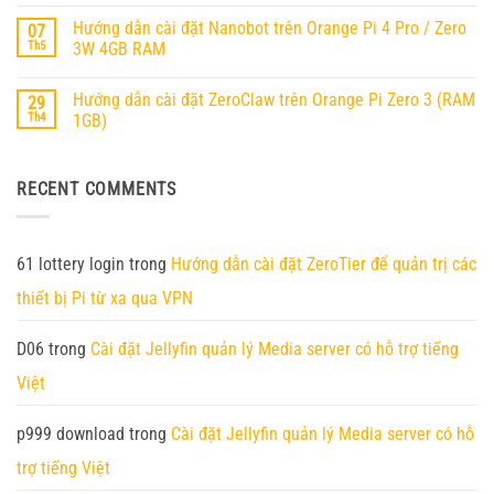
Không
Dẫn
Orange
có
Cài
Pi
Hướng dẫn cài đặt Nanobot trên Orange Pi 4 Pro / Zero
07
bình
Đặt
RV2
luận
Ubuntu
Th5
3W 4GB RAM
ở
25.04
Orange
Không
Trên
Pi
có
Orange
Hướng dẫn cài đặt ZeroClaw trên Orange Pi Zero 3 (RAM
29
6
bình
Pi
chính
luận
RV2
Th4
1GB)
thức
ở
ra
Hướng
Không
mắt
dẫn
có
–
cài
bình
RECENT COMMENTS
Nền
đặt
luận
tảng
Nanobot
ở
AI
trên
Hướng
Edge
Orange
dẫn
thế
Pi
cài
hệ
4
đặt
61 lottery login
trong
Hướng dẫn cài đặt ZeroTier để quản trị các
mới
Pro
ZeroClaw
với
/
trên
thiết bị Pi từ xa qua VPN
45
Zero
Orange
TOPS
3W
Pi
sức
4GB
Zero
mạnh
RAM
3
D06
trong
Cài đặt Jellyfin quản lý Media server có hỗ trợ tiếng
tính
(RAM
toán
1GB)
Việt
p999 download
trong
Cài đặt Jellyfin quản lý Media server có hỗ
trợ tiếng Việt