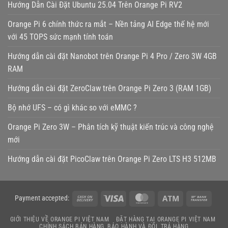
Hướng Dẫn Cài Đặt Ubuntu 25.04 Trên Orange Pi RV2
Orange Pi 6 chính thức ra mắt – Nền tảng AI Edge thế hệ mới
với 45 TOPS sức mạnh tính toán
Hướng dẫn cài đặt Nanobot trên Orange Pi 4 Pro / Zero 3W 4GB
RAM
Hướng dẫn cài đặt ZeroClaw trên Orange Pi Zero 3 (RAM 1GB)
Bộ nhớ UFS – có gì khác so với eMMC ?
Orange Pi Zero 3W – Phân tích kỹ thuật kiến trúc và công nghệ
mới
Hướng dẫn cài đặt PicoClaw trên Orange Pi Zero LTS H3 512MB
Cash
Visa
MasterCard
Atm
Bank
Payment accepted:
On
Transf
GIỚI THIỆU VỀ ORANGE PI VIỆT NAM
ĐẶT HÀNG TẠI ORANGE PI VIỆT NAM
Delivery
CHÍNH SÁCH BÁN HÀNG, BẢO HÀNH VÀ ĐỔI, TRẢ HÀNG