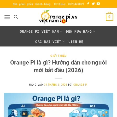
Bỏ
Nhà phân phối chính hãng
Hotline: 0923449899
qua
nội
0
dung
ORANGE PI VIỆT NAM
ĐẾN MUA HÀNG
CÁC BÀI VIẾT
LIÊN HỆ
GIỚI THIỆU
Orange Pi là gì? Hướng dẫn cho người
mới bắt đầu (2026)
ĐĂNG VÀO
28 THÁNG 3, 2026
BỞI
ORANGE PI