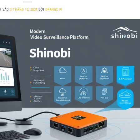
G VÀO
3 THÁNG 12, 2024
BỞI
ORANGE PI