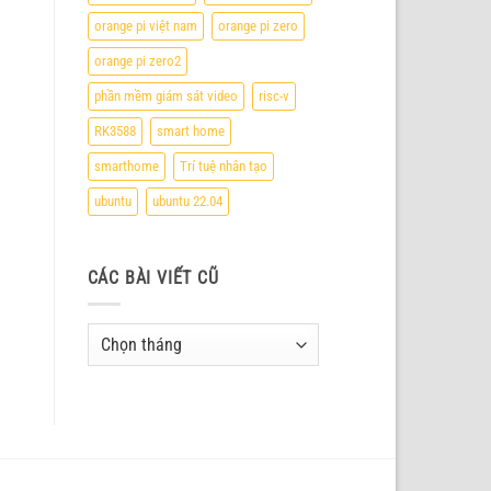
orange pi việt nam
orange pi zero
orange pi zero2
phần mềm giám sát video
risc-v
RK3588
smart home
smarthome
Trí tuệ nhân tạo
ubuntu
ubuntu 22.04
CÁC BÀI VIẾT CŨ
Các
bài
viết
cũ