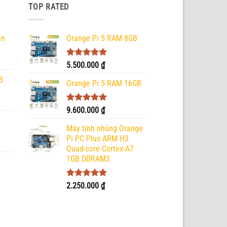
TOP RATED
ản
Orange Pi 5 RAM 8GB
Được xếp
5.500.000
₫
hạng
5.00
B
5 sao
Orange Pi 5 RAM 16GB
Được xếp
9.600.000
₫
hạng
5.00
5 sao
Máy tính nhúng Orange
Pi PC Plus ARM H3
Quad-core Cortex-A7
1GB DDRAM3
Được xếp
2.250.000
₫
hạng
5.00
5 sao