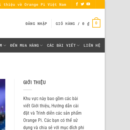
i thiệu về Orange Pi Việt Nam
0
ĐĂNG NHẬP
GIỎ HÀNG /
0
₫
M
ĐẾN MUA HÀNG
CÁC BÀI VIẾT
LIÊN HỆ
GIỚI THIỆU
Khu vực này bao gồm các bài
viết Giới thiệu, Hướng dẫn cài
đặt và Trình diễn các sản phẩm
Orange Pi. Các bạn có thể sử
dụng và chia sẻ với mục đích phi