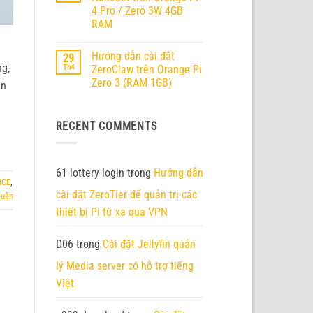
ở
RV2
4 Pro / Zero 3W 4GB
Orange
Pi
RAM
6
chính
Không
thức
có
Hướng dẫn cài đặt
29
ra
bình
mắt
luận
ng,
Th4
ZeroClaw trên Orange Pi
ở
–
Zero 3 (RAM 1GB)
Hướng
ện
Nền
dẫn
tảng
Không
cài
AI
có
đặt
Edge
bình
Nanobot
thế
RECENT COMMENTS
luận
trên
hệ
ở
Orange
mới
Hướng
Pi
với
dẫn
4
45
cài
Pro
TOPS
đặt
61 lottery login
trong
Hướng dẫn
/
sức
ZeroClaw
iCE
,
Zero
mạnh
trên
3W
cài đặt ZeroTier để quản trị các
tính
luận
Orange
4GB
toán
Pi
thiết bị Pi từ xa qua VPN
RAM
Zero
3
(RAM
1GB)
D06
trong
Cài đặt Jellyfin quản
lý Media server có hỗ trợ tiếng
Việt