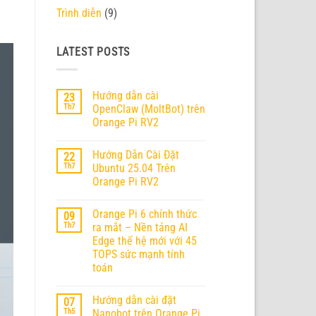
Trình diễn
(9)
LATEST POSTS
Hướng dẫn cài
23
Th7
OpenClaw (MoltBot) trên
Orange Pi RV2
Không
có
Hướng Dẫn Cài Đặt
22
bình
luận
Th7
Ubuntu 25.04 Trên
ở
Orange Pi RV2
Hướng
dẫn
Không
cài
có
OpenClaw
Orange Pi 6 chính thức
09
bình
(MoltBot)
luận
Th7
ra mắt – Nền tảng AI
trên
ở
Orange
Edge thế hệ mới với 45
Hướng
Pi
Dẫn
TOPS sức mạnh tính
RV2
Cài
toán
Đặt
Ubuntu
Không
25.04
có
Trên
Hướng dẫn cài đặt
07
bình
Orange
luận
Th5
Nanobot trên Orange Pi
Pi