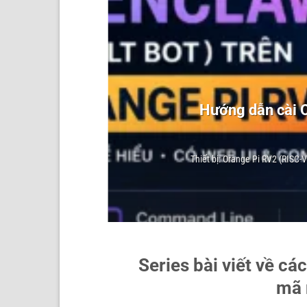
o 3
Hướng dẫn cài O
Thiết bị: Orange Pi RV2 (RISC-
Series bài viết về c
mã 