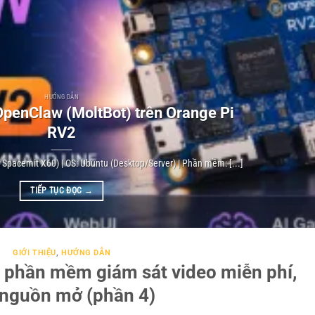
HƯỚNG DẪN
penClaw (MoltBot) trên Orange Pi
RV2
V Spacemit X60) | OS: Ubuntu (Desktop/Server) | Phần mềm: [...]
TIẾP TỤC ĐỌC
→
GIỚI THIỆU
,
HƯỚNG DẪN
ác phần mềm giám sát video miễn phí,
nguồn mở (phần 4)