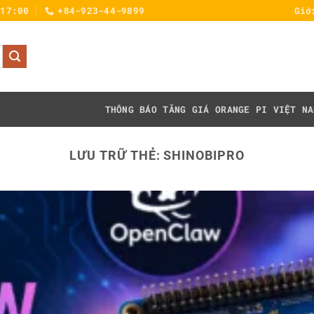
 17:00
+84-923-44-9899
Giớ
THÔNG BÁO TĂNG GIÁ
ORANGE PI VIỆT NA
LƯU TRỮ THẺ:
SHINOBIPRO