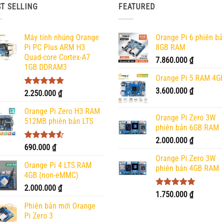
T SELLING
FEATURED
Máy tính nhúng Orange
Orange Pi 6 phiên b
Pi PC Plus ARM H3
8GB RAM
Quad-core Cortex-A7
7.860.000
₫
1GB DDRAM3
Orange Pi 5 RAM 4G
3.600.000
₫
Được xếp
2.250.000
₫
hạng
5.00
5 sao
Orange Pi Zero H3 RAM
Orange Pi Zero 3W
512MB phiên bản LTS
phiên bản 6GB RAM
2.000.000
₫
Được xếp
690.000
₫
hạng
4.50
Orange Pi Zero 3W
5 sao
Orange Pi 4 LTS RAM
phiên bản 4GB RAM
4GB (non-eMMC)
2.000.000
₫
Được xếp
1.750.000
₫
hạng
5.00
Phiên bản mới Orange
5 sao
Pi Zero 3