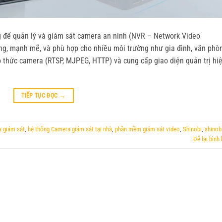
để quản lý và giám sát camera an ninh (NVR – Network Video
ụng, mạnh mẽ, và phù hợp cho nhiều môi trường như gia đình, văn phò
o thức camera (RTSP, MJPEG, HTTP) và cung cấp giao diện quản trị hi
TIẾP TỤC ĐỌC
→
 giám sát
,
hệ thống Camera giám sát tại nhà
,
phần mềm giám sát video
,
Shinobi
,
shinob
Để lại bình 