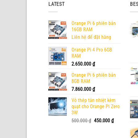
LATEST
BES
Orange Pi 6 phiên bản
16GB RAM
Liên hệ để đặt hàng
Orange Pi 4 Pro 6GB
RAM
2.650.000
₫
Orange Pi 6 phiên bản
8GB RAM
7.860.000
₫
Vỏ thép tản nhiệt kèm
quạt cho Orange Pi Zero
3W
Giá
Giá
500.000
₫
450.000
₫
gốc
hiện
là:
tại