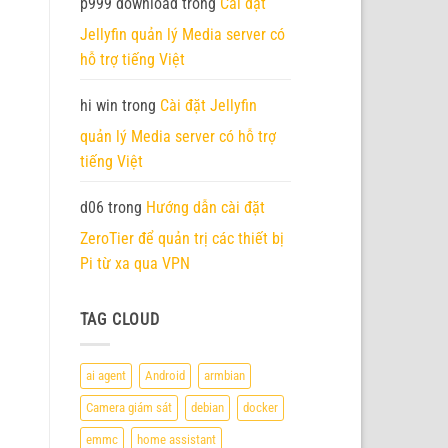
p999 download
trong
Cài đặt
Jellyfin quản lý Media server có
hỗ trợ tiếng Việt
hi win
trong
Cài đặt Jellyfin
quản lý Media server có hỗ trợ
tiếng Việt
d06
trong
Hướng dẫn cài đặt
ZeroTier để quản trị các thiết bị
Pi từ xa qua VPN
TAG CLOUD
ai agent
Android
armbian
Camera giám sát
debian
docker
emmc
home assistant