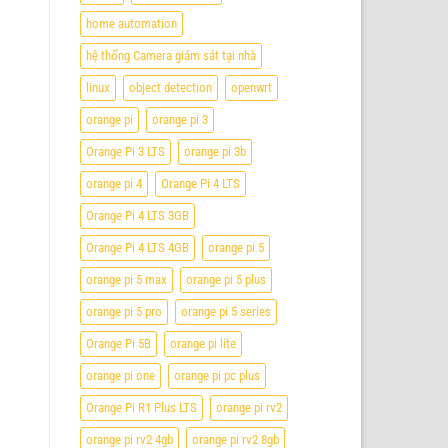
home automation
hệ thống Camera giám sát tại nhà
linux
object detection
openwrt
orange pi
orange pi 3
Orange Pi 3 LTS
orange pi 3b
orange pi 4
Orange Pi 4 LTS
Orange Pi 4 LTS 3GB
Orange Pi 4 LTS 4GB
orange pi 5
orange pi 5 max
orange pi 5 plus
orange pi 5 pro
orange pi 5 series
Orange Pi 5B
orange pi lite
orange pi one
orange pi pc plus
Orange Pi R1 Plus LTS
orange pi rv2
orange pi rv2 4gb
orange pi rv2 8gb