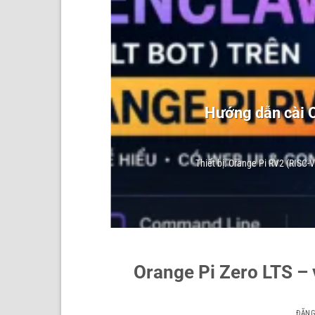
o 3
Hướng dẫn cài O
Thiết bị: Orange Pi RV2 (RISC-
Orange Pi Zero LTS – 
ĐĂN