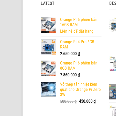
LATEST
BES
Orange Pi 6 phiên bản
16GB RAM
Liên hệ để đặt hàng
Orange Pi 4 Pro 6GB
RAM
2.650.000
₫
Orange Pi 6 phiên bản
8GB RAM
7.860.000
₫
Vỏ thép tản nhiệt kèm
quạt cho Orange Pi Zero
3W
Giá
Giá
500.000
₫
450.000
₫
gốc
hiện
là:
tại