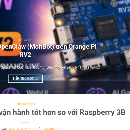
HƯỚNG DẪN
penClaw (MoltBot) trên Orange Pi
RV2
V Spacemit X60) | OS: Ubuntu (Desktop/Server) | Phần mềm: [...]
TIẾP TỤC ĐỌC
→
TRÌNH DIỄN
vận hành tốt hơn so với Raspberry 3B
G VÀO
24 THÁNG 11, 2019
BỞI
ORANGE PI