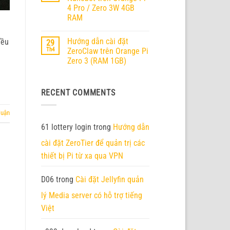
ở
RV2
4 Pro / Zero 3W 4GB
Orange
Pi
RAM
6
chính
Không
thức
có
Hướng dẫn cài đặt
đều
29
ra
bình
mắt
luận
Th4
ZeroClaw trên Orange Pi
ở
–
Zero 3 (RAM 1GB)
Hướng
Nền
dẫn
tảng
Không
cài
AI
có
đặt
Edge
bình
Nanobot
thế
RECENT COMMENTS
luận
trên
hệ
ở
Orange
mới
Hướng
Pi
với
dẫn
luận
4
45
cài
Pro
TOPS
đặt
61 lottery login
trong
Hướng dẫn
/
sức
ZeroClaw
Zero
mạnh
trên
3W
cài đặt ZeroTier để quản trị các
tính
Orange
4GB
toán
Pi
thiết bị Pi từ xa qua VPN
RAM
Zero
3
(RAM
1GB)
D06
trong
Cài đặt Jellyfin quản
lý Media server có hỗ trợ tiếng
Việt