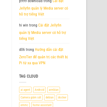
p999 download
trong
Cài đặt
Jellyfin quản lý Media server có
hỗ trợ tiếng Việt
hi win
trong
Cài đặt Jellyfin
quản lý Media server có hỗ trợ
tiếng Việt
d06
trong
Hướng dẫn cài đặt
ZeroTier để quản trị các thiết bị
Pi từ xa qua VPN
TAG CLOUD
ai agent
Android
armbian
Camera giám sát
debian
docker
emmc
home assistant