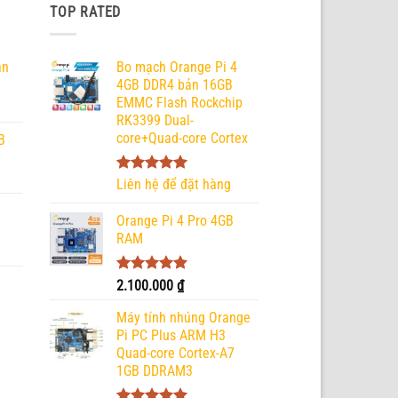
TOP RATED
ản
Bo mạch Orange Pi 4
4GB DDR4 bản 16GB
EMMC Flash Rockchip
RK3399 Dual-
core+Quad-core Cortex
B
Được xếp
Liên hệ để đặt hàng
hạng
5.00
5 sao
Orange Pi 4 Pro 4GB
RAM
Được xếp
2.100.000
₫
hạng
5.00
5 sao
Máy tính nhúng Orange
Pi PC Plus ARM H3
Quad-core Cortex-A7
1GB DDRAM3