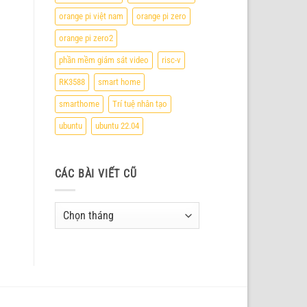
orange pi việt nam
orange pi zero
orange pi zero2
phần mềm giám sát video
risc-v
RK3588
smart home
smarthome
Trí tuệ nhân tạo
ubuntu
ubuntu 22.04
CÁC BÀI VIẾT CŨ
Các
bài
viết
cũ