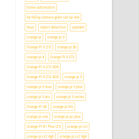
home automation
hệ thống Camera giám sát tại nhà
linux
object detection
openwrt
orange pi
orange pi 3
Orange Pi 3 LTS
orange pi 3b
orange pi 4
Orange Pi 4 LTS
Orange Pi 4 LTS 3GB
Orange Pi 4 LTS 4GB
orange pi 5
orange pi 5 max
orange pi 5 plus
orange pi 5 pro
orange pi 5 series
Orange Pi 5B
orange pi lite
orange pi one
orange pi pc plus
Orange Pi R1 Plus LTS
orange pi rv2
orange pi rv2 4gb
orange pi rv2 8gb