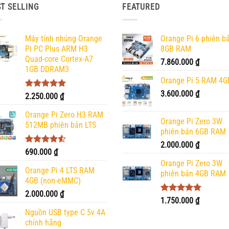
T SELLING
FEATURED
Máy tính nhúng Orange
Orange Pi 6 phiên b
Pi PC Plus ARM H3
8GB RAM
Quad-core Cortex-A7
7.860.000
₫
1GB DDRAM3
Orange Pi 5 RAM 4G
3.600.000
₫
Được xếp
2.250.000
₫
hạng
5.00
5 sao
Orange Pi Zero H3 RAM
Orange Pi Zero 3W
512MB phiên bản LTS
phiên bản 6GB RAM
2.000.000
₫
Được xếp
690.000
₫
hạng
4.50
Orange Pi Zero 3W
5 sao
Orange Pi 4 LTS RAM
phiên bản 4GB RAM
4GB (non-eMMC)
2.000.000
₫
Được xếp
1.750.000
₫
hạng
5.00
Nguồn USB type C 5v 4A
5 sao
chính hãng