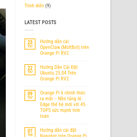
Trình diễn
(9)
LATEST POSTS
Hướng dẫn cài
23
Th7
OpenClaw (MoltBot) trên
Orange Pi RV2
Không
có
Hướng Dẫn Cài Đặt
22
bình
luận
Th7
Ubuntu 25.04 Trên
ở
Orange Pi RV2
Hướng
dẫn
Không
cài
có
OpenClaw
Orange Pi 6 chính thức
09
bình
(MoltBot)
luận
Th7
ra mắt – Nền tảng AI
trên
ở
Orange
Edge thế hệ mới với 45
Hướng
Pi
Dẫn
TOPS sức mạnh tính
RV2
Cài
toán
Đặt
Ubuntu
Không
25.04
có
Trên
Hướng dẫn cài đặt
07
bình
Orange
luận
Th5
Nanobot trên Orange Pi
Pi