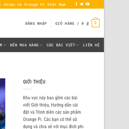
i thiệu về Orange Pi Việt Nam
0
ĐĂNG NHẬP
GIỎ HÀNG /
0
₫
M
ĐẾN MUA HÀNG
CÁC BÀI VIẾT
LIÊN HỆ
GIỚI THIỆU
Khu vực này bao gồm các bài
viết Giới thiệu, Hướng dẫn cài
đặt và Trình diễn các sản phẩm
Orange Pi. Các bạn có thể sử
dụng và chia sẻ với mục đích phi