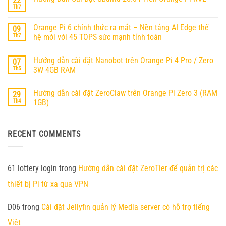
22
luận
ở
Th7
Không
Hướng
có
dẫn
bình
cài
Orange Pi 6 chính thức ra mắt – Nền tảng AI Edge thế
09
luận
OpenClaw
ở
Th7
hệ mới với 45 TOPS sức mạnh tính toán
(MoltBot)
Hướng
trên
Không
Dẫn
Orange
có
Cài
Pi
Hướng dẫn cài đặt Nanobot trên Orange Pi 4 Pro / Zero
07
bình
Đặt
RV2
luận
Ubuntu
Th5
3W 4GB RAM
ở
25.04
Orange
Không
Trên
Pi
có
Orange
Hướng dẫn cài đặt ZeroClaw trên Orange Pi Zero 3 (RAM
29
6
bình
Pi
chính
luận
RV2
Th4
1GB)
thức
ở
ra
Hướng
Không
mắt
dẫn
có
–
cài
bình
RECENT COMMENTS
Nền
đặt
luận
tảng
Nanobot
ở
AI
trên
Hướng
Edge
Orange
dẫn
thế
Pi
cài
hệ
4
đặt
61 lottery login
trong
Hướng dẫn cài đặt ZeroTier để quản trị các
mới
Pro
ZeroClaw
với
/
trên
thiết bị Pi từ xa qua VPN
45
Zero
Orange
TOPS
3W
Pi
sức
4GB
Zero
mạnh
RAM
3
D06
trong
Cài đặt Jellyfin quản lý Media server có hỗ trợ tiếng
tính
(RAM
toán
1GB)
Việt