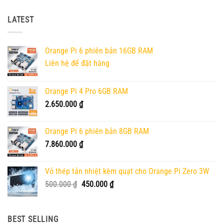
LATEST
Orange Pi 6 phiên bản 16GB RAM
Liên hệ để đặt hàng
Orange Pi 4 Pro 6GB RAM
2.650.000
₫
Orange Pi 6 phiên bản 8GB RAM
7.860.000
₫
Vỏ thép tản nhiệt kèm quạt cho Orange Pi Zero 3W
Giá
Giá
500.000
₫
450.000
₫
gốc
hiện
là:
tại
500.000 ₫.
là:
BEST SELLING