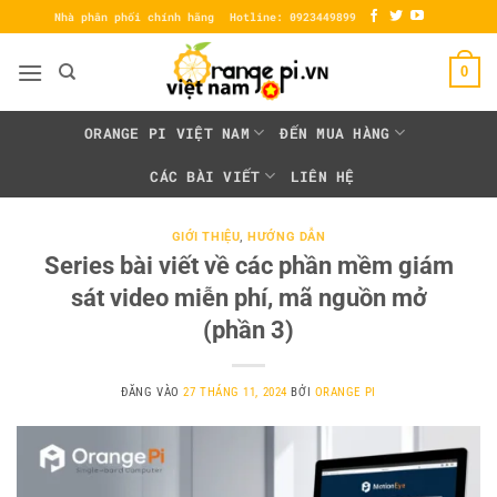
Bỏ
Nhà phân phối chính hãng
Hotline: 0923449899
qua
nội
0
dung
ORANGE PI VIỆT NAM
ĐẾN MUA HÀNG
CÁC BÀI VIẾT
LIÊN HỆ
GIỚI THIỆU
,
HƯỚNG DẪN
Series bài viết về các phần mềm giám
sát video miễn phí, mã nguồn mở
(phần 3)
ĐĂNG VÀO
27 THÁNG 11, 2024
BỞI
ORANGE PI