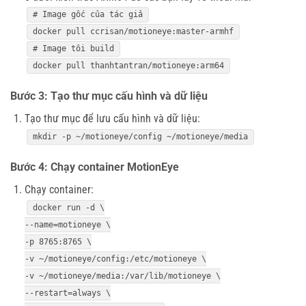
# Image gốc của tác giả
docker pull ccrisan/motioneye:master-armhf
# Image tôi build
docker pull thanhtantran/motioneye:arm64
Bước 3: Tạo thư mục cấu hình và dữ liệu
Tạo thư mục để lưu cấu hình và dữ liệu:
mkdir
-p ~/motioneye/config ~/motioneye/media
Bước 4: Chạy container MotionEye
Chạy container:
docker run -d \
--name=motioneye \
-p 8765:8765 \
-v ~/motioneye/config:/etc/motioneye \
-v ~/motioneye/media:/var/lib/motioneye \
--restart=always \