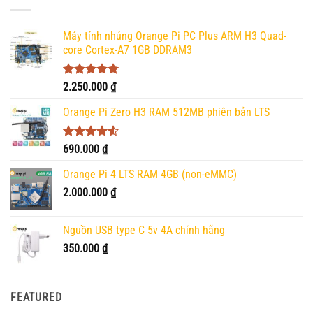
450.000 ₫.
Máy tính nhúng Orange Pi PC Plus ARM H3 Quad-
core Cortex-A7 1GB DDRAM3
Được xếp
2.250.000
₫
hạng
5.00
5 sao
Orange Pi Zero H3 RAM 512MB phiên bản LTS
Được xếp
690.000
₫
hạng
4.50
5 sao
Orange Pi 4 LTS RAM 4GB (non-eMMC)
2.000.000
₫
Nguồn USB type C 5v 4A chính hãng
350.000
₫
FEATURED