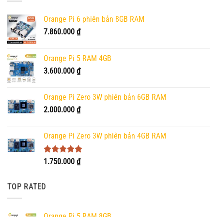
Orange Pi 6 phiên bản 8GB RAM
7.860.000
₫
Orange Pi 5 RAM 4GB
3.600.000
₫
Orange Pi Zero 3W phiên bản 6GB RAM
2.000.000
₫
Orange Pi Zero 3W phiên bản 4GB RAM
Được xếp
1.750.000
₫
hạng
5.00
5 sao
TOP RATED
Orange Pi 5 RAM 8GB