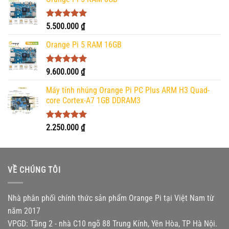
Được xếp
5.500.000
₫
hạng
5.00
5 sao
Orange Pi 5 RAM 16GB
Được xếp
9.600.000
₫
hạng
5.00
5 sao
Máy tính nhúng Orange Pi PC Plus ARM H3 Quad-
core Cortex-A7 1GB DDRAM3
Được xếp
2.250.000
₫
hạng
5.00
5 sao
VỀ CHÚNG TÔI
Nhà phân phối chính thức sản phẩm Orange Pi tại Việt Nam từ
năm 2017
VPGD: Tầng 2 - nhà C10 ngõ 88 Trung Kính, Yên Hòa, TP Hà Nội.