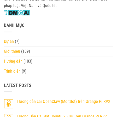
pháp luật Việt Nam và Quốc tế.
DANH MỤC
Dự án
(7)
Giới thiệu
(109)
Hướng dẫn
(103)
Trình diễn
(9)
LATEST POSTS
Hướng dẫn cài OpenClaw (MoltBot) trên Orange Pi RV2
23
Th7
Không
có
bình
Hướng Dẫn Cài Đặt Ubuntu 25.04 Trên Orange Pi RV2