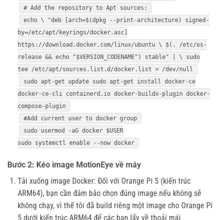
# Add the repository to Apt sources:
echo \ "deb [arch=$(dpkg --print-architecture) signed-
by=/etc/apt/keyrings/docker.asc]
https://download.docker.com/linux/ubuntu \ $(. /etc/os-
release && echo "$VERSION_CODENAME") stable" | \ sudo
tee /etc/apt/sources.list.d/docker.list > /dev/null
sudo apt-get update sudo apt-get install docker-ce
docker-ce-cli containerd.io docker-buildx-plugin docker-
compose-plugin
#Add current user to docker group
sudo usermod -aG docker $USER
sudo systemctl
enable
--now docker
Bước 2: Kéo image MotionEye về máy
Tải xuống image Docker: Đối với Orange Pi 5 (kiến trúc
ARM64), bạn cần đảm bảo chọn đúng image nếu không sẽ
không chạy, vì thế tôi đã build riêng một image cho Orange Pi
5 dưới kiến trúc ARM64 để các bạn lấy về thoải mái