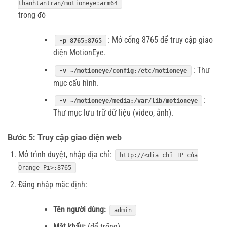
thanhtantran/motioneye:arm64
trong đó
: Mở cổng 8765 để truy cập giao
-p 8765:8765
diện MotionEye.
: Thư
-v ~/motioneye/config:/etc/motioneye
mục cấu hình.
:
-v ~/motioneye/media:/var/lib/motioneye
Thư mục lưu trữ dữ liệu (video, ảnh).
Bước 5: Truy cập giao diện web
Mở trình duyệt, nhập địa chỉ:
http
://<
đị
a
ch
ỉ
IP
c
ủ
a
Orange
Pi
>:
8765
Đăng nhập mặc định:
Tên người dùng:
admin
Mật khẩu:
(để trống)