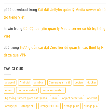
p999 download
trong
Cài đặt Jellyfin quản lý Media server có hỗ
trợ tiếng Việt
hi win
trong
Cài đặt Jellyfin quản lý Media server có hỗ trợ tiếng
Việt
d06
trong
Hướng dẫn cài đặt ZeroTier để quản trị các thiết bị Pi
từ xa qua VPN
TAG CLOUD
ai agent
Android
armbian
Camera giám sát
debian
docker
emmc
home assistant
home automation
hệ thống Camera giám sát tại nhà
linux
object detection
openwrt
orange pi
orange pi 3
Orange Pi 3 LTS
orange pi 3b
orange pi 4