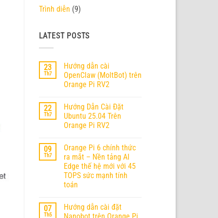
Trình diễn
(9)
LATEST POSTS
Hướng dẫn cài
23
Th7
OpenClaw (MoltBot) trên
Orange Pi RV2
Không
có
Hướng Dẫn Cài Đặt
22
bình
luận
Th7
Ubuntu 25.04 Trên
ở
Orange Pi RV2
Hướng
dẫn
Không
cài
có
OpenClaw
Orange Pi 6 chính thức
09
bình
(MoltBot)
luận
Th7
ra mắt – Nền tảng AI
trên
ở
Orange
Edge thế hệ mới với 45
Hướng
Pi
Dẫn
TOPS sức mạnh tính
RV2
Cài
toán
Đặt
Ubuntu
Không
25.04
có
Trên
Hướng dẫn cài đặt
07
bình
Orange
luận
Th5
Nanobot trên Orange Pi
Pi