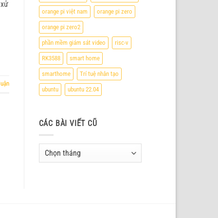
 xử
orange pi việt nam
orange pi zero
orange pi zero2
phần mềm giám sát video
risc-v
RK3588
smart home
smarthome
Trí tuệ nhân tạo
luận
ubuntu
ubuntu 22.04
CÁC BÀI VIẾT CŨ
Các
bài
viết
cũ