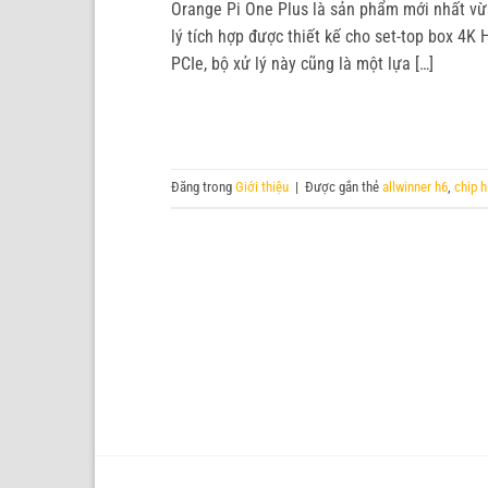
Orange Pi One Plus là sản phẩm mới nhất vừa
lý tích hợp được thiết kế cho set-top box 4K
PCIe, bộ xử lý này cũng là một lựa […]
Đăng trong
Giới thiệu
|
Được gắn thẻ
allwinner h6
,
chip h