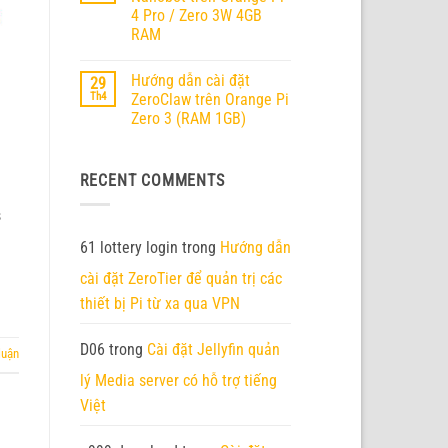
ở
RV2
4 Pro / Zero 3W 4GB
Orange
Pi
RAM
6
chính
Không
thức
có
Hướng dẫn cài đặt
29
ra
bình
mắt
luận
Th4
ZeroClaw trên Orange Pi
ở
–
Zero 3 (RAM 1GB)
Hướng
Nền
dẫn
tảng
Không
cài
AI
có
đặt
Edge
bình
Nanobot
thế
RECENT COMMENTS
luận
trên
hệ
ở
Orange
mới
Hướng
Pi
với
s
dẫn
4
45
cài
Pro
TOPS
đặt
61 lottery login
trong
Hướng dẫn
/
sức
ZeroClaw
Zero
mạnh
trên
3W
cài đặt ZeroTier để quản trị các
tính
Orange
4GB
toán
Pi
thiết bị Pi từ xa qua VPN
RAM
Zero
3
(RAM
1GB)
D06
trong
Cài đặt Jellyfin quản
luận
lý Media server có hỗ trợ tiếng
Việt