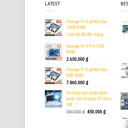
LATEST
BES
Orange Pi 6 phiên bản
16GB RAM
Liên hệ để đặt hàng
Orange Pi 4 Pro 6GB
RAM
2.650.000
₫
Orange Pi 6 phiên bản
8GB RAM
7.860.000
₫
Vỏ thép tản nhiệt kèm
quạt cho Orange Pi Zero
3W
Giá
Giá
500.000
₫
450.000
₫
gốc
hiện
là:
tại