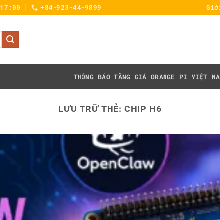
 17:00
+84-923-44-9899
Giớ
THÔNG BÁO TĂNG GIÁ
ORANGE PI VIỆT NA
LƯU TRỮ THẺ:
CHIP H6