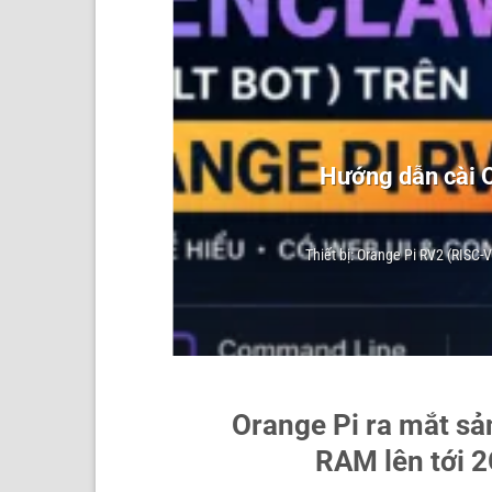
o 3
Hướng dẫn cài O
Thiết bị: Orange Pi RV2 (RISC-
Orange Pi ra mắt sả
RAM lên tới 