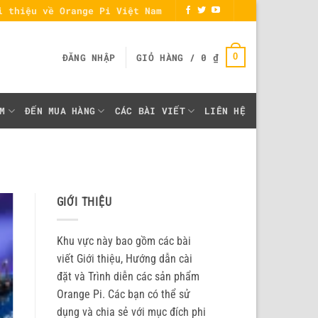
i thiệu về Orange Pi Việt Nam
0
ĐĂNG NHẬP
GIỎ HÀNG /
0
₫
M
ĐẾN MUA HÀNG
CÁC BÀI VIẾT
LIÊN HỆ
GIỚI THIỆU
Khu vực này bao gồm các bài
viết Giới thiệu, Hướng dẫn cài
đặt và Trình diễn các sản phẩm
Orange Pi. Các bạn có thể sử
dụng và chia sẻ với mục đích phi