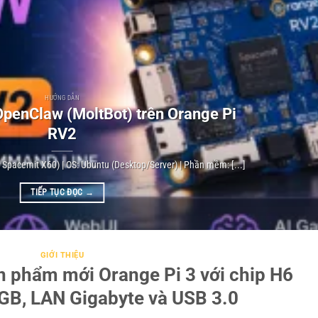
HƯỚNG DẪN
penClaw (MoltBot) trên Orange Pi
RV2
V Spacemit X60) | OS: Ubuntu (Desktop/Server) | Phần mềm: [...]
TIẾP TỤC ĐỌC
→
GIỚI THIỆU
n phẩm mới Orange Pi 3 với chip H6
2GB, LAN Gigabyte và USB 3.0