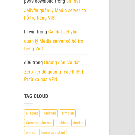
p999 download
trong
Cài đặt
Jellyfin quản lý Media server có
hỗ trợ tiếng Việt
hi win
trong
Cài đặt Jellyfin
quản lý Media server có hỗ trợ
tiếng Việt
d06
trong
Hướng dẫn cài đặt
ZeroTier để quản trị các thiết bị
Pi từ xa qua VPN
TAG CLOUD
ai agent
Android
armbian
Camera giám sát
debian
docker
emmc
home assistant