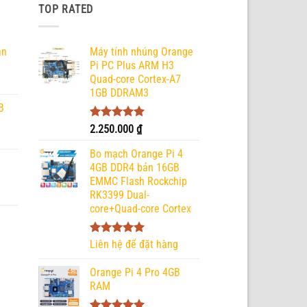
TOP RATED
ản
Máy tính nhúng Orange
Pi PC Plus ARM H3
Quad-core Cortex-A7
1GB DDRAM3
B
Được xếp
2.250.000
₫
hạng
5.00
5 sao
Bo mạch Orange Pi 4
4GB DDR4 bản 16GB
EMMC Flash Rockchip
RK3399 Dual-
core+Quad-core Cortex
Được xếp
Liên hệ để đặt hàng
hạng
5.00
5 sao
Orange Pi 4 Pro 4GB
RAM