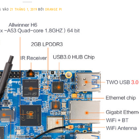
G VÀO
21 THÁNG 1, 2019
BỞI
ORANGE PI