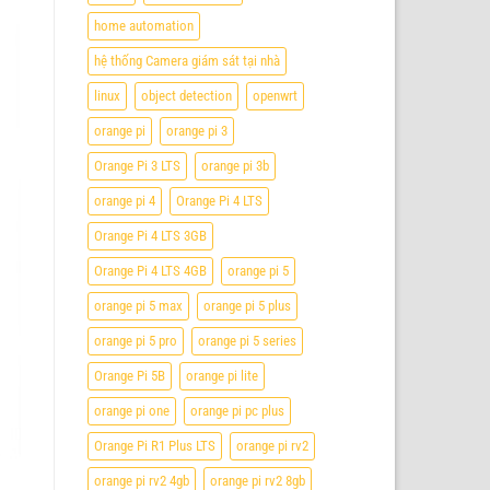
home automation
hệ thống Camera giám sát tại nhà
linux
object detection
openwrt
orange pi
orange pi 3
Orange Pi 3 LTS
orange pi 3b
orange pi 4
Orange Pi 4 LTS
Orange Pi 4 LTS 3GB
Orange Pi 4 LTS 4GB
orange pi 5
orange pi 5 max
orange pi 5 plus
orange pi 5 pro
orange pi 5 series
Orange Pi 5B
orange pi lite
orange pi one
orange pi pc plus
Orange Pi R1 Plus LTS
orange pi rv2
orange pi rv2 4gb
orange pi rv2 8gb