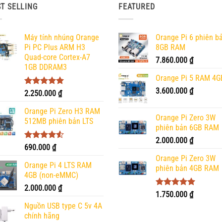
T SELLING
FEATURED
Máy tính nhúng Orange
Orange Pi 6 phiên b
Pi PC Plus ARM H3
8GB RAM
Quad-core Cortex-A7
7.860.000
₫
1GB DDRAM3
Orange Pi 5 RAM 4G
3.600.000
₫
Được xếp
2.250.000
₫
hạng
5.00
5 sao
Orange Pi Zero H3 RAM
Orange Pi Zero 3W
512MB phiên bản LTS
phiên bản 6GB RAM
2.000.000
₫
Được xếp
690.000
₫
hạng
4.50
Orange Pi Zero 3W
5 sao
Orange Pi 4 LTS RAM
phiên bản 4GB RAM
4GB (non-eMMC)
2.000.000
₫
Được xếp
1.750.000
₫
hạng
5.00
Nguồn USB type C 5v 4A
5 sao
chính hãng