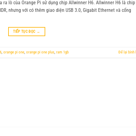
 ra lò cùa Orange Pi sử dụng chịp Allwinner H6. Allwinner H6 là chip
 HDR, nhưng với có thêm giao diện USB 3.0, Gigabit Ethernet và cổng
TIẾP TỤC ĐỌC
→
6
,
orange pi one
,
orange pi one plus
,
ram 1gb
Để lại bình 