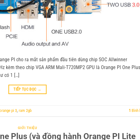
range PI cho ra mắt sản phẩm đầu tiên dùng chip SOC Allwinner
 GHz kèm theo chip VGA ARM Mali-T720MP2 GPU là Orange PI One Plu
ư có 1 […]
TIẾP TỤC ĐỌC
→
orange pi 3
,
ram 2gb
1
Bình 
GIỚI THIỆU
One Plus (và đồng hành Orange PI Lite