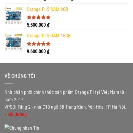
hạng
5.00
giá:
5 sao
Orange Pi 5 RAM 8GB
từ
900.000 ₫
đến
Được xếp
5.500.000
₫
hạng
5.00
1.700.000 ₫
5 sao
Orange Pi 5 RAM 16GB
Được xếp
9.600.000
₫
hạng
5.00
5 sao
VỀ CHÚNG TÔI
Nhà phân phối chính thức sản phẩm Orange Pi tại Việt Nam từ
năm 2017
VPGD: Tầng 2 - nhà C10 ngõ 88 Trung Kính, Yên Hòa, TP Hà Nội.
» chỉ đường