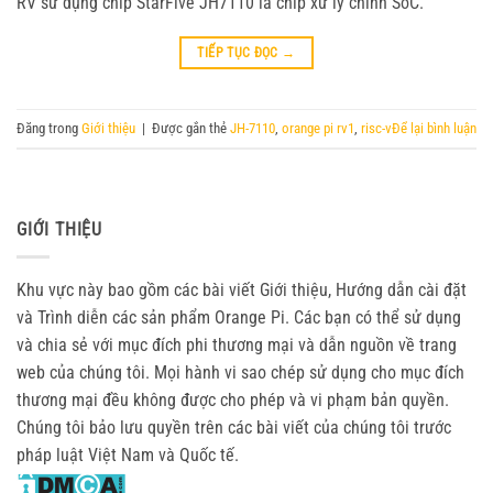
RV sử dụng chip StarFive JH7110 là chip xử lý chính SoC.
TIẾP TỤC ĐỌC
→
Đăng trong
Giới thiệu
|
Được gắn thẻ
JH-7110
,
orange pi rv1
,
risc-v
Để lại bình luận
GIỚI THIỆU
Khu vực này bao gồm các bài viết Giới thiệu, Hướng dẫn cài đặt
và Trình diễn các sản phẩm Orange Pi. Các bạn có thể sử dụng
và chia sẻ với mục đích phi thương mại và dẫn nguồn về trang
web của chúng tôi. Mọi hành vi sao chép sử dụng cho mục đích
thương mại đều không được cho phép và vi phạm bản quyền.
Chúng tôi bảo lưu quyền trên các bài viết của chúng tôi trước
pháp luật Việt Nam và Quốc tế.