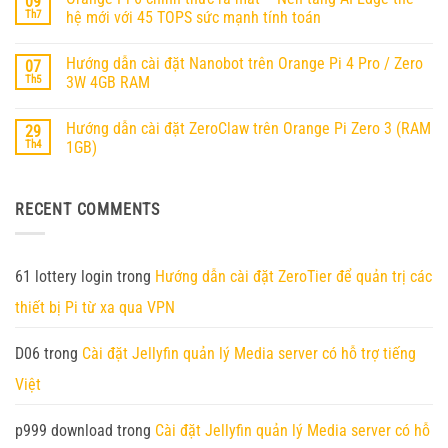
09
luận
OpenClaw
ở
Th7
hệ mới với 45 TOPS sức mạnh tính toán
(MoltBot)
Hướng
trên
Không
Dẫn
Orange
có
Cài
Pi
Hướng dẫn cài đặt Nanobot trên Orange Pi 4 Pro / Zero
07
bình
Đặt
RV2
luận
Ubuntu
Th5
3W 4GB RAM
ở
25.04
Orange
Không
Trên
Pi
có
Orange
Hướng dẫn cài đặt ZeroClaw trên Orange Pi Zero 3 (RAM
29
6
bình
Pi
chính
luận
RV2
Th4
1GB)
thức
ở
ra
Hướng
Không
mắt
dẫn
có
–
cài
bình
RECENT COMMENTS
Nền
đặt
luận
tảng
Nanobot
ở
AI
trên
Hướng
Edge
Orange
dẫn
thế
Pi
cài
hệ
4
đặt
61 lottery login
trong
Hướng dẫn cài đặt ZeroTier để quản trị các
mới
Pro
ZeroClaw
với
/
trên
thiết bị Pi từ xa qua VPN
45
Zero
Orange
TOPS
3W
Pi
sức
4GB
Zero
mạnh
RAM
3
D06
trong
Cài đặt Jellyfin quản lý Media server có hỗ trợ tiếng
tính
(RAM
toán
1GB)
Việt
p999 download
trong
Cài đặt Jellyfin quản lý Media server có hỗ