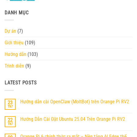
DANH MỤC
Dự án
(7)
Giới thiệu
(109)
Hướng dẫn
(103)
Trình diễn
(9)
LATEST POSTS
Hướng dẫn cài OpenClaw (MoltBot) trên Orange Pi RV2
23
Th7
Không
có
bình
Hướng Dẫn Cài Đặt Ubuntu 25.04 Trên Orange Pi RV2
22
luận
ở
Th7
Không
Hướng
có
dẫn
bình
cài
Orange Pi 6 chính thức ra mắt – Nền tảng AI Edge thế