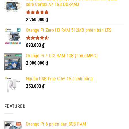
core Cortex-A7 1GB DDRAM3
Được xếp
2.250.000
₫
hạng
5.00
5 sao
Orange Pi Zero H3 RAM 512MB phiên bản LTS
Được xếp
690.000
₫
hạng
4.50
5 sao
Orange Pi 4 LTS RAM 4GB (non-eMMC)
2.000.000
₫
Nguồn USB type C 5v 4A chính hãng
350.000
₫
FEATURED
Orange Pi 6 phiên bản 8GB RAM