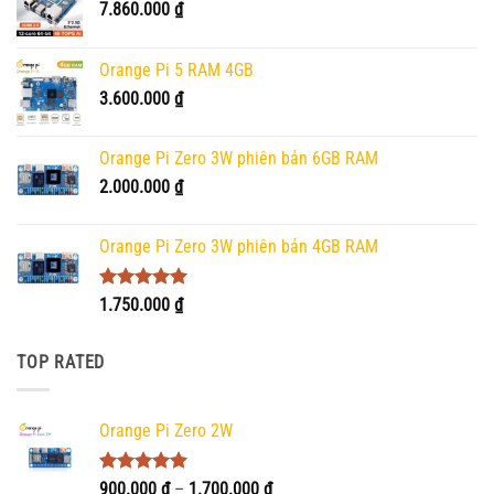
7.860.000
₫
Orange Pi 5 RAM 4GB
3.600.000
₫
Orange Pi Zero 3W phiên bản 6GB RAM
2.000.000
₫
Orange Pi Zero 3W phiên bản 4GB RAM
Được xếp
1.750.000
₫
hạng
5.00
5 sao
TOP RATED
Orange Pi Zero 2W
Được xếp
Khoảng
900.000
₫
–
1.700.000
₫