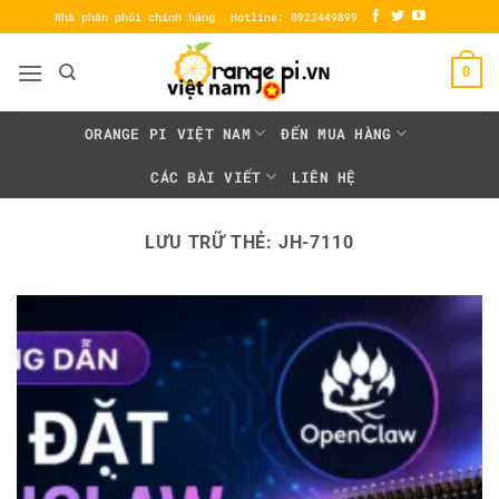
Bỏ
Nhà phân phối chính hãng
Hotline: 0923449899
qua
nội
0
dung
ORANGE PI VIỆT NAM
ĐẾN MUA HÀNG
CÁC BÀI VIẾT
LIÊN HỆ
LƯU TRỮ THẺ:
JH-7110