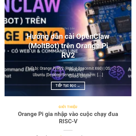
HƯỚNG DẪN
Hướng dẫn cài OpenClaw
(MoltBot) trên Orange Pi
RV2
Thiết bị: Orange Pi RV2 (RISC-V Spacemit X60) | OS:
Ubuntu (Desktop/Server) | Phần mềm: [...]
TIẾP TỤC ĐỌC
→
GIỚI THIỆU
Orange Pi gia nhập vào cuộc chạy đua
RISC-V