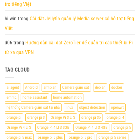
trợ tiếng Việt
hi win
trong
Cài đặt Jellyfin quản lý Media server có hỗ trợ tiếng
Việt
d06
trong
Hướng dẫn cài đặt ZeroTier để quản trị các thiết bị Pi
từ xa qua VPN
TAG CLOUD
ai agent
Android
armbian
Camera giám sát
debian
docker
emmc
home assistant
home automation
hệ thống Camera giám sát tại nhà
linux
object detection
openwrt
orange pi
orange pi 3
Orange Pi 3 LTS
orange pi 3b
orange pi 4
Orange Pi 4 LTS
Orange Pi 4 LTS 3GB
Orange Pi 4 LTS 4GB
orange pi 5
orange pi 5 max
orange pi 5 plus
orange pi 5 pro
orange pi 5 series