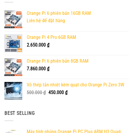
Orange Pi 6 phiên bản 16GB RAM
Liên hệ để đặt hàng
Orange Pi 4 Pro 6GB RAM
2.650.000
₫
Orange Pi 6 phiên bản 8GB RAM
7.860.000
₫
Vỏ thép tản nhiệt kèm quạt cho Orange Pi Zero 3W
Giá
Giá
500.000
₫
450.000
₫
gốc
hiện
là:
tại
500.000 ₫.
là:
BEST SELLING
450.000 ₫.
Máy tính nhúng Orange Pi PC Plus ARM H3 Quad-