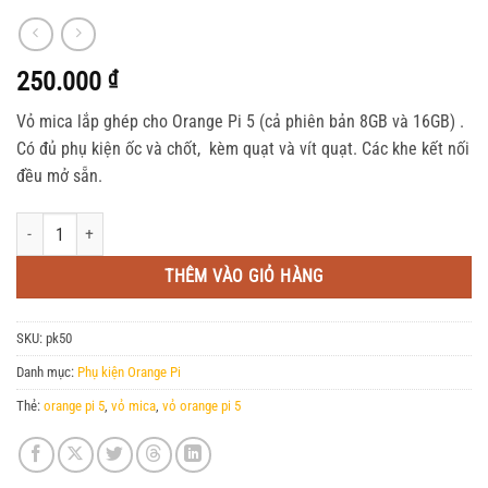
250.000
₫
Vỏ mica lắp ghép cho Orange Pi 5 (cả phiên bản 8GB và 16GB) .
Có đủ phụ kiện ốc và chốt, kèm quạt và vít quạt. Các khe kết nối
đều mở sẵn.
Vỏ mica cho Orange Pi 5 kèm quạt số lượng
THÊM VÀO GIỎ HÀNG
SKU:
pk50
Danh mục:
Phụ kiện Orange Pi
Thẻ:
orange pi 5
,
vỏ mica
,
vỏ orange pi 5