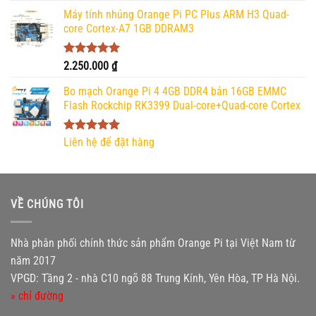
5 sao
Máy tính nhúng Orange Pi PC Plus ARM H3 Quad-
core Cortex-A7 1GB DDRAM3
Được xếp
2.250.000
₫
hạng
5.00
5 sao
Bo mạch Orange Pi 4 4GB DDR4 bản 16GB EMMC
Flash Rockchip RK3399 Dual-core+Quad-core Cortex
Được xếp
Liên hệ để đặt hàng
hạng
5.00
5 sao
VỀ CHÚNG TÔI
Nhà phân phối chính thức sản phẩm Orange Pi tại Việt Nam từ
năm 2017
VPGD: Tầng 2 - nhà C10 ngõ 88 Trung Kính, Yên Hòa, TP Hà Nội.
» chỉ đường