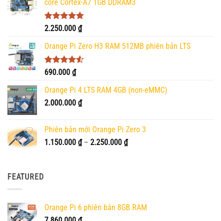
core Cortex-A7 1GB DDRAM3
Được xếp
2.250.000
₫
hạng
5.00
5 sao
Orange Pi Zero H3 RAM 512MB phiên bản LTS
Được xếp
690.000
₫
hạng
4.50
5 sao
Orange Pi 4 LTS RAM 4GB (non-eMMC)
2.000.000
₫
Phiên bản mới Orange Pi Zero 3
Khoảng
1.150.000
₫
–
2.250.000
₫
giá:
từ
1.150.000 ₫
FEATURED
đến
2.250.000 ₫
Orange Pi 6 phiên bản 8GB RAM
7.860.000
₫