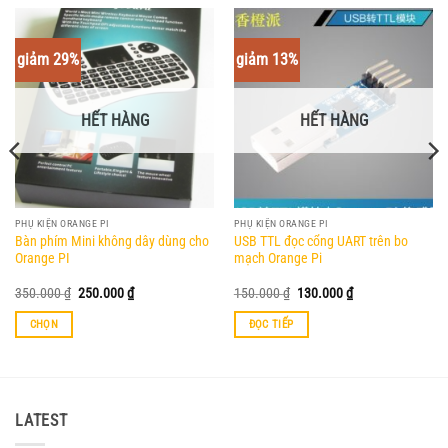
giảm 29%
giảm 13%
HẾT HÀNG
HẾT HÀNG
PHỤ KIỆN ORANGE PI
PHỤ KIỆN ORANGE PI
Bàn phím Mini không dây dùng cho
USB TTL đọc cổng UART trên bo
Orange PI
mạch Orange Pi
Giá
Giá
Giá
Giá
350.000
₫
250.000
₫
150.000
₫
130.000
₫
gốc
hiện
gốc
hiện
là:
tại
là:
tại
CHỌN
ĐỌC TIẾP
350.000 ₫.
là:
150.000 ₫.
là:
250.000 ₫.
130.000 ₫.
Sản
phẩm
này
có
LATEST
nhiều