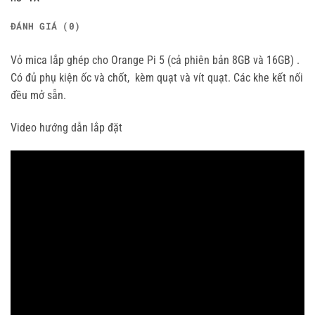
ĐÁNH GIÁ (0)
Vỏ mica lắp ghép cho Orange Pi 5 (cả phiên bản 8GB và 16GB) .
Có đủ phụ kiện ốc và chốt, kèm quạt và vít quạt. Các khe kết nối
đều mở sẵn.
Video hướng dẫn lắp đặt