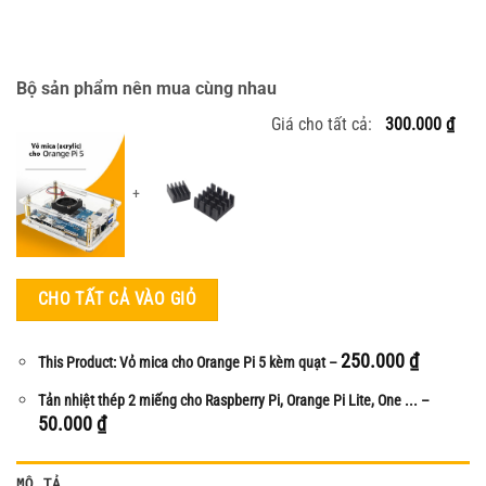
Bộ sản phẩm nên mua cùng nhau
Giá cho tất cả:
300.000
₫
+
CHO TẤT CẢ VÀO GIỎ
250.000
₫
This Product: Vỏ mica cho Orange Pi 5 kèm quạt
–
Tản nhiệt thép 2 miếng cho Raspberry Pi, Orange Pi Lite, One ...
–
50.000
₫
MÔ TẢ