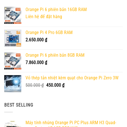
biến
thể.
Orange Pi 6 phiên bản 16GB RAM
Các
Liên hệ để đặt hàng
tùy
chọn
có
Orange Pi 4 Pro 6GB RAM
thể
2.650.000
₫
được
chọn
trên
Orange Pi 6 phiên bản 8GB RAM
trang
7.860.000
₫
sản
phẩm
Vỏ thép tản nhiệt kèm quạt cho Orange Pi Zero 3W
Giá
Giá
500.000
₫
450.000
₫
gốc
hiện
là:
tại
500.000 ₫.
là:
BEST SELLING
450.000 ₫.
Máy tính nhúng Orange Pi PC Plus ARM H3 Quad-