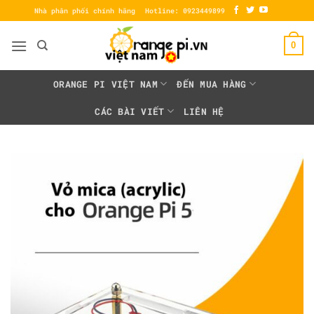
Bỏ
Nhà phân phối chính hãng
Hotline: 0923449899
qua
nội
0
dung
ORANGE PI VIỆT NAM
ĐẾN MUA HÀNG
CÁC BÀI VIẾT
LIÊN HỆ