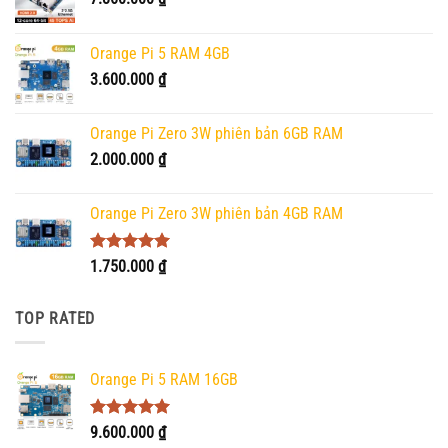
Orange Pi 5 RAM 4GB
3.600.000
₫
Orange Pi Zero 3W phiên bản 6GB RAM
2.000.000
₫
Orange Pi Zero 3W phiên bản 4GB RAM
Được xếp
1.750.000
₫
hạng
5.00
5 sao
TOP RATED
Orange Pi 5 RAM 16GB
Được xếp
9.600.000
₫
hạng
5.00