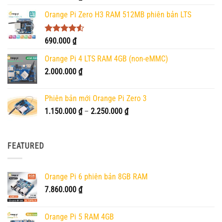
hạng
5.00
5 sao
Orange Pi Zero H3 RAM 512MB phiên bản LTS
Được xếp
690.000
₫
hạng
4.50
5 sao
Orange Pi 4 LTS RAM 4GB (non-eMMC)
2.000.000
₫
Phiên bản mới Orange Pi Zero 3
Khoảng
1.150.000
₫
–
2.250.000
₫
giá:
từ
1.150.000 ₫
FEATURED
đến
2.250.000 ₫
Orange Pi 6 phiên bản 8GB RAM
7.860.000
₫
Orange Pi 5 RAM 4GB