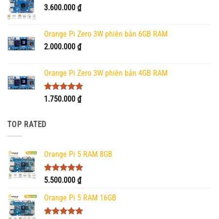
3.600.000
₫
Orange Pi Zero 3W phiên bản 6GB RAM
2.000.000
₫
Orange Pi Zero 3W phiên bản 4GB RAM
Được xếp
1.750.000
₫
hạng
5.00
5 sao
TOP RATED
Orange Pi 5 RAM 8GB
Được xếp
5.500.000
₫
hạng
5.00
5 sao
Orange Pi 5 RAM 16GB