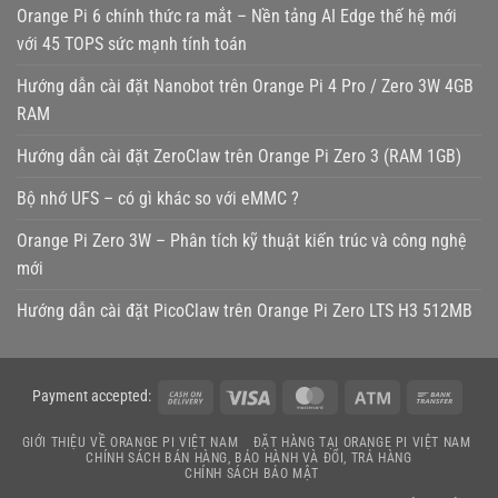
Orange Pi 6 chính thức ra mắt – Nền tảng AI Edge thế hệ mới
với 45 TOPS sức mạnh tính toán
Hướng dẫn cài đặt Nanobot trên Orange Pi 4 Pro / Zero 3W 4GB
RAM
Hướng dẫn cài đặt ZeroClaw trên Orange Pi Zero 3 (RAM 1GB)
Bộ nhớ UFS – có gì khác so với eMMC ?
Orange Pi Zero 3W – Phân tích kỹ thuật kiến trúc và công nghệ
mới
Hướng dẫn cài đặt PicoClaw trên Orange Pi Zero LTS H3 512MB
Cash
Visa
MasterCard
Atm
Bank
Payment accepted:
On
Transf
GIỚI THIỆU VỀ ORANGE PI VIỆT NAM
ĐẶT HÀNG TẠI ORANGE PI VIỆT NAM
Delivery
CHÍNH SÁCH BÁN HÀNG, BẢO HÀNH VÀ ĐỔI, TRẢ HÀNG
CHÍNH SÁCH BẢO MẬT