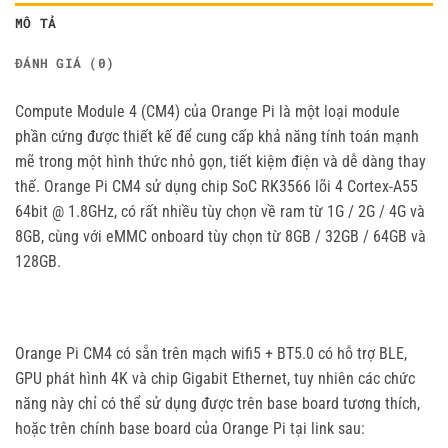
MÔ TẢ
ĐÁNH GIÁ (0)
Compute Module 4 (CM4) của Orange Pi là một loại module
phần cứng được thiết kế để cung cấp khả năng tính toán mạnh
mẽ trong một hình thức nhỏ gọn, tiết kiệm điện và dễ dàng thay
thế. Orange Pi CM4 sử dụng chip SoC RK3566 lõi 4 Cortex-A55
64bit @ 1.8GHz, có rất nhiều tùy chọn về ram từ 1G / 2G / 4G và
8GB, cùng với eMMC onboard tùy chọn từ 8GB / 32GB / 64GB và
128GB.
Orange Pi CM4 có sẵn trên mạch wifi5 + BT5.0 có hỗ trợ BLE,
GPU phát hình 4K và chip Gigabit Ethernet, tuy nhiên các chức
năng này chỉ có thể sử dụng được trên base board tương thích,
hoặc trên chính base board của Orange Pi tại link sau: