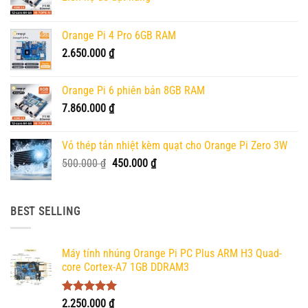
Orange Pi 4 Pro 6GB RAM
2.650.000
₫
Orange Pi 6 phiên bản 8GB RAM
7.860.000
₫
Vỏ thép tản nhiệt kèm quạt cho Orange Pi Zero 3W
Giá
Giá
500.000
₫
450.000
₫
gốc
hiện
là:
tại
500.000 ₫.
là:
BEST SELLING
450.000 ₫.
Máy tính nhúng Orange Pi PC Plus ARM H3 Quad-
core Cortex-A7 1GB DDRAM3
Được xếp
2.250.000
₫