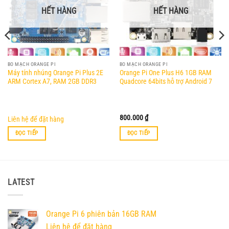
HẾT HÀNG
HẾT HÀNG
BO MẠCH ORANGE PI
BO MẠCH ORANGE PI
Máy tính nhúng Orange Pi Plus 2E
Orange Pi One Plus H6 1GB RAM
ARM Cortex A7, RAM 2GB DDR3
Quadcore 64bits hỗ trợ Android 7
800.000
₫
Liên hệ để đặt hàng
ĐỌC TIẾP
ĐỌC TIẾP
LATEST
Orange Pi 6 phiên bản 16GB RAM
Liên hệ để đặt hàng