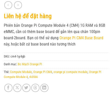
Liên hệ để đặt hàng
Phiên bản Orange Pi Compute Module 4 (CM4) 1G RAM và 8GB
eMMC, cần có thêm base board để gắn lên qua chân 100pin
board-2board. Bạn có thể sử dụng
Orange Pi CM4 Base Board
này, hoặc bất cứ base board nào tương thích
SKU:
cm4-1g-8gb
Danh mục:
Bo Mạch Orange Pi
Thẻ:
Compute Module
,
Orange Pi CM4
,
orange pi compute module
,
Orange Pi
Compute Module 4
,
rk3566