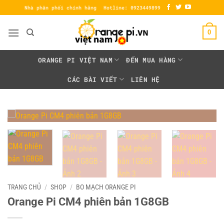
Bỏ
Nhà phân phối chính hãng
Hotline: 0923449899
qua
nội
0
dung
ORANGE PI VIỆT NAM
ĐẾN MUA HÀNG
CÁC BÀI VIẾT
LIÊN HỆ
TRANG CHỦ
/
SHOP
/
BO MẠCH ORANGE PI
Orange Pi CM4 phiên bản 1G8GB