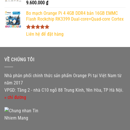
Được xếp
9.600.000
₫
hạng
5.00
5 sao
Bo mạch Orange Pi 4 4GB DDR4 bản 16GB EMMC
Flash Rockchip RK3399 Dual-core+Quad-core Cortex
Được xếp
Liên hệ để đặt hàng
hạng
5.00
5 sao
VỀ CHÚNG TÔI
Nhà phân phối chính thức sản phẩm Orange Pi tại Việt Nam từ
năm 2017
VPGD: Tầng 2 - nhà C10 ngõ 88 Trung Kính, Yên Hòa, TP Hà Nội.
» chỉ đường