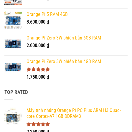
Orange Pi 5 RAM 4GB
3.600.000
₫
Orange Pi Zero 3W phiên bản 6GB RAM
2.000.000
₫
Orange Pi Zero 3W phiên bản 4GB RAM
Được xếp
1.750.000
₫
hạng
5.00
5 sao
TOP RATED
Máy tính nhúng Orange Pi PC Plus ARM H3 Quad-
core Cortex-A7 1GB DDRAM3
Được xếp
2.250.000
₫