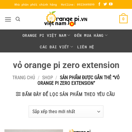
Bỏ
Nhà phân phối chính hãng
Hotline: 0923449899
qua
nội
0
dung
ORANGE PI VIỆT NAM
ĐẾN MUA HÀNG
CÁC BÀI VIẾT
LIÊN HỆ
vỏ orange pi zero extension
TRANG CHỦ
/
SHOP
/
SẢN PHẨM ĐƯỢC GẮN THẺ “VỎ
ORANGE PI ZERO EXTENSION”
BẤM ĐÂY ĐỂ LỌC SẢN PHẨM THEO YÊU CẦU