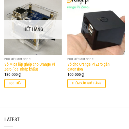
HẾT HÀNG
PHỤ KIỆN ORANGE PI
PHỤ KIỆN ORANGE PI
Vỏ Mica lắp ghép cho Orange Pi
Vỏ cho Orange Pi Zero gắn
Zero (loại nhập khẩu)
extension
180.000
₫
100.000
₫
ĐỌC TIẾP
THÊM VÀO GIỎ HÀNG
LATEST