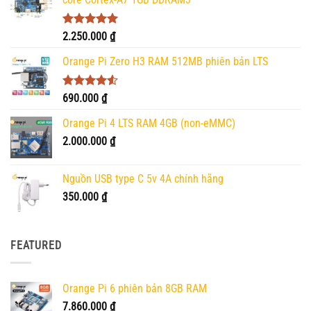
Được xếp
2.250.000
₫
hạng
5.00
5 sao
Orange Pi Zero H3 RAM 512MB phiên bản LTS
Được xếp
690.000
₫
hạng
4.50
5 sao
Orange Pi 4 LTS RAM 4GB (non-eMMC)
2.000.000
₫
Nguồn USB type C 5v 4A chính hãng
350.000
₫
FEATURED
Orange Pi 6 phiên bản 8GB RAM
7.860.000
₫