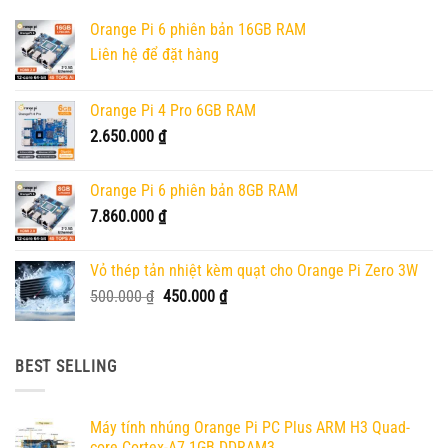
Orange Pi 6 phiên bản 16GB RAM
Liên hệ để đặt hàng
Orange Pi 4 Pro 6GB RAM
2.650.000
₫
Orange Pi 6 phiên bản 8GB RAM
7.860.000
₫
Vỏ thép tản nhiệt kèm quạt cho Orange Pi Zero 3W
Giá
Giá
500.000
₫
450.000
₫
gốc
hiện
là:
tại
500.000 ₫.
là:
BEST SELLING
450.000 ₫.
Máy tính nhúng Orange Pi PC Plus ARM H3 Quad-
core Cortex-A7 1GB DDRAM3