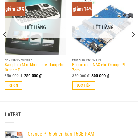
giảm 29%
giảm 14%
HẾT HÀNG
HẾT HÀNG
PHỤ KIỆN ORANGE PI
PHỤ KIỆN ORANGE PI
Bàn phím Mini không dây dùng cho
Bo mở rộng NAS cho Orange PI
Orange PI
Zero
Giá
Giá
Giá
Giá
350.000
₫
250.000
₫
350.000
₫
300.000
₫
gốc
hiện
gốc
hiện
là:
tại
là:
tại
CHỌN
ĐỌC TIẾP
350.000 ₫.
là:
350.000 ₫.
là:
250.000 ₫.
300.000 ₫.
Sản
phẩm
này
có
LATEST
nhiều
biến
thể.
Orange Pi 6 phiên bản 16GB RAM
Các