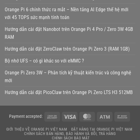
Orange Pi 6 chính thức ra mắt – Nền tảng AI Edge thế hệ mới
với 45 TOPS sức mạnh tính toán
Hướng dẫn cài đặt Nanobot trên Orange Pi 4 Pro / Zero 3W 4GB
RAM
Hướng dẫn cài đặt ZeroClaw trên Orange Pi Zero 3 (RAM 1GB)
Bộ nhớ UFS – có gì khác so với eMMC ?
Orange Pi Zero 3W – Phân tích kỹ thuật kiến trúc và công nghệ
mới
Hướng dẫn cài đặt PicoClaw trên Orange Pi Zero LTS H3 512MB
Cash
Visa
MasterCard
Atm
Bank
Payment accepted:
On
Transf
GIỚI THIỆU VỀ ORANGE PI VIỆT NAM
ĐẶT HÀNG TẠI ORANGE PI VIỆT NAM
Delivery
CHÍNH SÁCH BÁN HÀNG, BẢO HÀNH VÀ ĐỔI, TRẢ HÀNG
CHÍNH SÁCH BẢO MẬT