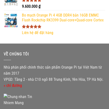
Được xếp
9.600.000
₫
hạng
5.00
5 sao
Bo mạch Orange Pi 4 4GB DDR4 bản 16GB EMMC
Flash Rockchip RK3399 Dual-core+Quad-core Cortex
Được xếp
Liên hệ để đặt hàng
hạng
5.00
5 sao
VỀ CHÚNG TÔI
Nhà phân phối chính thức sản phẩm Orange Pi tại Việt Nam từ
năm 2017
VPGD: Tầng 2 - nhà C10 ngõ 88 Trung Kính, Yên Hòa, TP Hà Nội.
» chỉ đường