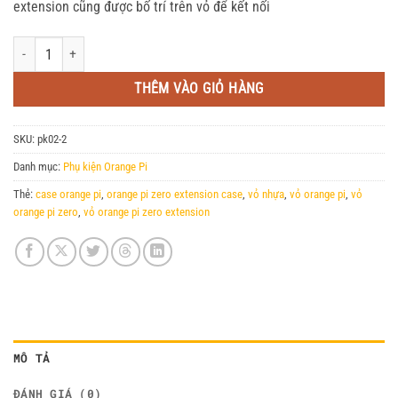
extension cũng được bố trí trên vỏ để kết nối
Vỏ cho Orange Pi Zero gắn extension số lượng
THÊM VÀO GIỎ HÀNG
SKU:
pk02-2
Danh mục:
Phụ kiện Orange Pi
Thẻ:
case orange pi
,
orange pi zero extension case
,
vỏ nhựa
,
vỏ orange pi
,
vỏ
orange pi zero
,
vỏ orange pi zero extension
MÔ TẢ
ĐÁNH GIÁ (0)