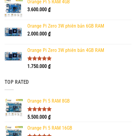
Orange Pi 5 RAM 4GB
3.600.000
₫
Orange Pi Zero 3W phiên bản 6GB RAM
2.000.000
₫
Orange Pi Zero 3W phiên bản 4GB RAM
Được xếp
1.750.000
₫
hạng
5.00
5 sao
TOP RATED
Orange Pi 5 RAM 8GB
Được xếp
5.500.000
₫
hạng
5.00
5 sao
Orange Pi 5 RAM 16GB