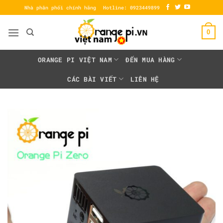
Bỏ
Nhà phân phối chính hãng
Hotline: 0923449899
qua
nội
0
dung
ORANGE PI VIỆT NAM
ĐẾN MUA HÀNG
CÁC BÀI VIẾT
LIÊN HỆ