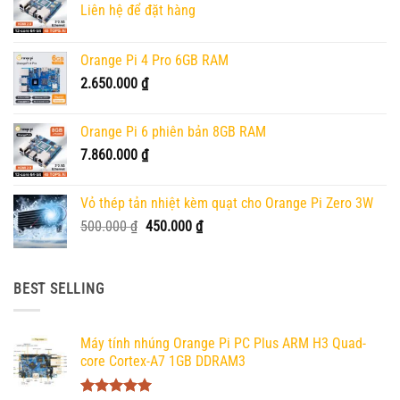
Liên hệ để đặt hàng
tùy
chọn
có
Orange Pi 4 Pro 6GB RAM
thể
2.650.000
₫
được
chọn
trên
Orange Pi 6 phiên bản 8GB RAM
trang
7.860.000
₫
sản
phẩm
Vỏ thép tản nhiệt kèm quạt cho Orange Pi Zero 3W
Giá
Giá
500.000
₫
450.000
₫
gốc
hiện
là:
tại
500.000 ₫.
là:
BEST SELLING
450.000 ₫.
Máy tính nhúng Orange Pi PC Plus ARM H3 Quad-
core Cortex-A7 1GB DDRAM3