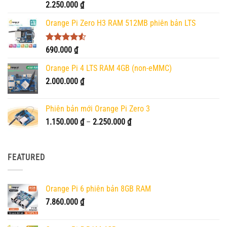
Được xếp
2.250.000
₫
hạng
5.00
5 sao
Orange Pi Zero H3 RAM 512MB phiên bản LTS
Được xếp
690.000
₫
hạng
4.50
5 sao
Orange Pi 4 LTS RAM 4GB (non-eMMC)
2.000.000
₫
Phiên bản mới Orange Pi Zero 3
Khoảng
1.150.000
₫
–
2.250.000
₫
giá:
từ
1.150.000 ₫
FEATURED
đến
2.250.000 ₫
Orange Pi 6 phiên bản 8GB RAM
7.860.000
₫