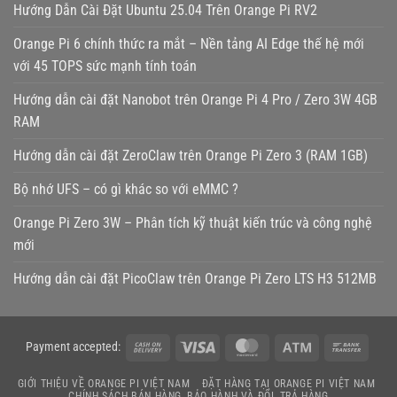
Hướng Dẫn Cài Đặt Ubuntu 25.04 Trên Orange Pi RV2
Orange Pi 6 chính thức ra mắt – Nền tảng AI Edge thế hệ mới
với 45 TOPS sức mạnh tính toán
Hướng dẫn cài đặt Nanobot trên Orange Pi 4 Pro / Zero 3W 4GB
RAM
Hướng dẫn cài đặt ZeroClaw trên Orange Pi Zero 3 (RAM 1GB)
Bộ nhớ UFS – có gì khác so với eMMC ?
Orange Pi Zero 3W – Phân tích kỹ thuật kiến trúc và công nghệ
mới
Hướng dẫn cài đặt PicoClaw trên Orange Pi Zero LTS H3 512MB
Cash
Visa
MasterCard
Atm
Bank
Payment accepted:
On
Transf
GIỚI THIỆU VỀ ORANGE PI VIỆT NAM
ĐẶT HÀNG TẠI ORANGE PI VIỆT NAM
Delivery
CHÍNH SÁCH BÁN HÀNG, BẢO HÀNH VÀ ĐỔI, TRẢ HÀNG