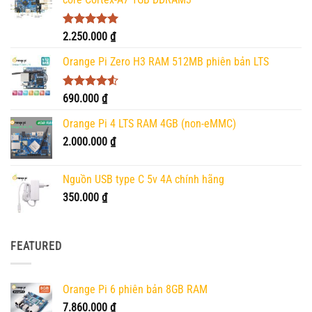
Được xếp
2.250.000
₫
hạng
5.00
5 sao
Orange Pi Zero H3 RAM 512MB phiên bản LTS
Được xếp
690.000
₫
hạng
4.50
5 sao
Orange Pi 4 LTS RAM 4GB (non-eMMC)
2.000.000
₫
Nguồn USB type C 5v 4A chính hãng
350.000
₫
FEATURED
Orange Pi 6 phiên bản 8GB RAM
7.860.000
₫