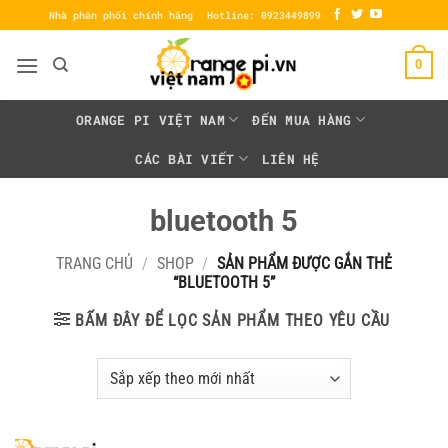
Bỏ
Nhà phân phối chính hãng
Hotline: 0923449899
qua
nội
0
dung
ORANGE PI VIỆT NAM
ĐẾN MUA HÀNG
CÁC BÀI VIẾT
LIÊN HỆ
bluetooth 5
TRANG CHỦ
/
SHOP
/
SẢN PHẨM ĐƯỢC GẮN THẺ
“BLUETOOTH 5”
BẤM ĐÂY ĐỂ LỌC SẢN PHẨM THEO YÊU CẦU