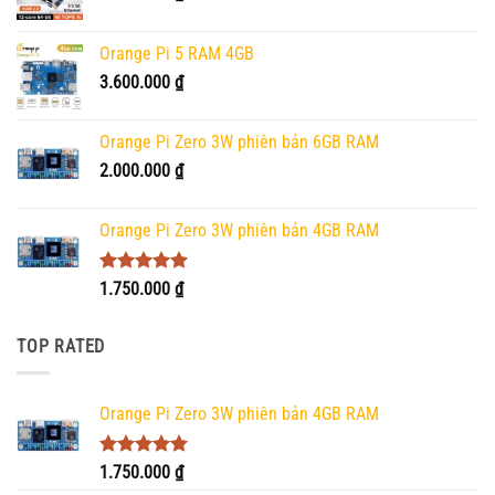
Orange Pi 5 RAM 4GB
3.600.000
₫
Orange Pi Zero 3W phiên bản 6GB RAM
2.000.000
₫
Orange Pi Zero 3W phiên bản 4GB RAM
Được xếp
1.750.000
₫
hạng
5.00
5 sao
TOP RATED
Orange Pi Zero 3W phiên bản 4GB RAM
Được xếp
1.750.000
₫
hạng
5.00