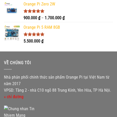
5 sao
Orange Pi Zero 2W
Được xếp
Khoảng
900.000
₫
–
1.700.000
₫
hạng
5.00
giá:
5 sao
Orange Pi 5 RAM 8GB
từ
900.000 ₫
đến
Được xếp
5.500.000
₫
hạng
5.00
1.700.000 ₫
5 sao
VỀ CHÚNG TÔI
Nhà phân phối chính thức sản phẩm Orange Pi tại Việt Nam từ
năm 2017
VPGD: Tầng 2 - nhà C10 ngõ 88 Trung Kính, Yên Hòa, TP Hà Nội.
» chỉ đường