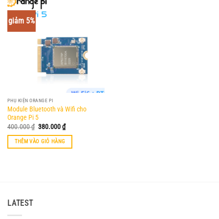
giảm 5%
PHỤ KIỆN ORANGE PI
Module Bluetooth và Wifi cho
Orange Pi 5
Giá
Giá
400.000
₫
380.000
₫
gốc
hiện
là:
tại
THÊM VÀO GIỎ HÀNG
400.000 ₫.
là:
380.000 ₫.
LATEST