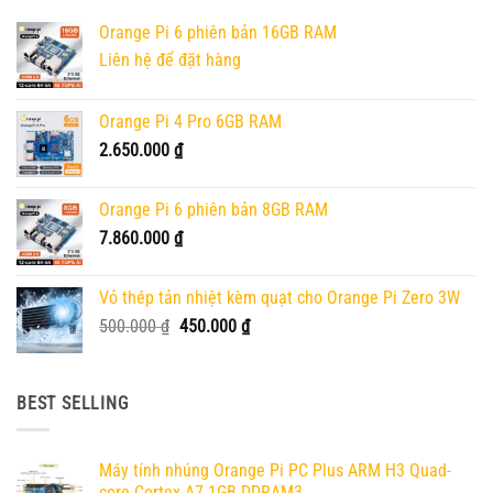
Orange Pi 6 phiên bản 16GB RAM
Liên hệ để đặt hàng
Orange Pi 4 Pro 6GB RAM
2.650.000
₫
Orange Pi 6 phiên bản 8GB RAM
7.860.000
₫
Vỏ thép tản nhiệt kèm quạt cho Orange Pi Zero 3W
Giá
Giá
500.000
₫
450.000
₫
gốc
hiện
là:
tại
500.000 ₫.
là:
BEST SELLING
450.000 ₫.
Máy tính nhúng Orange Pi PC Plus ARM H3 Quad-
core Cortex-A7 1GB DDRAM3