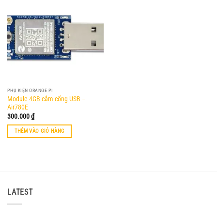
PHỤ KIỆN ORANGE PI
Module 4GB cắm cổng USB –
Air780E
300.000
₫
THÊM VÀO GIỎ HÀNG
LATEST