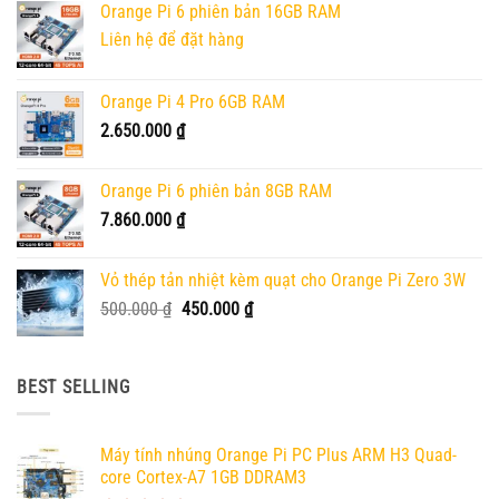
Orange Pi 6 phiên bản 16GB RAM
Liên hệ để đặt hàng
Orange Pi 4 Pro 6GB RAM
2.650.000
₫
Orange Pi 6 phiên bản 8GB RAM
7.860.000
₫
Vỏ thép tản nhiệt kèm quạt cho Orange Pi Zero 3W
Giá
Giá
500.000
₫
450.000
₫
gốc
hiện
là:
tại
500.000 ₫.
là:
BEST SELLING
450.000 ₫.
Máy tính nhúng Orange Pi PC Plus ARM H3 Quad-
core Cortex-A7 1GB DDRAM3