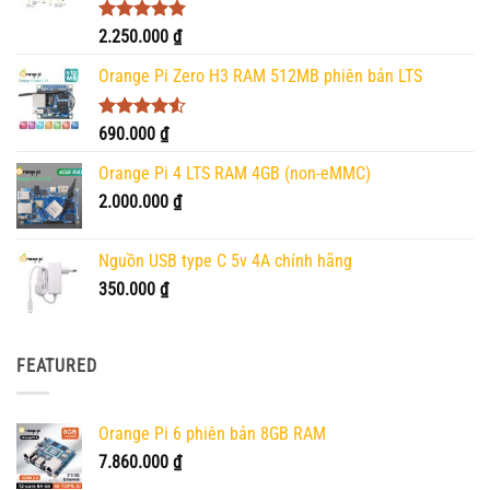
Được xếp
2.250.000
₫
hạng
5.00
5 sao
Orange Pi Zero H3 RAM 512MB phiên bản LTS
Được xếp
690.000
₫
hạng
4.50
5 sao
Orange Pi 4 LTS RAM 4GB (non-eMMC)
2.000.000
₫
Nguồn USB type C 5v 4A chính hãng
350.000
₫
FEATURED
Orange Pi 6 phiên bản 8GB RAM
7.860.000
₫