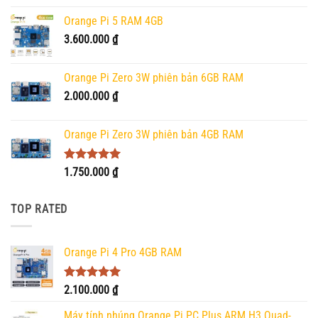
Orange Pi 5 RAM 4GB
3.600.000
₫
Orange Pi Zero 3W phiên bản 6GB RAM
2.000.000
₫
Orange Pi Zero 3W phiên bản 4GB RAM
Được xếp
1.750.000
₫
hạng
5.00
5 sao
TOP RATED
Orange Pi 4 Pro 4GB RAM
Được xếp
2.100.000
₫
hạng
5.00
5 sao
Máy tính nhúng Orange Pi PC Plus ARM H3 Quad-