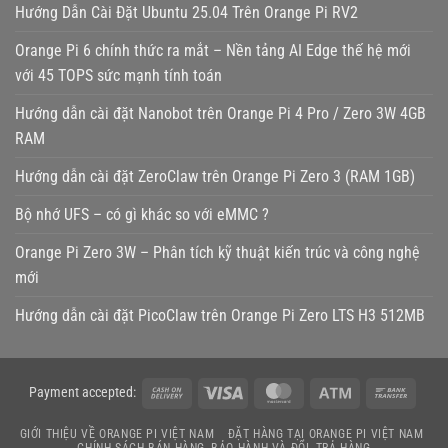
Hướng Dẫn Cài Đặt Ubuntu 25.04 Trên Orange Pi RV2
Orange Pi 6 chính thức ra mắt – Nền tảng AI Edge thế hệ mới
với 45 TOPS sức mạnh tính toán
Hướng dẫn cài đặt Nanobot trên Orange Pi 4 Pro / Zero 3W 4GB
RAM
Hướng dẫn cài đặt ZeroClaw trên Orange Pi Zero 3 (RAM 1GB)
Bộ nhớ UFS – có gì khác so với eMMC ?
Orange Pi Zero 3W – Phân tích kỹ thuật kiến trúc và công nghệ
mới
Hướng dẫn cài đặt PicoClaw trên Orange Pi Zero LTS H3 512MB
Cash
Visa
MasterCard
Atm
Bank
Payment accepted:
On
Transf
GIỚI THIỆU VỀ ORANGE PI VIỆT NAM
ĐẶT HÀNG TẠI ORANGE PI VIỆT NAM
Delivery
CHÍNH SÁCH BÁN HÀNG, BẢO HÀNH VÀ ĐỔI, TRẢ HÀNG