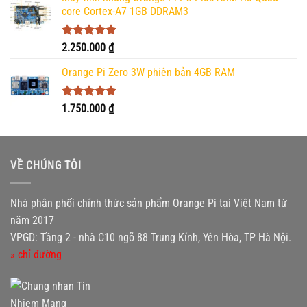
core Cortex-A7 1GB DDRAM3
Được xếp
2.250.000
₫
hạng
5.00
5 sao
Orange Pi Zero 3W phiên bản 4GB RAM
Được xếp
1.750.000
₫
hạng
5.00
5 sao
VỀ CHÚNG TÔI
Nhà phân phối chính thức sản phẩm Orange Pi tại Việt Nam từ
năm 2017
VPGD: Tầng 2 - nhà C10 ngõ 88 Trung Kính, Yên Hòa, TP Hà Nội.
» chỉ đường