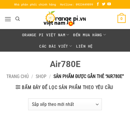
Bỏ
Nhà phân phối chính hãng
Hotline: 0923449899
qua
nội
0
dung
ORANGE PI VIỆT NAM
ĐẾN MUA HÀNG
CÁC BÀI VIẾT
LIÊN HỆ
Air780E
TRANG CHỦ
/
SHOP
/
SẢN PHẨM ĐƯỢC GẮN THẺ “AIR780E”
BẤM ĐÂY ĐỂ LỌC SẢN PHẨM THEO YÊU CẦU